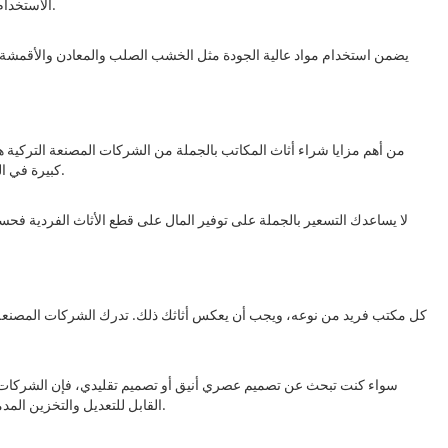
الاستخدام اليومي للمكتب. سواء كنت تبحث عن مكتب قوي لدعم سير عملك أو كرسي مريح لإبقائك منتجًا طوال اليوم، فإن الشركات المصنعة التركية توفر لك ما تحتاجه.
يضمن استخدام مواد عالية الجودة مثل الخشب الصلب والمعادن والأقمشة عالي
من أهم مزايا شراء أثاث المكاتب بالجملة من الشركات المصنعة التركية 
كبيرة في التكلفة. تقدم الشركات المصنعة التركية أسعارًا تنافسية على منتجاتها عند شرائها بكميات كبيرة، مما يجعلها حلاً فعالاً من حيث التكلفة للشركات من جميع الأحجام.
لا يساعدك التسعير بالجملة على توفير المال على قطع الأثاث الفردية فح
كل مكتب فريد من نوعه، ويجب أن يعكس أثاثك ذلك. تدرك الشركات المصنعة ال
سواء كنت تبحث عن تصميم عصري أنيق أو تصميم تقليدي، فإن الشركات المص
القابل للتعديل والتخزين المدمج وعناصر التصميم المريحة لتعزيز الراحة والوظائف. مع أثاث المكاتب القابل للتخصيص من الشركات المصنعة التركية، يمكنك إنشاء مساحة عمل أنيقة وعملية.