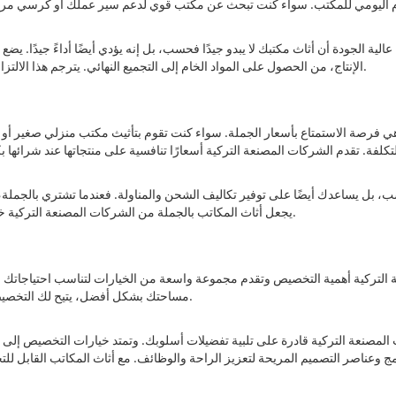
ة الجودة أن أثاث مكتبك لا يبدو جيدًا فحسب، بل إنه يؤدي أيضًا أداءً جيدًا. ي
الإنتاج، من الحصول على المواد الخام إلى التجميع النهائي. يترجم هذا الالتزام بالتميز إلى أثاث جذاب بصريًا وعمليًا، مما يجعله استثمارًا ذكيًا لمساحة مكتبك.
هي فرصة الاستمتاع بأسعار الجملة. سواء كنت تقوم بتأثيث مكتب منزلي صغير أو 
سب، بل يساعدك أيضًا على توفير تكاليف الشحن والمناولة. فعندما تشتري بالجملة
يجعل أثاث المكاتب بالجملة من الشركات المصنعة التركية خيارًا اقتصاديًا للشركات التي تتطلع إلى تأثيث مكاتبها دون إنفاق الكثير من المال.
تركية أهمية التخصيص وتقدم مجموعة واسعة من الخيارات لتناسب احتياجاتك الم
مساحتك بشكل أفضل، يتيح لك التخصيص إنشاء بيئة مكتب مخصصة تتوافق مع متطلبات علامتك التجارية وسير العمل.
نعة التركية قادرة على تلبية تفضيلات أسلوبك. وتمتد خيارات التخصيص إلى ما ه