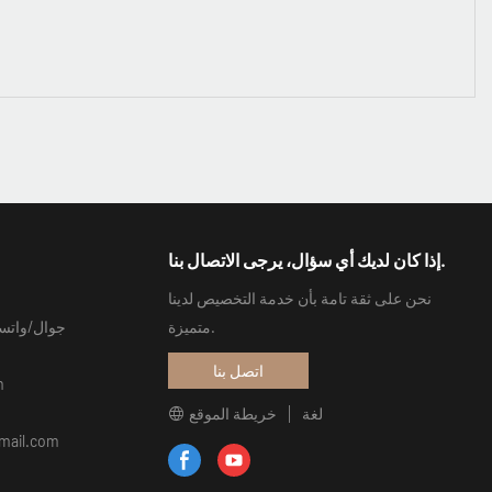
إذا كان لديك أي سؤال، يرجى الاتصال بنا.
نحن على ثقة تامة بأن خدمة التخصيص لدينا
متميزة.
جوال/واتساب/وي 
اتصل بنا
m
لغة
خريطة الموقع
صندوق بريد بديل