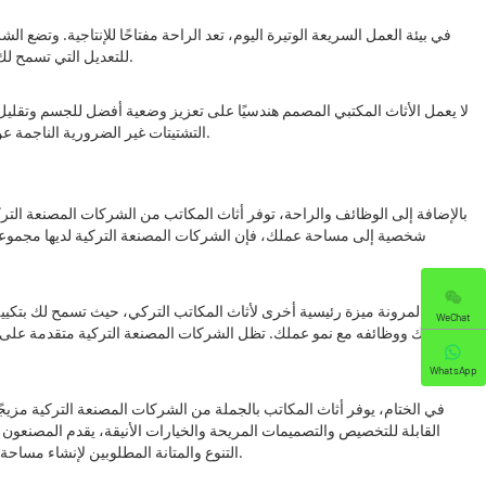
في بيئة العمل السريعة الوتيرة اليوم، تعد الراحة مفتاحًا للإنتاجية. وتضع ا
للتعديل التي تسمح لك بالتبديل بين وضعي الجلوس والوقوف إلى الكراسي المريحة التي توفر دعمًا قطنيًا مناسبًا، تضع الشركات المصنعة التركية رفاهيتك في المقام الأول أثناء العمل.
لا يعمل الأثاث المكتبي المصمم هندسيًا على تعزيز وضعية أفضل للجسم وتقليل
التشتيتات غير الضرورية الناجمة عن عدم الراحة أو التعب. من خلال الاستثمار في الأثاث المكتبي المريح من الشركات المصنعة التركية، يمكنك إنشاء بيئة عمل أكثر صحة وكفاءة لنفسك وموظفيك.
بالإضافة إلى الوظائف والراحة، توفر أثاث المكاتب من الشركات المصنعة ال
شخصية إلى مساحة عملك، فإن الشركات المصنعة التركية لديها مجموعة متن
تعد المرونة ميزة رئيسية أخرى لأثاث المكاتب التركي، حيث تسمح لك بتكيي
WeChat
مكتبك ووظائفه مع نمو عملك. تظل الشركات المصنعة التركية متقدمة على ات
WhatsApp
في الختام، يوفر أثاث المكاتب بالجملة من الشركات المصنعة التركية مزيجً
القابلة للتخصيص والتصميمات المريحة والخيارات الأنيقة، يقدم المصنعون 
التنوع والمتانة المطلوبين لإنشاء مساحة عمل وظيفية وملهمة. فكر في الشراكة مع الشركات المصنعة التركية لعملية شراء أثاث مكتبك التالية وجرب الفرق الذي يمكن أن يحدثوه في تحويل بيئة مكتبك.