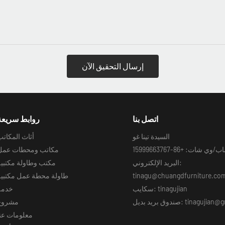
إرسال التحقيق الآن
اتصل بنا
روابط سريعة
السيدة تينا غو
أثاث المكات
شات: +86-15999663767
مكاتب ومحطات عمل
البريد الإلكتروني:
مكتب وطاولة مكتبية
tinagu@chuangdfurniture.co
طاولة محطة عمل مكتبية
سكايب: tinagujian
خدمة
: tinagujian@gmail.com
مشروع
معلومات عنا