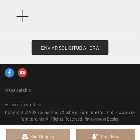
ENVIAR SOLICITUD AHORA
mapa del sitio
Enlaces：
xs-office
Copyright © 2026 Guangzhou Xusheng Furniture Co., Ltd. - www.xs-
furniture.net All Rights Reserved.
Design
Send Inquiry
Chat Now