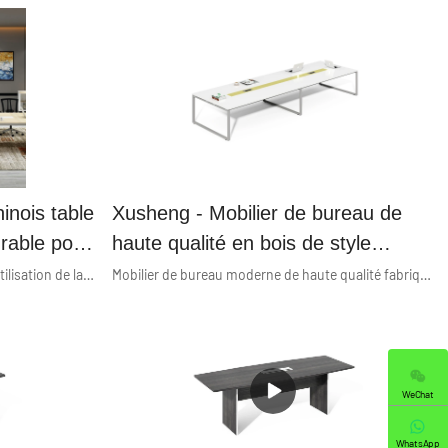
inois table
Xusheng - Mobilier de bureau de
rable pour
haute qualité en bois de style
réunion
moderne fabriqué sur mesure Table
Nos ingénieurs sont qualifiés dans l'utilisation de la technologie. En raison de la grande facilité d'entretien et des fonctions puissantes, le bureau de conférence en bois durable pour 10 personnes du fournisseur chinois est couramment vu dans le(s) champ(s) d'application des tables de conférence maintenant.
Mobilier de bureau moderne de haute qualité fabriqué sur mesure en bois style table de conférence extensible pour 20 personnes est le mobilier de bureau principal de Xusheng, bureau, poste de travail de bureau, classeur, table de bureau, cabines de bureau, bureau d'ordinateur, table d'ordinateur, bureau de direction, bureau de direction, table de réunion, bureau de réception, cloison de bureau à Guangdong, Chine. Soutenue par notre forte capacité de production et notre niveau technologique compétitif, Guangzhou Xusheng Furniture Co., Ltd. a la capacité de développer et de fabriquer de manière indépendante une large gamme de séries de produits. N'hésitez pas à nous contacter si vous êtes intéressé par notre nouveau produit - Tables de conférence ou si vous souhaitez en savoir plus sur notre entreprise.
rence bon
de conférence extensible pour salle
de conférence 20 personnes SÉRIE
SEULEMENT 01
WeChat
WhatsApp