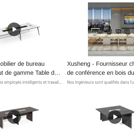
bilier de bureau
Xusheng - Fournisseur ch
t de gamme Table de
de conférence en bois du
e conférence Série
10 personnes bureau de 
Outre la sagesse des employés intelligents et travailleurs, l'utilisation de technologies haut de gamme joue également un rôle important dans le processus de fabrication de la table de réunion de mobilier de bureau moderne haut de gamme. Le produit est orienté vers le(s) domaine(s) des tables de conférence.
bureau de salle de confé
marché série Wisdom