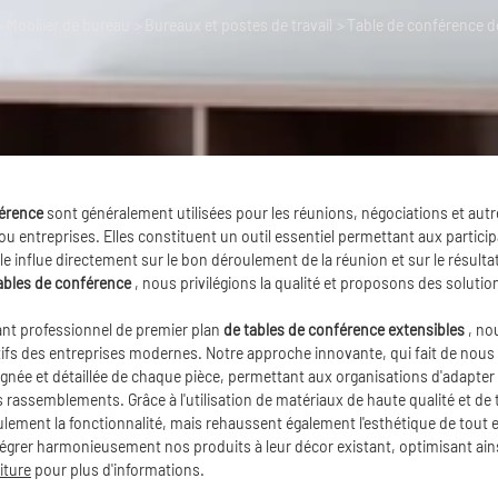
>
Mobilier de bureau
>
Bureaux et postes de travail
>
Table de conférence d
férence
sont généralement utilisées pour les réunions, négociations et autre
 ou entreprises. Elles constituent un outil essentiel permettant aux partici
ble influe directement sur le bon déroulement de la réunion et sur le résult
ables de conférence
, nous privilégions la qualité et proposons des soluti
ant professionnel de premier plan
de tables de conférence extensibles
, no
ifs des entreprises modernes. Notre approche innovante, qui fait de nous 
ignée et détaillée de chaque pièce, permettant aux organisations d'adapter
assemblements. Grâce à l'utilisation de matériaux de haute qualité et de 
lement la fonctionnalité, mais rehaussent également l'esthétique de tou
tégrer harmonieusement nos produits à leur décor existant, optimisant ainsi
iture
pour plus d'informations.