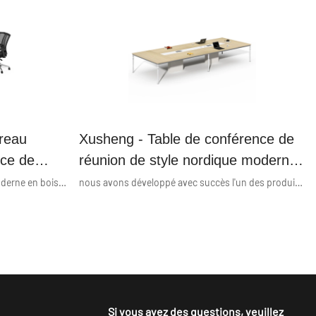
cadre en métal série Harland
ureau
Xusheng - Table de conférence de
nce de
réunion de style nordique moderne
Série
simple et généreux de haute qualité
La table de conférence de bureau moderne en bois de mobilier de bureau unique est le produit de la combinaison des efforts et de la sagesse de tous les employés expérimentés. Les meubles de bureau, bureau, poste de travail de bureau, classeur, table de bureau, cabines de bureau, bureau d'ordinateur, table d'ordinateur, bureau de direction, bureau de direction, table de réunion, bureau de réception, cloison de bureau sont fabriqués pour être garantis de qualité et certifiés par des institutions faisant autorité. Ce sont des fonctionnalités multifonctionnelles et pratiques qui aident à offrir des avantages aux clients.
nous avons développé avec succès l'un des produits les plus remarquables. Nous avons mené de nombreuses expériences pratiques qui prouvent que la table de conférence de style nordique moderne simple et généreuse de haute qualité de Factory Outlet peut fonctionner son plus grand effet dans le(s) domaine(s) des tables de conférence.
de magasin d'usine Série Wisdom
Si vous avez des questions, veuillez