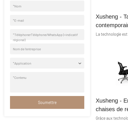
*
Nom
Xusheng - T
*
E-mail
contemporain
compétitif p
*
TéléphonerTéléphone/WhatsApp (+indicatif
régional)
Série écono
Nom de l'entreprise
*
Application
*
Contenu
Xusheng - E
Soumettre
chaises de r
mobilier de 
conférence d