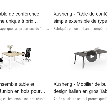
able de conférence
Xusheng - Table de conf
e unique à prix
simple extensible de typ
our 10 ou 12 places
gros pour 4 personnes, s
La technologie est appliquée au processus de fabrication des produits. Caractérisée par des caractéristiques polyvalentes et une applicabilité parfaite, la table de conférence contemporaine unique à prix compétitif de 10 places/12 places peut être largement vue dans le(s) domaine(s) des tables de conférence.
mique
économique, grise
nsemble table et
Xusheng - Mobilier de b
éunion en bois pour
design italien en gros Ta
bureau, table de
conférence de luxe de gra
Grâce aux technologies, l'ensemble table de réunion et chaise de bureau en bois pour meubles de bureau peut conserver ses propriétés chimiques et physiques stables. Après avoir passé les tests pertinents, le produit s'est avéré adapté au(x) domaine(s) des tables de conférence.
e bureau, série Square
Série Harmony