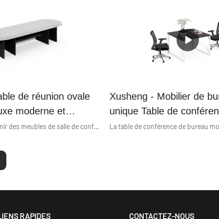
ble de réunion ovale
Xusheng - Mobilier de b
luxe moderne et
unique Table de confére
e pour 4/12/20
bureau moderne en bois 
Xusheng peut fournir des meubles de salle de conférence de table de réunion de salle de conférence ovales blancs de luxe modernes et personnalisés pour 4/12/20 personnes de la meilleure qualité à bas prix. Nous nous assurons toujours que les acheteurs obtiennent ce dont ils ont besoin.
obilier de salle de
Square
 série économique
LIENS RAPIDES
CONTACTEZ-NOUS