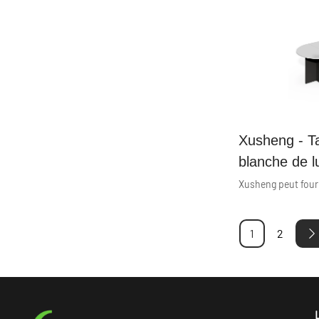
Xusheng - Ta
blanche de 
personnalisé
personnes, m
conférence,
1
2