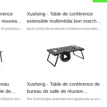
érence
Xusheng - Table de conférence
e nouveau
extensible multimédia bon marché
érie
en MDF 8 places Série économique
Fabriquée par un artisanat compétitif et produite par des équipements de haute technologie, la nouvelle table de conférence grise à extension simple de type New Wholesale New pour 4 personnes remporte davantage de faveurs auprès des clients. Et le meilleur matériau est propice à ses performances supérieures.
Après la liste de la table de conférence extensible multimédia bon marché Best Choice mdf 8 places, avec ses fonctions différenciées, elle répond non seulement aux besoins réels des clients, mais apporte également une expérience à plus forte valeur ajoutée aux clients, de sorte que les ventes de produits de l'entreprise et la popularité du marché ont explosé. De plus, un service de personnalisation est proposé pour répondre à différentes demandes.
ureau
Xusheng - Table de conférence de
ble de
bureau de salle de réunion
nde taille
moderne de meubles en bois haut
Après plusieurs tests, il prouve que l'utilisation de la technologie contribue à une fabrication à haute efficacité et garantit la stabilité de la table de conférence de luxe de grande taille de mobilier de bureau de conception italienne en gros. Elle a de nombreuses utilisations dans les domaines d'application des tables de conférence et vaut totalement l'investissement.
Des technologies avancées sont appliquées au processus de fabrication des produits. Dans les domaines tels que les tables de conférence, la table de conférence de bureau de salle de réunion moderne de meubles en bois haut de gamme d'usine chinoise avec cadre en métal bénéficie d'une visibilité améliorée et de larges utilisations.
de gamme d'usine chinoise avec