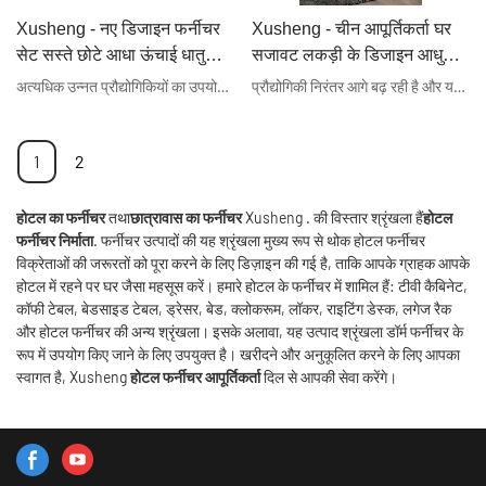
Xusheng - नए डिजाइन फर्नीचर
Xusheng - चीन आपूर्तिकर्ता घर
सेट सस्ते छोटे आधा ऊंचाई धातु
सजावट लकड़ी के डिजाइन आधुनिक
फ़ाइल भंडारण दराज कैबिनेट बिक्री
बेडरूम फर्नीचर होटल / होम
अत्यधिक उन्नत प्रौद्योगिकियों का उपयोग उत्पाद के सुरक्षित और कुशल विनिर्माण में योगदान देता है। वर्तमान में, नए डिजाइन फर्नीचर सेट सस्ते छोटे आधे ऊंचाई धातु फ़ाइल भंडारण दराज कैबिनेट बिक्री के लिए फाइलिंग कैबिनेट के आवेदन क्षेत्र में व्यापक रूप से देखा जा सकता है।
प्रौद्योगिकी निरंतर आगे बढ़ रही है और यह विशेष रूप से विनिर्माण क्षेत्रों में बहुत आवश्यक होती जा रही है। हम, एक पेशेवर विनिर्माण कंपनी के रूप में, लगातार प्रौद्योगिकियों में सुधार और उन्नयन कर रहे हैं ताकि यह सुनिश्चित किया जा सके कि चीन आपूर्तिकर्ता होम डेकोरेशन वुडन डिज़ाइन मॉडर्न बेडरूम फ़र्नीचर का प्रदर्शन अंतर्राष्ट्रीय मानकों के अनुरूप हो। हमारे द्वारा पूरी की गई कई परियोजनाओं से साबित हुआ है कि यह उत्पाद बेडरूम सेट के क्षेत्र में उपयोगी है।
के लिए होटल / होम फर्निशिंग
फर्निशिंग
1
2
होटल का फर्नीचर
तथा
छात्रावास का फर्नीचर
Xusheng . की विस्तार श्रृंखला हैं
होटल
फर्नीचर निर्माता
. फर्नीचर उत्पादों की यह श्रृंखला मुख्य रूप से थोक होटल फर्नीचर
विक्रेताओं की जरूरतों को पूरा करने के लिए डिज़ाइन की गई है, ताकि आपके ग्राहक आपके
होटल में रहने पर घर जैसा महसूस करें। हमारे होटल के फर्नीचर में शामिल हैं: टीवी कैबिनेट,
कॉफी टेबल, बेडसाइड टेबल, ड्रेसर, बेड, क्लोकरूम, लॉकर, राइटिंग डेस्क, लगेज रैक
और होटल फर्नीचर की अन्य श्रृंखला। इसके अलावा, यह उत्पाद श्रृंखला डॉर्म फर्नीचर के
रूप में उपयोग किए जाने के लिए उपयुक्त है। खरीदने और अनुकूलित करने के लिए आपका
स्वागत है, Xusheng
होटल फर्नीचर आपूर्तिकर्ता
दिल से आपकी सेवा करेंगे।