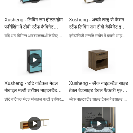
Xusheng - लिविंग रूम होटल/होम
Xusheng - अच्छी तरह से फैशन
फर्निशिंग में टीवी स्टैंड कैबिनेट
स्टैंड लिविंग रूम टीवी कैबिनेट इकाई
डिजाइन
होटल / होम फर्निशिंग बेचें
यदि आप विभिन्न आवश्यकताओं के लिए लिविंग रूम में सही टीवी स्टैंड कैबिनेट डिज़ाइन की तलाश कर रहे हैं। हमारे उत्पादों में उत्तम गुणवत्ता और सेवा है। निश्चित रूप से आप सही जगह पर हैं। केवल गुआंगज़ौ ज़ुशेंग फ़र्नीचर कंपनी लिमिटेड में प्रामाणिक निर्माताओं द्वारा शीर्ष-गुणवत्ता वाले उत्पाद का अनुभव करें। हम आपके दैनिक उपयोग के लिए होटल बेडरूम सेट की एक विस्तृत श्रृंखला प्रदान करते हैं।
प्रौद्योगिकी उन्नति उद्योग में हमारी अग्रणी स्थिति सुनिश्चित करती है। हम लगातार प्रौद्योगिकियों को अद्यतन और विकसित कर रहे हैं। यह उच्च-स्तरीय प्रौद्योगिकियों का उपयोग है जो सुनिश्चित करता है कि उत्पाद गुण पूरी तरह से निभाए जाएं। होटल बेडरूम सेट के क्षेत्र ने अपनी श्रेष्ठता साबित कर दी है।
Xusheng - छोटे वर्टिकल मेटल
Xusheng - ब्लैक नाइटस्टैंड साइड
मोबाइल मल्टी ड्रॉअर नाइटस्टैंड
टेबल बेडसाइड टेबल फैक्टरी मूल्य
मूवेबल स्टोरेज कैबिनेट ड्रॉअर के
कस्टम अस्पताल प्राचीन लक्जरी
छोटे वर्टिकल मेटल मोबाइल मल्टी ड्रॉअर नाइटस्टैंड मूवेबल स्टोरेज कैबिनेट दराज के साथ उद्यमों के आगे के विकास को बढ़ावा दे सकता है, नए बाजार खोल सकता है, भयंकर प्रतिस्पर्धा के माहौल में खड़ा हो सकता है और उद्योग में अग्रणी बन सकता है। उत्पाद के फाइलिंग कैबिनेट में व्यापक उपयोग से बाजार में बहुत अधिक ध्यान आकर्षित करने में मदद मिलती है।
ब्लैक नाइटस्टैंड साइड टेबल बेडसाइड टेबल फैक्टरी मूल्य कस्टम अस्पताल प्राचीन लक्जरी आधुनिक बेडरूम फर्नीचर पैनल, पैनल ने हमारे पेशेवर क्यूसी निरीक्षकों द्वारा किए गए परीक्षणों को पारित कर दिया है। विश्वसनीय कच्चे माल आपूर्तिकर्ताओं, कार्यालय फर्नीचर, कार्यालय डेस्क, कार्यालय कार्य केंद्र, फाइलिंग कैबिनेट, कार्यालय टेबल, कार्यालय क्यूबिकल्स, कंप्यूटर डेस्क, कंप्यूटर टेबल, कार्यकारी डेस्क, प्रबंधक डेस्क, मीटिंग टेबल, रिसेप्शन डेस्क, कार्यालय विभाजन द्वारा प्रदान की जाने वाली सामग्रियों का उपयोग करके स्थिर और शक्तिशाली प्रदर्शन किया जाता है। इसके बहुत सारे फायदे हैं जो नए और स्वतंत्र रूप से विकसित किए गए हैं, जिससे बहुत सारे लाभ मिलते हैं।
साथ होटल/होम फर्निशिंग
आधुनिक बेडरूम फर्नीचर पैनल,
पैनल होटल / होम फर्निशिंग