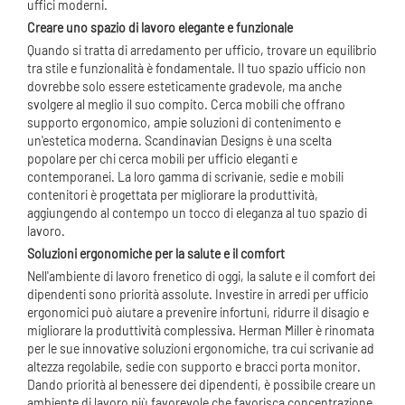
uffici moderni.
Creare uno spazio di lavoro elegante e funzionale
Quando si tratta di arredamento per ufficio, trovare un equilibrio
tra stile e funzionalità è fondamentale. Il tuo spazio ufficio non
dovrebbe solo essere esteticamente gradevole, ma anche
svolgere al meglio il suo compito. Cerca mobili che offrano
supporto ergonomico, ampie soluzioni di contenimento e
un'estetica moderna. Scandinavian Designs è una scelta
popolare per chi cerca mobili per ufficio eleganti e
contemporanei. La loro gamma di scrivanie, sedie e mobili
contenitori è progettata per migliorare la produttività,
aggiungendo al contempo un tocco di eleganza al tuo spazio di
lavoro.
Soluzioni ergonomiche per la salute e il comfort
Nell'ambiente di lavoro frenetico di oggi, la salute e il comfort dei
dipendenti sono priorità assolute. Investire in arredi per ufficio
ergonomici può aiutare a prevenire infortuni, ridurre il disagio e
migliorare la produttività complessiva. Herman Miller è rinomata
per le sue innovative soluzioni ergonomiche, tra cui scrivanie ad
altezza regolabile, sedie con supporto e bracci porta monitor.
Dando priorità al benessere dei dipendenti, è possibile creare un
ambiente di lavoro più favorevole che favorisca concentrazione