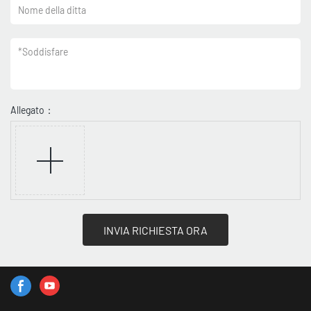
Nome della ditta
*
Soddisfare
Allegato：
INVIA RICHIESTA ORA