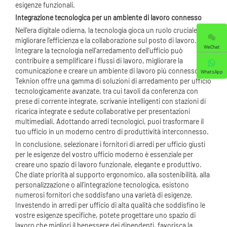
esigenze funzionali.
Integrazione tecnologica per un ambiente di lavoro connesso
Nell'era digitale odierna, la tecnologia gioca un ruolo cruciale nel
migliorare l'efficienza e la collaborazione sul posto di lavoro.
WeChat
Integrare la tecnologia nell'arredamento dell'ufficio può
contribuire a semplificare i flussi di lavoro, migliorare la
comunicazione e creare un ambiente di lavoro più connesso.
WhatsApp
Teknion offre una gamma di soluzioni di arredamento per ufficio
tecnologicamente avanzate, tra cui tavoli da conferenza con
prese di corrente integrate, scrivanie intelligenti con stazioni di
ricarica integrate e sedute collaborative per presentazioni
multimediali. Adottando arredi tecnologici, puoi trasformare il
tuo ufficio in un moderno centro di produttività interconnesso.
In conclusione, selezionare i fornitori di arredi per ufficio giusti
per le esigenze del vostro ufficio moderno è essenziale per
creare uno spazio di lavoro funzionale, elegante e produttivo.
Che diate priorità al supporto ergonomico, alla sostenibilità, alla
personalizzazione o all'integrazione tecnologica, esistono
numerosi fornitori che soddisfano una varietà di esigenze.
Investendo in arredi per ufficio di alta qualità che soddisfino le
vostre esigenze specifiche, potete progettare uno spazio di
lavoro che migliori il benessere dei dipendenti, favorisca la