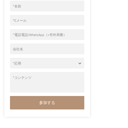
*
名前
*
Eメール
*
電話電話/WhatsApp（+市外局番）
会社名
*
応用
*
コンテンツ
参加する