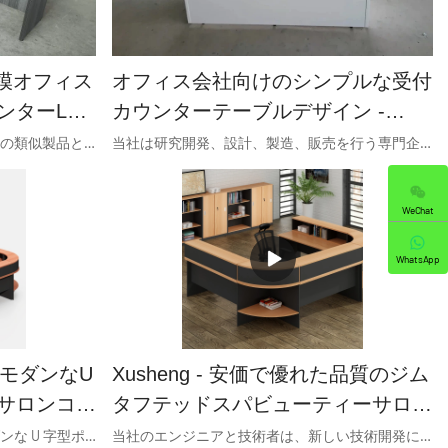
小規模オフィス
オフィス会社向けのシンプルな受付
ンターL字
カウンターテーブルデザイン -
Xusheng
当社のオフィス受付デスクは、市場の類似製品と比較して、性能、品質、外観などの面で比類のない優れた利点があり、市場で高い評価を得ています。Xusheng は過去の製品の欠陥をまとめ、継続的に改善しています。
当社は研究開発、設計、製造、販売を行う専門企業です。当社には独自の営業チームがあり、毎月新製品を更新しています。図面に応じたカスタマイズも問題ありません。OEM/ODM も歓迎します。
WeChat
WhatsApp
ー モダンなU
Xusheng - 安価で優れた品質のジム
サロンコー
タフテッドスパビューティーサロン
ン受付カウ
カーブホワイトモダンオフィス受付
技術の応用は、中国メーカーのモダンな U 字型ポータブル小売ヘアサロンコーナー受付デスク、レストラン受付カウンター デザインの物理的および化学的性能を決定する上で重要な役割を果たす可能性があります。受付デスクなどの分野では、この製品は広く使用されており、幅広い潜在的な用途があります。
当社のエンジニアと技術者は、新しい技術開発について深い洞察力を持っています。これまで、当社はアップグレードされた技術を成熟した方法で採用してきました。これは、安価で優れた品質のジム、タフテッド スパ、ビューティー サロン、曲線の白いモダンなオフィス受付デスク、オフィス家具、経済的なデザインなどの応用分野で人気があります。