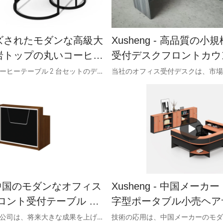
ズされたモダンな高級大
Xusheng - 高品質の
岩トップの丸いコーヒー
受付デスクフロントカウ
ブルと金属脚のデザイン
型
大理石トップのコーヒーテーブル 2 台セットのデザイン。ホテルの CEO オフィス、自宅のリビングルームに最適な高級円形コーヒー テーブル。
国から
 - 中国のモダンなオフィス
Xusheng - 中国メーカ
ロント受付テーブル A
字型ポータブル小売ヘア
ナー受付デスクレストラ
広州旭昇家具有限公司は、将来大きな成果を上げることができると確信しています。当社は業界のすべてのエリートと才能を結集し、彼らの知恵と経験に頼って、既存の製品をアップグレードし、新製品を開発します。これは会社の発展に大きく貢献するでしょう。