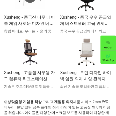
Xusheng - 중국산 나무 테이
Xusheng - 중국 우수 공급업
블 게임 새로운 디자인 베스
체 베스트셀러 고급 인체공
트셀러 블랙 화이트 컬러 저
학적 조절식 헤드레스트 블
창립 이래로, 우리는 기술의 중요성을 강조해 왔습니다. 우리는 지속적으로 기술을 업그레이드하고 기술을 최대한 활용하여 완제품을 다기능적이고 특징적으로 만들려고 노력했습니다. 게임 테이블 분야 전체에서 이 제품은 특히 유용합니다.
중국 우수 공급업체에서 최고로 잘 팔리는 고급 인체공학적 조절식 머리받침 검은색 임원용 메시 사무용 의자를 제조하려면 유연한 장인 정신과 첨단 기술이 필요합니다. 이 제품은 사무용 의자와 같은 광범위한 산업에 적합합니다.
렴한 나무 컴퓨터 PC 게임
랙 임원용 메시 사무실 의자
책상 게임 테이블 저렴한 컴
임원용 의자
WeChat
퓨터 책상 게임 테이블 시리
즈
WhatsApp
Xusheng - 고품질 사무용 가
Xusheng - 모던 디자인 하이
구 컴퓨터 워크스테이션 인
백 임원 의자 사양 관리자 사
체공학적 회전형 임원용 의
무실 의자 임원 의자
기술은 주로 대량으로 제품을 생산하는 데 채택됩니다. 현재, 그 특성이 점차적으로 발견되면서 광범위한 응용 분야를 누리고 있으며, 사무실 의자 등 분야에서 찾아볼 수 있습니다.
최신 기술을 도입하면 제품의 품질이 향상됩니다. 그리고 현대식 디자인의 높은 등받이 임원용 의자 사양 관리자 사무용 의자가 사무실 의자로 널리 사용되면서 시장에서 많은 주목을 받게 되었습니다. 또한, 다양한 수요와 선호도를 충족하도록 설계되었습니다.
자 임원용 의자
쉬성
맞춤형 게임용 책상
그리고
게임용 의자
제품 시리즈
2mm PVC
테두리, 분말 코팅 금속 프레임 장식 라인이 있는 고품질 MFC의 이점
을 취합니다. 아이들은 다양한 데스크탑 보드를 사용하여 다양한 게