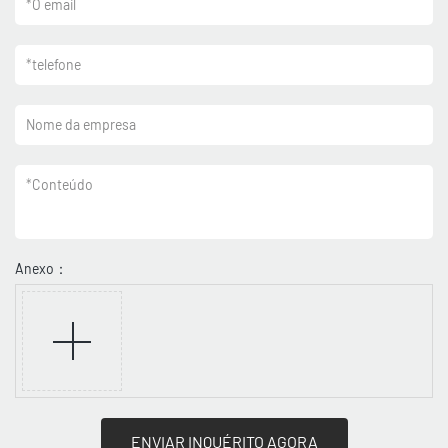
*
O email
*
telefone
Nome da empresa
*
Conteúdo
Anexo：
ENVIAR INQUÉRITO AGORA