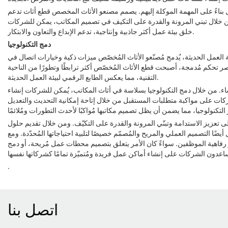
بناءً على المهمة الموكلة إليهم. يصمم مصنعو الأثاث المخصص قطع أثاث تدعم
ن خلال تبني المرونة والقدرة على التكيف في تصميم المكاتب، يمكن للشركات
خلق بيئة عمل أكثر جاذبية وإنتاجية، تدعم الإبداع والتعاون والابتكار.
دمج التكنولوجيا
ة العمل الحديثة، يُدمج مُصنّعو الأثاث المُخصّص ميزات ذكية وخيارات اتصال في
صر تحكم مُدمجة، أصبحت قطع الأثاث المُخصّص أكثر ترابطًا وتطورًا من الناحية
التقنية، مما يعكس الطابع الرقمي لبيئة العمل الحديثة.
اء. من خلال دمج التكنولوجيا بسلاسة في أثاث المكاتب، يُمكن للشركات إنشاء
لشركات على مواكبة متطلبات المستقبل من خلال إتاحة إمكانية التحديث والتعديل
ى تعزيز الاستدامة وتبنّي المرونة والقدرة على التكيّف. ومن خلال تقديم حلول
التصميم العملي والمريح والمُصمّم خصيصًا لتلبية احتياجاتها المُحدّدة. ومع
زّز رفاهية الموظفين. سواءً كان الأمر يتعلق بتصميم محطات عمل مُريحة، أو دمج
.
اتصل بنا