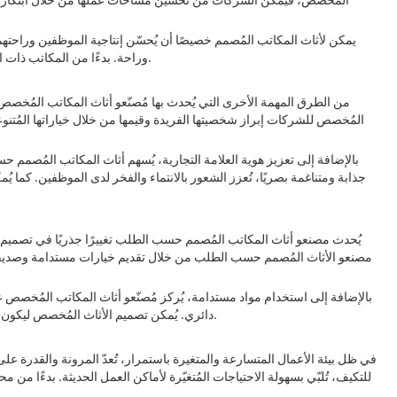
يمكن لأثاث المكاتب المُصمم خصيصًا أن يُحسّن إنتاجية الموظفين وراحتهم
وراحة. بدءًا من المكاتب ذات الارتفاع القابل للتعديل ووصولًا إلى الكراسي المريحة، يُركز مُصنّعو أثاث المكاتب المُصمم خصيصًا بشكل متزايد على ابتكار قطع تُولي الأولوية لرفاهية الموظفين.
من الطرق المهمة الأخرى التي يُحدث بها مُصنّعو أثاث المكاتب المُخصص ت
المُخصص للشركات إبراز شخصيتها الفريدة وقيمها من خلال خياراتها المُتنو
بالإضافة إلى تعزيز هوية العلامة التجارية، يُسهم أثاث المكاتب المُص
جذابة ومتناغمة بصريًا، تُعزز الشعور بالانتماء والفخر لدى الموظفين. كم
يُحدث مصنعو أثاث المكاتب المُصمم حسب الطلب تغييرًا جذريًا في تصميم ا
مصنعو الأثاث المُصمم حسب الطلب من خلال تقديم خيارات مستدامة وصديقة للب
بالإضافة إلى استخدام مواد مستدامة، يُركز مُصنّعو أثاث المكاتب المُخصص عل
دائري. يُمكن تصميم الأثاث المُخصص ليكون معياريًا وقابلًا للتكيف، مما يُتيح للشركات إعادة تصميم مساحات العمل حسب الحاجة دون الحاجة إلى شراء قطع أثاث جديدة، مما يُعزز الاستدامة ويُقلل النفايات.
في ظل بيئة الأعمال المتسارعة والمتغيرة باستمرار، تُعدّ المرونة والقدرة ع
للتكيف، تُلبّي بسهولة الاحتياجات المُتغيّرة لأماكن العمل الحديثة. بدءًا من مح