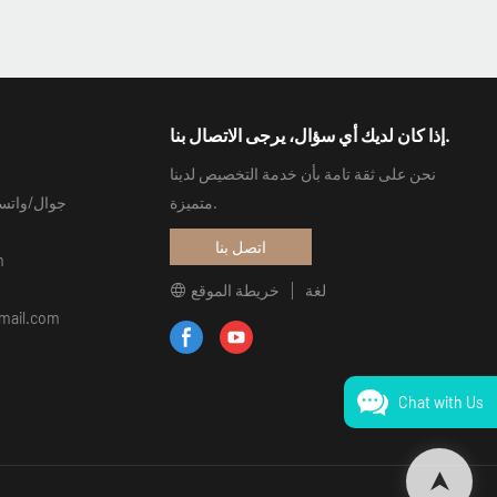
إذا كان لديك أي سؤال، يرجى الاتصال بنا.
نحن على ثقة تامة بأن خدمة التخصيص لدينا
متميزة.
جوال/واتساب/وي 
اتصل بنا
m
لغة
خريطة الموقع
صندوق بريد بديل
Chat with Us