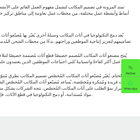
تمتد المرونة في تصميم المكاتب لتشمل مفهوم العمل القائم على الأنشطة
أنماط وأنشطة عمل مختلفة، من محطات عمل تعاونية إلى مناطق تركيز خاصة،
يُعد دمج التكنولوجيا في أثاث المكاتب وسيلةً أخرى يُغيّر بها مُصنّعو أ
تصاميمهم لتعزيز إنتاجية الموظفين وراحتهم. بدءًا من محطات الشحن المُدمجة 
يُنتج مصنعو أثاث المكاتب المُصمم خصيصًا قطع أثاث مُصممة خصيصًا لتتلا
مساحة عمل أكثر كفاءةً وانسيابيةً تُلبي احتياجات الموظفين الذين يعتمدون عل
WeChat
في الختام، يُغيّر مُصنّعو أثاث المكاتب المُخصّص تصميم المكاتب بطرق مُتن
أثاث فريدة ومُبتكرة ومُخصّصة، يُساعد مُصنّعو أثاث المكاتب المُخصّص ا
استمرار نموّ الطلب على أثاث المكاتب المُخصّص، تتجه الشركات بشكل متزايد 
WhatsApp
مواد مُستدامة، أو دمج التكنولوجيا في قطع الأثاث، فإن مُصنّعي أثاث المكاتب المُخصّص يُعيدون تشكيل نظرتنا إلى تصميم المكاتب، ويُساعدون الشركات على إنشاء أماكن عمل فريدة ومُتميّزة تمامًا كشركاتها نفسها.