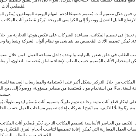
لمُصنّعي أثاث المكاتب المُخصص مساعدة الشركات على تحقيق أقصى استفادة من مساحاتها.
. فمن خلال تصميم أثاث مُصمم خصيصًا لدعم المهام اليومية للموظفين، يُمكن للشر
غييرًا في تصميم المكاتب، مساعدة الشركات على عكس هويتها التجارية من خلال مساح
عة. يُمكن تصميم الأثاث المُخصص بما يتماشى مع نظام ألوان الشركة وشعارها وجما
مم حسب الطلب في خلق شعور بالترابط والوحدة داخل مساحة العمل. فمن خلال تصم
ا يُمكن استخدام الأثاث المُصمم حسب الطلب لإنشاء مناطق مُخصصة للتعاون، أو من
لمكاتب من خلال التركيز بشكل أكبر على الاستدامة والممارسات الصديقة للبيئة.
يئة. بدءًا من استخدام مواد مُستمدة من مصادر مسؤولة، ووصولًا إلى دمج المواد 
حسب الطلب الشركات على تقليل بصمتها الكربونية وتعزيز بيئة مكتبية أكثر استدامة.
ى ابتكار قطع أثاث متينة وخالدة تدوم طويلًا. بتصميم أثاث مُصمّم ليدوم طويلًا
لى التكيف من العناصر الأساسية لتصميم المكاتب الناجح. يُغيّر مُصنّعو أثاث الم
طات العمل المعيارية التي يُمكن إعادة تصميمها لتناسب أحجام الفرق المُتغيّرة، وصولً
المُصمّم حسب الطلب للشركات إنشاء مساحات عمل ديناميكية ورشيقة تتكيّف مع التحديات والفرص الجديدة.