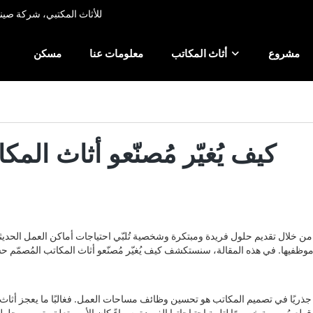
شركة Xusheng للأثاث المكتبي، ش
مشروع
أثاث المكاتب
معلومات عنا
مسكن
كيف يُغيّر مُصنّعو أثاث ال
ن خلال تقديم حلول فريدة ومبتكرة وشخصية تُلبّي احتياجات أماكن العمل الحديثة
ة موظفيها. في هذه المقالة، سنستكشف كيف يُغيّر مُصنّعو أثاث المكاتب المُصمّ
جذريًا في تصميم المكاتب هو تحسين وظائف مساحات العمل. فغالبًا ما يعجز أثاث الم
 مُصممة خصيصًا لتلبية احتياجاتها الفريدة. سواءً كان الأمر يتعلق بتصميم حل