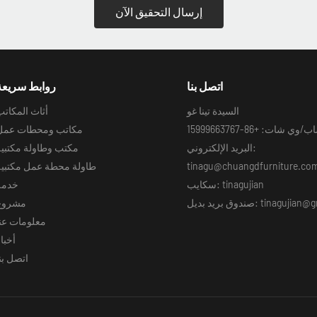
إرسال التحقيق الآن
اتصل بنا
روابط سريعة
السيدة تينا غو
أثاث المكات
شات: +86-15999663767
مكاتب ومحطات عمل
البريد الإلكتروني:
مكتب وطاولة مكتبية
tinagu@chuangdfurniture.co
طاولة محطة عمل مكتبية
سكايب: tinagujian
خدمة
: tinagujian@gmail.com
مشروع
معلومات عنا
أخبا
اتصل بن