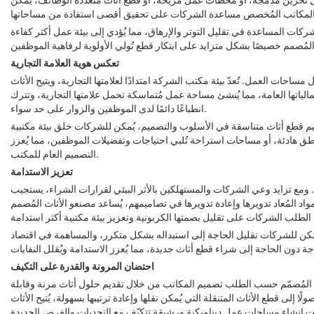
كات المساعدة في تقليل التوتر والإرهاق، مما يُؤدي إلى بيئة عمل أكثر كفاءة
تعكس هوية العلامة التجارية
ات العمل. تُعدّ بيئة مكتب الشركة امتدادًا لعلامتها التجارية، ويتيح الأثاث
لياتها العامة، مما يُنشئ مساحة عمل مُتماسكة تحمل علامتها التجارية، وتترك
انطباعًا دائمًا لدى الموظفين والزوار على حد سواء.
يم قطع أثاث متناسقة في الأسلوب والتصميم، يُمكن للشركات خلق بيئة مكتبية
اطق هادئة، أو مساحات استراحة تُلبي احتياجات وتفضيلات الموظفين، مما يُعزز
التصميم العام للمكتب.
تعزيز الاستدامة
 ومع تزايد وعي الشركات والمستهلكين بالأثر البيئي لقرارات الشراء، يستجيب
المُعاد تدويرها وإعادة تدويرها في تصاميمهم، يُساعد مصنعو الأثاث المُصمم
، يُمكن للشركات تقليل الحاجة إلى استبداله بشكل متكرر، والمساهمة في اقتصاد
احتضان المرونة والقدرة على التكيف
كاتب المُصمّم حسب الطلب تصميم المكاتب من خلال تقديم حلول أثاث مرنة وقابلة
ا إلى قطع الأثاث المتنقلة التي يُمكن نقلها وإعادة ترتيبها بسهولة، يُتيح الأثاث