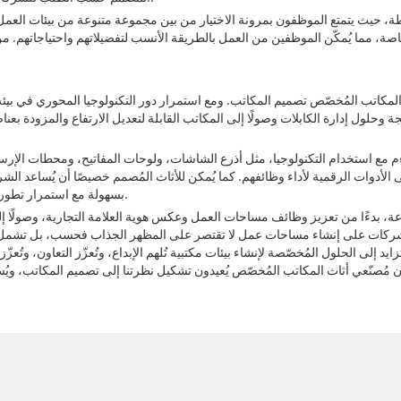
، حيث يتمتع الموظفون بمرونة الاختيار من بين مجموعة متنوعة من بيئات العمل 
 مما يُمكّن الموظفين من العمل بالطريقة الأنسب لتفضيلاتهم واحتياجاتهم. م
ثاث المكاتب المُخصّص تصميم المكاتب. ومع استمرار دور التكنولوجيا المحوري في بيئ
وحلول إدارة الكابلات وصولًا إلى المكاتب القابلة لتعديل الارتفاع والمزودة بعنا
ءم مع استخدام التكنولوجيا، مثل أذرع الشاشات، ولوحات المفاتيح، ومحطات الإرس
ى الأدوات الرقمية لأداء وظائفهم. كما يُمكن للأثاث المُصمم خصيصًا أن يُساعد ا
بسهولة مع استمرار تطور التكنولوجيا، مما يضمن أن يظل تصميم مكاتبها مُواكبًا لأحدث التطورات ومُلائمًا.
وّعة، بدءًا من تعزيز وظائف مساحات العمل وعكس هوية العلامة التجارية، وصولًا إل
لشركات على إنشاء مساحات عمل لا تقتصر على المظهر الجذاب فحسب، بل تشمل أيضًا 
إلى الحلول المُخصّصة لإنشاء بيئات مكتبية تُلهم الإبداع، وتُعزّز التعاون، وتُع