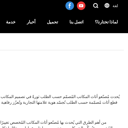
لغة
لماذا تختارنا؟
اتصل بنا
تحميل
أخبار
خدمة
يُحدث مُصنّعو أثاث المكاتب المُصمّم حسب الطلب ثورةً في تصميم المكاتب م
قطع أثاث مُصمّمة حسب الطلب تُجسّد هوية علامتها التجارية وتُعزّز رفاهي
من أهم الطرق التي يُحدث بها مُصنّعو أثاث المكاتب المُخصص تغييرًا 
المُخصص، فيُمكّن الشركات من تحسين مساحات عملها من خلال ابتكار قطع