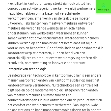
Flexibiliteit in kantoorontwerp strekt zich ook uit tot het
concept van activiteitsgericht werken, waarbij werknemers de
WhatsApp
flexibiliteit hebben om te kiezen uit verschillende
werkomgevingen, afhankelijk van de taak die ze moeten
uitvoeren. Fabrikanten van maatwerkmeubilair ontwerpen
meubels die verschillende werkstijlen en activiteiten
ondersteunen, van werkplekken waar mensen kunnen
samenwerken tot privé-focusruimtes, waardoor werknemers
kunnen werken op een manier die het beste aansluit bij hun
voorkeuren en behoeften. Door flexibiliteit en aanpasbaarheid in
kantoorontwerp te omarmen, kunnen bedrijven een
aantrekkelijkere en productievere werkomgeving creëren die
creativiteit, samenwerking en innovatie ondersteunt.
Integratie van technologie
De integratie van technologie in kantoormeubilair is een andere
manier waarop fabrikanten van kantoormeubilair op maat het
kantoorontwerp veranderen. Nu technologie een centrale rol
blijft spelen op de moderne werkplek, integreren fabrikanten
van maatwerkmeubilair slimme functies en
connectiviteitsopties in hun ontwerpen om de productiviteit en
het comfort van werknemers te verbeteren. Van ingebouwde
oplaadstations en kabelmanagementoplossingen tot in hoogte