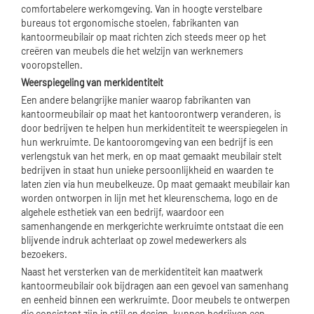
comfortabelere werkomgeving. Van in hoogte verstelbare
bureaus tot ergonomische stoelen, fabrikanten van
kantoormeubilair op maat richten zich steeds meer op het
creëren van meubels die het welzijn van werknemers
vooropstellen.
Weerspiegeling van merkidentiteit
Een andere belangrijke manier waarop fabrikanten van
kantoormeubilair op maat het kantoorontwerp veranderen, is
door bedrijven te helpen hun merkidentiteit te weerspiegelen in
hun werkruimte. De kantooromgeving van een bedrijf is een
verlengstuk van het merk, en op maat gemaakt meubilair stelt
bedrijven in staat hun unieke persoonlijkheid en waarden te
laten zien via hun meubelkeuze. Op maat gemaakt meubilair kan
worden ontworpen in lijn met het kleurenschema, logo en de
algehele esthetiek van een bedrijf, waardoor een
samenhangende en merkgerichte werkruimte ontstaat die een
blijvende indruk achterlaat op zowel medewerkers als
bezoekers.
Naast het versterken van de merkidentiteit kan maatwerk
kantoormeubilair ook bijdragen aan een gevoel van samenhang
en eenheid binnen een werkruimte. Door meubels te ontwerpen
die consistent zijn in stijl en design, kunnen bedrijven een