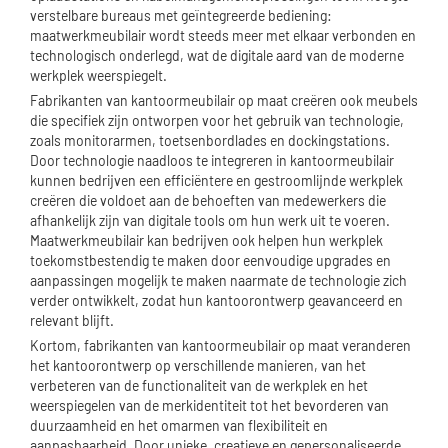
verstelbare bureaus met geïntegreerde bediening:
maatwerkmeubilair wordt steeds meer met elkaar verbonden en
technologisch onderlegd, wat de digitale aard van de moderne
werkplek weerspiegelt.
Fabrikanten van kantoormeubilair op maat creëren ook meubels
die specifiek zijn ontworpen voor het gebruik van technologie,
zoals monitorarmen, toetsenbordlades en dockingstations.
Door technologie naadloos te integreren in kantoormeubilair
kunnen bedrijven een efficiëntere en gestroomlijnde werkplek
creëren die voldoet aan de behoeften van medewerkers die
afhankelijk zijn van digitale tools om hun werk uit te voeren.
Maatwerkmeubilair kan bedrijven ook helpen hun werkplek
toekomstbestendig te maken door eenvoudige upgrades en
aanpassingen mogelijk te maken naarmate de technologie zich
verder ontwikkelt, zodat hun kantoorontwerp geavanceerd en
relevant blijft.
Kortom, fabrikanten van kantoormeubilair op maat veranderen
het kantoorontwerp op verschillende manieren, van het
verbeteren van de functionaliteit van de werkplek en het
weerspiegelen van de merkidentiteit tot het bevorderen van
duurzaamheid en het omarmen van flexibiliteit en
aanpasbaarheid. Door unieke, creatieve en gepersonaliseerde