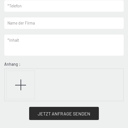
*
Telefon
Name der Firma
*
Inhalt
Anhang：
JETZT ANFRAGE SENDEN