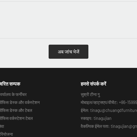
अब जांच भेजें
्वरित सम्पक
हमसे संपर्क करें
ार्यालय के फर्नीचर
सुश्री टीना गु
फिस डेस्क और वर्कस्टेशन
मोबाइल/व्हाट्सएप/वीचैट: +86-159
फिस डेस्क और टेबल
ईमेल: tinagu@chuangdfurnitu
फिस वर्कस्टेशन टेबल
स्काइप: tinagujian
ेवा
वैकल्पिक ईमेल पता: tinagujian@
रियोजना