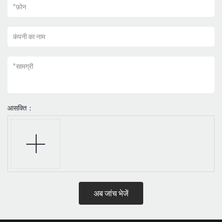
*
फ़ोन
कंपनी का नाम
*
सामग्री
आसक्ति：
अब जांच भेजें