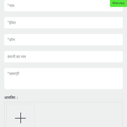
WhatsApp
*
नाम
*
ईमेल
*
फ़ोन
कंपनी का नाम
*
सामग्री
आसक्ति：