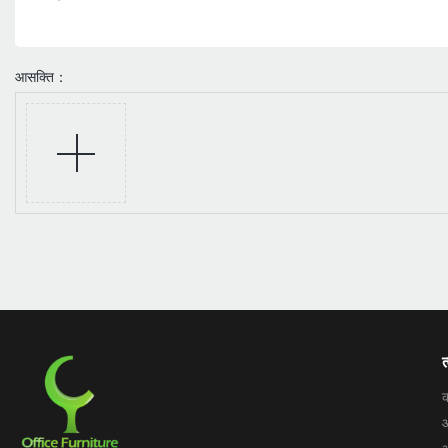
आसक्ति：
त
क
ऑ