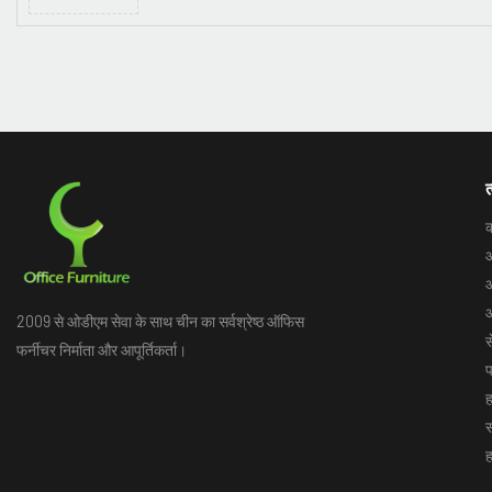
त
क
ऑ
ऑ
ऑ
2009 से ओडीएम सेवा के साथ चीन का सर्वश्रेष्ठ ऑफिस
स
फर्नीचर निर्माता और आपूर्तिकर्ता।
प
ह
स
ह