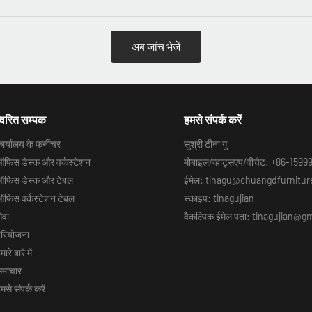
अब जांच भेजें
्वरित सम्पक
हमसे संपर्क करें
ार्यालय के फर्नीचर
सुश्री टीना गु
फिस डेस्क और वर्कस्टेशन
मोबाइल/व्हाट्सएप/वीचैट: +86-159
फिस डेस्क और टेबल
ईमेल: tinagu@chuangdfurnitu
फिस वर्कस्टेशन टेबल
स्काइप: tinagujian
ेवा
वैकल्पिक ईमेल पता: tinagujian@
रियोजना
मारे बारे में
माचार
मसे संपर्क करें