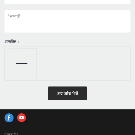
*
सामग्री
आसक्ति：
अब जांच भेजें
साइट मैप