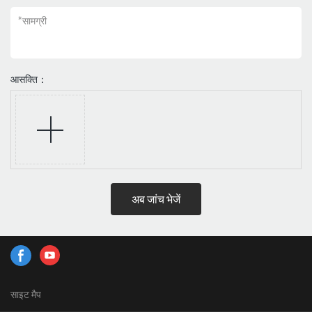
*
सामग्री
आसक्ति：
अब जांच भेजें
साइट मैप