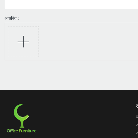
आसक्ति：
त
क
ऑ
ऑ