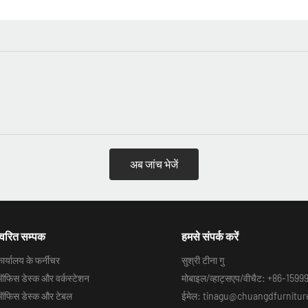
अब जांच भेजें
्वरित सम्पक
हमसे संपर्क करें
ार्यालय के फर्नीचर
सुश्री टीना गु
फिस डेस्क और वर्कस्टेशन
मोबाइल/व्हाट्सएप/वीचैट: +86-159
फिस डेस्क और टेबल
ईमेल: tinagu@chuangdfurnitu