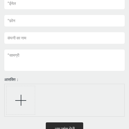
*
ईमेल
*
फ़ोन
कंपनी का नाम
*
सामग्री
आसक्ति：
अब जांच भेजें