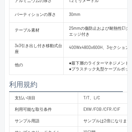
アルミニウムの厚さ
1.2ミリメートル
パーティションの厚さ
30mm
25mmの傷防止および耐熱性E1
テーブル素材
エッジ付き
3x3引き出し付き移動式台
400Wx480Dx600H、3セクシ
座
●最下層のライターマネジメント
他の
●プラスチック丸型ケーブルボック
利用規約
支払い項目
T/T、L/C
利用可能な取引条件
EXW /FOB /CFR /CIF
サンプル用語
サンプルは2倍になります