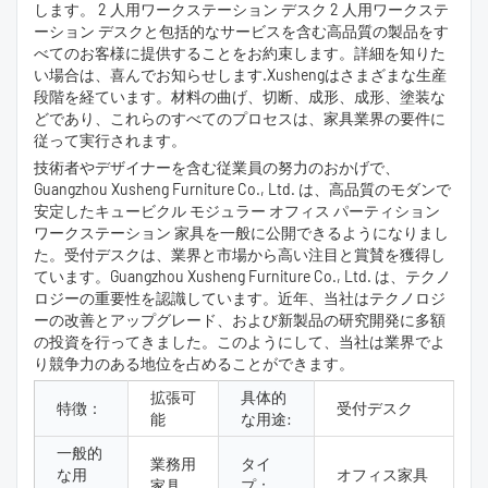
します。 2 人用ワークステーション デスク 2 人用ワークステ
ーション デスクと包括的なサービスを含む高品質の製品をす
べてのお客様に提供することをお約束します。詳細を知りた
い場合は、喜んでお知らせします.Xushengはさまざまな生産
段階を経ています。材料の曲げ、切断、成形、成形、塗装な
どであり、これらのすべてのプロセスは、家具業界の要件に
従って実行されます。
技術者やデザイナーを含む従業員の努力のおかげで、
Guangzhou Xusheng Furniture Co., Ltd. は、高品質のモダンで
安定したキュービクル モジュラー オフィス パーティション
ワークステーション 家具を一般に公開できるようになりまし
た。受付デスクは、業界と市場から高い注目と賞賛を獲得し
ています。Guangzhou Xusheng Furniture Co., Ltd. は、テクノ
ロジーの重要性を認識しています。近年、当社はテクノロジ
ーの改善とアップグレード、および新製品の研究開発に多額
の投資を行ってきました。このようにして、当社は業界でよ
り競争力のある地位を占めることができます。
拡張可
具体的
特徴：
受付デスク
能
な用途:
一般的
業務用
タイ
な用
オフィス家具
家具
プ：