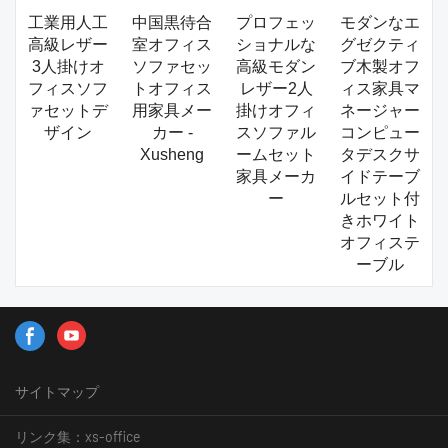
工業用人工
中国黒待合
プロフェッ
モダンなエ
高級レザー
室オフィス
ショナルな
グゼクティ
3人掛けオ
ソファセッ
高級モダン
ブ木製オフ
フィスソフ
トオフィス
レザー2人
ィス家具マ
ァセットデ
用家具メー
掛けオフィ
ネージャー
ザイン
カー -
スソファル
コンピュー
Xusheng
ームセット
タデスクサ
家具メーカ
イドテーブ
ー
ルセット付
きホワイト
オフィステ
ーブル
サイトマップ
リンク集：
xs-office