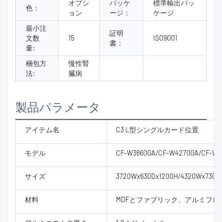
オプシ
パッケ
標準輸出パッ
色：
ョン
ージ：
ケージ
最小注
証明
文数
15
ISO9001
書：
量:
梱包方
慢性腎
法:
臓病
製品パラメータ
アイテム名
C3 L型シングルカード位置
モデル
CF-W3660GA/CF-W4270GA/CF-W4
サイズ
3720Wx630Dx1200H/4320Wx730D
材料
MDFとファブリック、アルミフレ