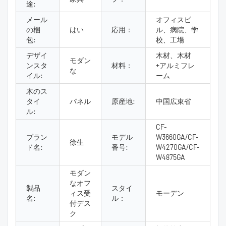
途:
メール
オフィスビ
の梱
はい
応用：
ル、病院、学
包:
校、工場
デザイ
木材、木材
モダン
ンスタ
材料：
+アルミフレ
な
イル:
ーム
木のス
タイ
パネル
原産地:
中国広東省
ル:
CF-
ブラン
モデル
W3660GA/CF-
徐生
ド名:
番号:
W4270GA/CF-
W4875GA
モダン
なオフ
製品
スタイ
ィス受
モーデン
名:
ル：
付デス
ク