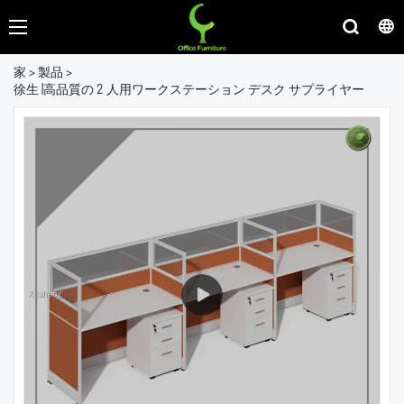
家
>
製品
>
徐生 |高品質の 2 人用ワークステーション デスク サプライヤー