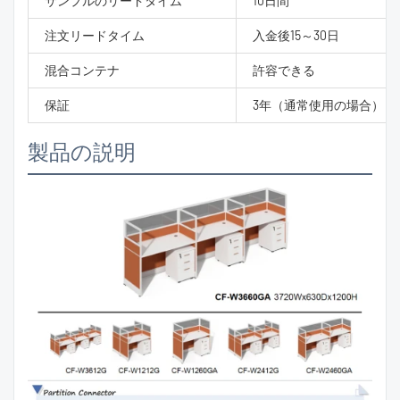
サンプルのリードタイム
10日間
注文リードタイム
入金後15～30日
混合コンテナ
許容できる
保証
3年（通常使用の場合）
製品の説明