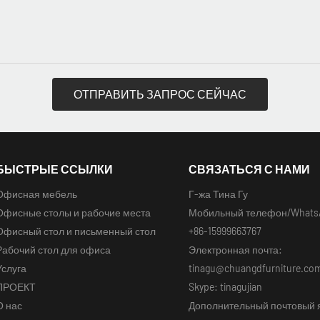
ОТПРАВИТЬ ЗАПРОС СЕЙЧАС
БЫСТРЫЕ ССЫЛКИ
СВЯЗАТЬСЯ С НАМИ
Офисная мебель
Г-жа Тина Гу
Офисные столы и рабочие места
Мобильный телефон/Whats
Офисный стол и письменный стол
+86-15999663767
Рабочий стол для офиса
Электронная почта:
Услуга
tinagu@chuangdfurniture.co
ПРОЕКТ
Skype: tinagujian
О нас
Дополнительный почтовый 