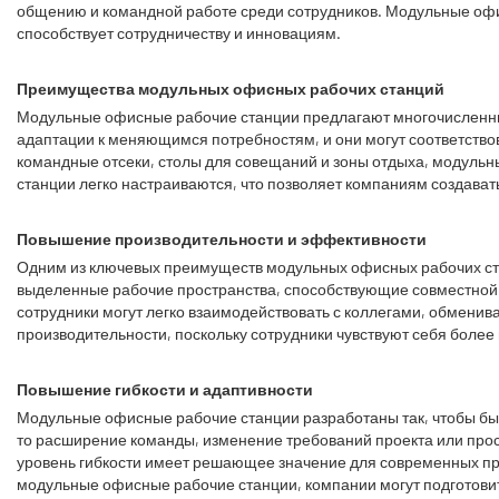
общению и командной работе среди сотрудников. Модульные офи
способствует сотрудничеству и инновациям.
Преимущества модульных офисных рабочих станций
Модульные офисные рабочие станции предлагают многочисленны
адаптации к меняющимся потребностям, и они могут соответство
командные отсеки, столы для совещаний и зоны отдыха, модуль
станции легко настраиваются, что позволяет компаниям создава
Повышение производительности и эффективности
Одним из ключевых преимуществ модульных офисных рабочих ста
выделенные рабочие пространства, способствующие совместной 
сотрудники могут легко взаимодействовать с коллегами, обмени
производительности, поскольку сотрудники чувствуют себя боле
Повышение гибкости и адаптивности
Модульные офисные рабочие станции разработаны так, чтобы быт
то расширение команды, изменение требований проекта или про
уровень гибкости имеет решающее значение для современных пр
модульные офисные рабочие станции, компании могут подготовит