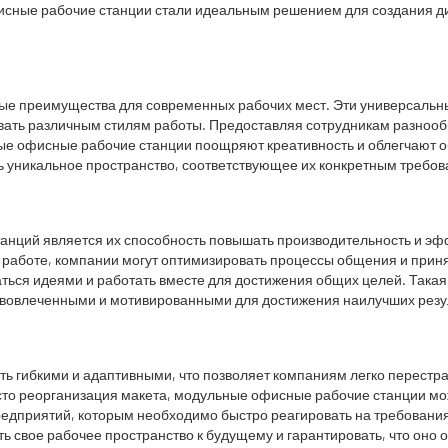
сные рабочие станции стали идеальным решением для создания дин
е преимущества для современных рабочих мест. Эти универсальн
вать различным стилям работы. Предоставляя сотрудникам разнообр
ные офисные рабочие станции поощряют креативность и облегчают о
ть уникальное пространство, соответствующее их конкретным требо
нций является их способность повышать производительность и эф
работе, компании могут оптимизировать процессы общения и прин
ваться идеями и работать вместе для достижения общих целей. Така
е вовлеченными и мотивированными для достижения наилучших резу
ь гибкими и адаптивными, что позволяет компаниям легко перестра
сто реорганизация макета, модульные офисные рабочие станции мож
едприятий, которым необходимо быстро реагировать на требования
ь свое рабочее пространство к будущему и гарантировать, что оно