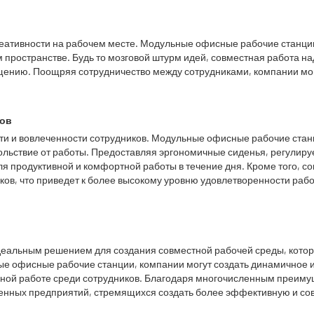
еативности на рабочем месте. Модульные офисные рабочие станции
 пространстве. Будь то мозговой штурм идей, совместная работа н
ению. Поощряя сотрудничество между сотрудниками, компании могут
ков
и и вовлеченности сотрудников. Модульные офисные рабочие станц
вольствие от работы. Предоставляя эргономичные сиденья, регулиру
для продуктивной и комфортной работы в течение дня. Кроме того,
ков, что приведет к более высокому уровню удовлетворенности раб
еальным решением для создания совместной рабочей среды, котора
ые офисные рабочие станции, компании могут создать динамичное и
ной работе среди сотрудников. Благодаря многочисленным преим
енных предприятий, стремящихся создать более эффективную и со