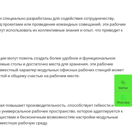
 специально разработаны для содействия сотрудничеству,
ад проектами или проведение командных совещаний, эти рабочие
 использовать их коллективные знания и опыт, что приводит к
ии могут помочь создать более удобное и функциональное
емые столы и достаточно места для хранения, эти рабочие
 совместный характер модульных офисных рабочих станций может
отой и общему счастью на рабочем месте.
WeChat
WhatsApp
я повышает производительность, способствует гибкости и
 универсальное рабочее пространство, которое адаптируется к
уществам и бесконечным возможностям настройки модульные
вместную рабочую среду.