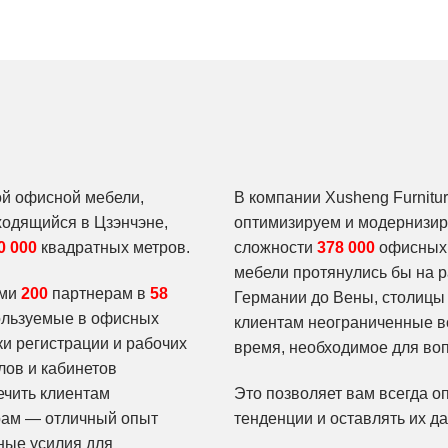
ой офисной мебели,
В компании Xusheng Furnitu
ходящийся в Цзэнчэне,
оптимизируем и модернизир
0 000
квадратных метров.
сложности
378 000
офисных с
мебели протянулись бы на р
ами
200
партнерам в
58
Германии до Вены, столицы
пользуемые в офисных
клиентам неограниченные во
и регистрации и рабочих
время, необходимое для во
лов и кабинетов
ечить клиентам
Это позволяет вам всегда о
рам — отличный опыт
тенденции и оставлять их да
ьные усилия для