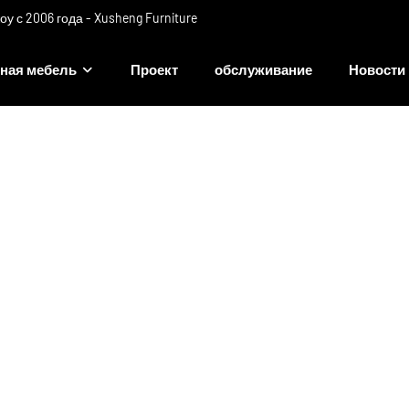
 с 2006 года - Xusheng Furniture
ная мебель
Проект
обслуживание
Новости
Почему выбирают нас
Дом
>
Почему выбирают нас?