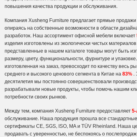
повышения качества продукции и обслуживания.
Компания Xusheng Furniture предлагает прямые продажи 
опираясь на собственные возможности в области дизайн
разработок. Наш ассортимент офисной мебели включает
изделия изготовлены из экологически чистых материалов
представленные в нашем каталоге товары могут быть изг
размеру, цвету, функциональности, фурнитуре и упаковк
изготовленная на заказ, превосходит по качеству весь 
среднего и высокого ценового сегмента в Китае на
83%
.
десятилетия мы постоянно совершенствовали производ
разрабатывали новые продукты, чтобы помочь нашим кл
потребности своих рынков.
Между тем, компания Xusheng Furniture предоставляет
5
обслуживание. Наша продукция прошла все стандартные
сертификаты CE, SGS, ISO, MA и TÜV Rheinland. Наша ц
продавать с уверенностью, не беспокоясь о послепрода