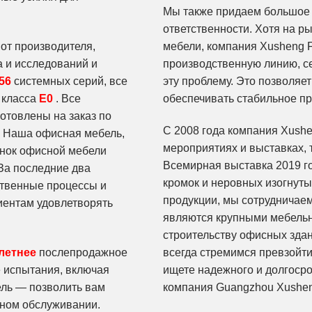
Мы также придаем большое 
ответственности. Хотя на р
от производителя,
мебели, компания Xusheng F
а и исследований и
производственную линию, с
56
системных серий, все
эту проблему. Это позволя
 класса
E0
. Все
обеспечивать стабильное пр
отовлены на заказ по
С 2008 года компания Xushe
е. Наша офисная мебель,
мероприятиях и выставках, 
рынок офисной мебели
Всемирная выставка 2019 г
 За последние два
кромок и неровных изогнуты
ственные процессы и
продукции, мы сотрудничаем
иентам удовлетворять
являются крупными мебельн
строительству офисных здан
-летнее
послепродажное
всегда стремимся превзойти
 испытания, включая
ищете надежного и долгосро
ель — позволить вам
компания Guangzhou Xushen
жном обслуживании.