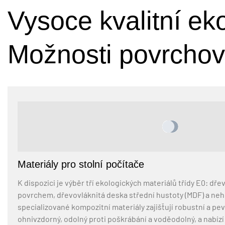
Vysoce kvalitní ek
Možnosti povrchov
Materiály pro stolní počítače
K dispozici je výběr tří ekologických materiálů třídy E0: d
povrchem, dřevovláknitá deska střední hustoty (MDF) a neho
specializované kompozitní materiály zajišťují robustní a pev
ohnivzdorný, odolný proti poškrábání a voděodolný, a nabíz