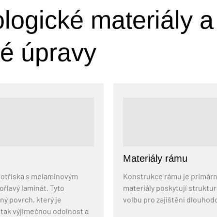
ologické materiály a
é úpravy
Materiály rámu
řevotříska s melaminovým
Konstrukce rámu je primárně
řlavý laminát. Tyto
materiály poskytují strukturá
ný povrch, který je
volbu pro zajištění dlouhod
í tak výjimečnou odolnost a