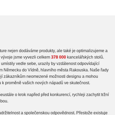
ure nejen dodáváme produkty, ale také je optimalizujeme a
vývoje jsme vyvezli celkem
378 000
kancelářských stolů.
umístily vedle sebe, urazily by vzdálenost odpovídající
ním Německu do Vídně, hlavního města Rakouska. Naše řady
ejí zákazníkům neomezené možnosti designu a mohou
ou k proměně vašich nových nápadů ve skutečnost.
eustále o krok napřed před konkurencí, rychleji zachytit tržní
ebou.
držitelnost a společenskou odpovědnost. Přestože existuje