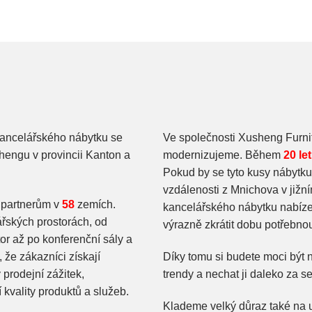
kancelářského nábytku se
Ve společnosti Xusheng Furnit
hengu v provincii Kanton a
modernizujeme. Během
20 let
Pokud by se tyto kusy nábytku 
vzdálenosti z Mnichova v již
partnerům v
58
zemích.
kancelářského nábytku nabíz
řských prostorách, od
výrazně zkrátit dobu potřebn
r až po konferenční sály a
 že zákazníci získají
Díky tomu si budete moci být n
 prodejní zážitek,
trendy a nechat ji daleko za s
kvality produktů a služeb.
Klademe velký důraz také na u