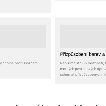
Přizpůsobení barev a 
vy odolné proti skvrnám,
Nabízíme stovky možností, z
matných povrchových úprav,
schémat přizpůsobených fi