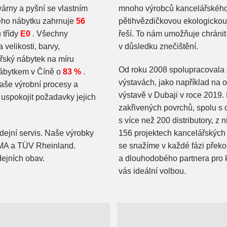
árny a pyšní se vlastním
mnoho výrobců kancelářského
ého nábytku zahrnuje
56
pětihvězdičkovou ekologickou v
 třídy
E0
. Všechny
řeší. To nám umožňuje chránit m
velikosti, barvy,
v důsledku znečištění.
ářský nábytek na míru
Od roku 2008 spolupracovala 
nábytkem v Číně o
83 %
.
výstavách, jako například na 
aše výrobní procesy a
výstavě v Dubaji v roce 2019
uspokojit požadavky jejich
zakřivených povrchů, spolu s
s více než 200 distributory, z 
ejní servis. Naše výrobky
156 projektech kancelářských 
, MA a TÜV Rheinland.
se snažíme v každé fázi přek
ejních obav.
a dlouhodobého partnera pro 
vás ideální volbou.