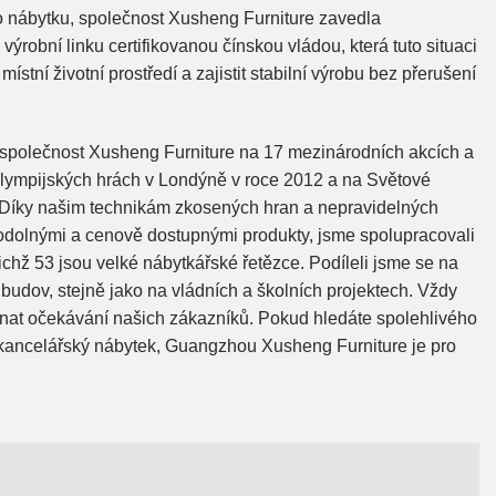
 nábytku, společnost Xusheng Furniture zavedla
ýrobní linku certifikovanou čínskou vládou, která tuto situaci
ístní životní prostředí a zajistit stabilní výrobu bez přerušení
společnost Xusheng Furniture na 17 mezinárodních akcích a
olympijských hrách v Londýně v roce 2012 a na Světové
. Díky našim technikám zkosených hran a nepravidelných
 odolnými a cenově dostupnými produkty, jsme spolupracovali
nichž 53 jsou velké nábytkářské řetězce. Podíleli jsme se na
budov, stejně jako na vládních a školních projektech. Vždy
onat očekávání našich zákazníků. Pokud hledáte spolehlivého
kancelářský nábytek, Guangzhou Xusheng Furniture je pro