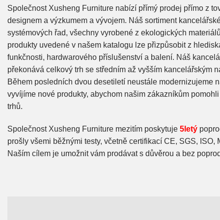
Společnost Xusheng Furniture nabízí přímý prodej přímo z tov
designem a výzkumem a vývojem. Náš sortiment kancelářsk
systémových řad, všechny vyrobené z ekologických materiálů
produkty uvedené v našem katalogu lze přizpůsobit z hlediska 
funkčnosti, hardwarového příslušenství a balení. Náš kancel
překonává celkový trh se středním až vyšším kancelářským 
Během posledních dvou desetiletí neustále modernizujeme n
vyvíjíme nové produkty, abychom našim zákazníkům pomohli 
trhů.
Společnost Xusheng Furniture mezitím poskytuje
5letý
poprod
prošly všemi běžnými testy, včetně certifikací CE, SGS, ISO
Naším cílem je umožnit vám prodávat s důvěrou a bez poprod