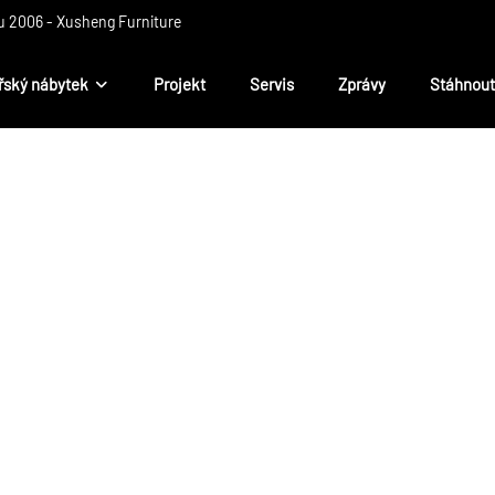
 2006 ​​- Xusheng Furniture
řský nábytek
Projekt
Servis
Zprávy
Stáhnout
Proč si vybrat nás
Domov
>
Proč si vybrat nás