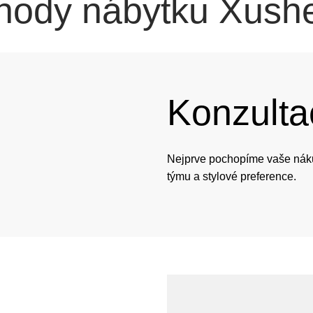
hody nábytku Xush
Konzulta
Nejprve pochopíme vaše nákupn
týmu a stylové preference.