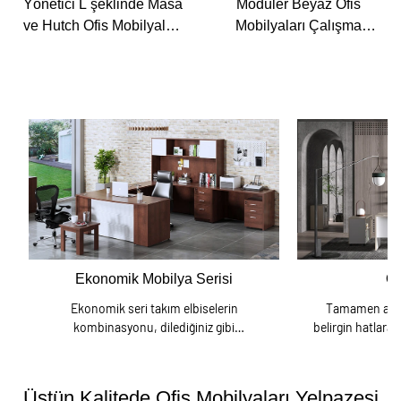
Yönetici L şeklinde Masa
Modüler Beyaz Ofis
ve Hutch Ofis Mobilyaları
Mobilyaları Çalışma
Toptancısı
İstasyonu Metal Çerçeve
Çalışma İstasyonu
Tedarikçisi
konomik Mobilya Serisi
Ofis masası
onomik seri takım elbiselerin
Tamamen ahşaptan yapılmış, 
mbinasyonu, dilediğiniz gibi
belirgin hatlara sahip bir yönetic
yonlarla özgürce eşleştirilebilir.
Üstün Kalitede Ofis Mobilyaları Yelpazesi