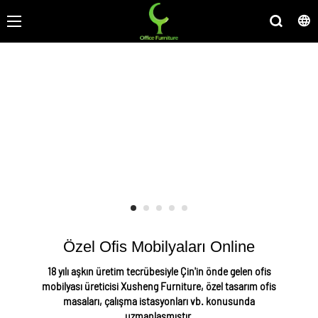
Çinli bir ofis mobilyası
üreticisi, mobilya bayileri
için özel tasarım ofis
mobilyası sistemleri
sağlama konusunda
uzmanlaşmıştır.
Özel Ofis Mobilyaları Online
18 yılı aşkın üretim tecrübesiyle Çin'in önde gelen ofis
mobilyası üreticisi Xusheng Furniture, özel tasarım ofis
masaları, çalışma istasyonları vb. konusunda
uzmanlaşmıştır.