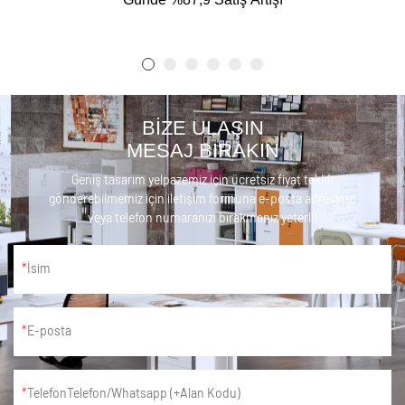
BİZE ULAŞIN
MESAJ BIRAKIN
Geniş tasarım yelpazemiz için ücretsiz fiyat teklifi
gönderebilmemiz için iletişim formuna e-posta adresinizi
veya telefon numaranızı bırakmanız yeterli!
İsim
E-posta
TelefonTelefon/Whatsapp (+Alan Kodu)