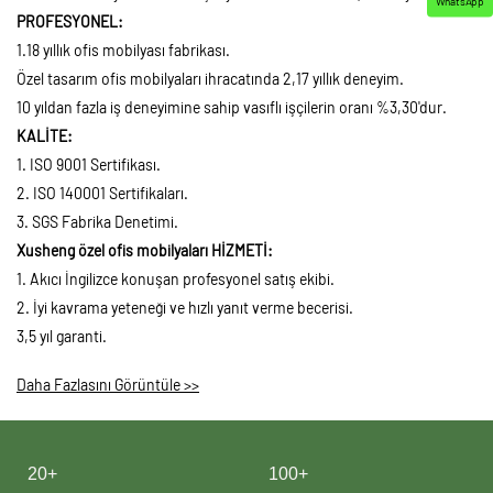
WhatsApp
PROFESYONEL:
1.18 yıllık ofis mobilyası fabrikası.
Özel tasarım ofis mobilyaları ihracatında 2,17 yıllık deneyim.
10 yıldan fazla iş deneyimine sahip vasıflı işçilerin oranı %3,30'dur.
KALİTE:
1. ISO 9001 Sertifikası.
2. ISO 140001 Sertifikaları.
3. SGS Fabrika Denetimi.
Xusheng özel ofis mobilyaları HİZMETİ:
1. Akıcı İngilizce konuşan profesyonel satış ekibi.
2. İyi kavrama yeteneği ve hızlı yanıt verme becerisi.
3,5 yıl garanti.
Daha Fazlasını Görüntüle >>
20+
100+