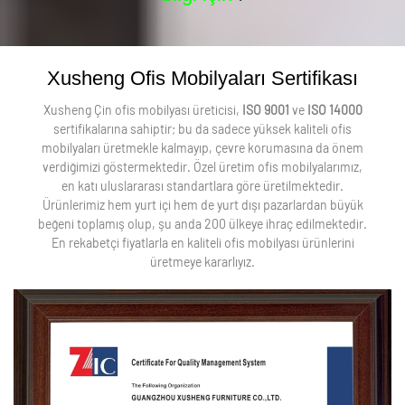
Xusheng Ofis Mobilyaları Sertifikası
Xusheng Çin ofis mobilyası üreticisi,
ISO 9001
ve
ISO 14000
sertifikalarına sahiptir; bu da sadece yüksek kaliteli ofis
mobilyaları üretmekle kalmayıp, çevre korumasına da önem
verdiğimizi göstermektedir. Özel üretim ofis mobilyalarımız,
en katı uluslararası standartlara göre üretilmektedir.
Ürünlerimiz hem yurt içi hem de yurt dışı pazarlardan büyük
beğeni toplamış olup, şu anda 200 ülkeye ihraç edilmektedir.
En rekabetçi fiyatlarla en kaliteli ofis mobilyası ürünlerini
üretmeye kararlıyız.