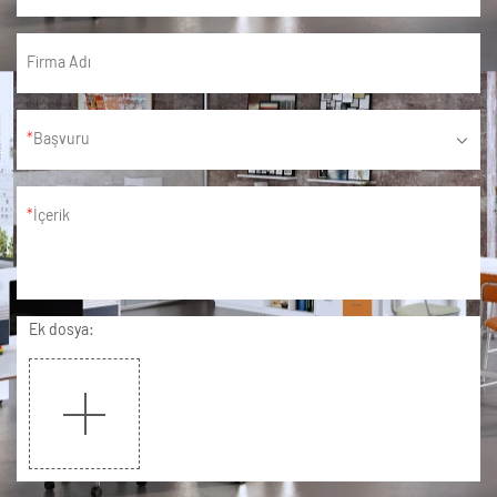
Firma Adı
Başvuru
İçerik
Ek dosya: