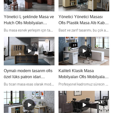
Yönetici L şeklinde Masa ve
Yönetici Yönetici Masası
Hutch Ofis Mobilyaları
Ofis Plastik Masa Altı Kablo
Toptancısı
Yönetimi Ofis Mobilyası
Bu masa esnek yerleşim için tamamen tersine çevrilebilir ve önemli evrakları dosyalamak ve ofis malzemelerini kolayca erişebileceğiniz bir yerde saklamak için bolca alana sahip iki çekmeceli, iki raflı bir dolap içerir. Geniş masaüstü, bilgisayarınız, yazıcınız veya faks makineniz için alan sağlayan geniş bir çalışma yüzeyi sağlar.
Basit ve zarif tasarımı, bu çok amaçlı masanın büyük bir L şeklinde bilgisayar masası, yönetici masası takımı ve ev ofisi için endüstriyel iş mobilyası iş istasyonu olarak kullanılmasını sağlar. Dizüstü bilgisayarınızı, PC'nizi, klavyenizi ve masa aksesuarlarınızı koymak için daha geniş bir alan sunar ve dosya dolabı ofis makinelerini ve tedarikçileri düzenli tutmak için mükemmeldir, odanızı iyi organize eder.
Üreticileri Çin'de
Oymalı modern tasarım ofis
Kaliteli Klasik Masa
özel lüks patron idari
Mobilyaları Ofis Mobilyaları
masasının profesyonel özel
Çin'de Üretilmiştir Üretici |
Bu ticari masa esas olarak modern bir Orta Doğu tarzı ürünü benimser. Masanın tahtası E1 sınıfı melamin parçacık levhadır ve benzersiz oyma stili alıcıların tercihlerine göre özelleştirilebilir.
Profesyonel kadromuz sürecin her aşamasında yardımcı olur. Sorunsuz, kolay bir deneyim sunarız ve sürekli olarak düşük fiyatlar, geniş seçenekler ve benzersiz organizasyonunuz ve alanınızın gereksinimleri için kişiselleştirilmiş uzman tavsiyeleri sunarız.
üretimi
Xusheng