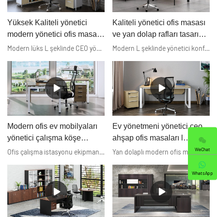
Yüksek Kaliteli yönetici
Kaliteli yönetici ofis masası
modern yönetici ofis masası
ve yan dolap rafları tasarımı
tasarımı Toptan -
Üretici | Xusheng
Modern lüks L şeklinde CEO yönetici yönetici masası ahşap ofis masası ofis mobilyaları için. Ofis mobilyaları modern tasarım dekorasyon çizgilerine sahip cam ofis masası.
Modern L şeklinde yönetici konferans masası piyasada oldukça popüler ofis mobilyasıdır. Lüks yönetici ofis masası
Guangzhou Xusheng
Furniture Co., Ltd.
Modern ofis ev mobilyaları
Ev yönetmeni yönetici ceo
yönetici çalışma köşe
ahşap ofis masaları l
masası yönetici beyaz lüks
şeklinde çalışma masası
WeChat
Ofis çalışma istasyonu ekipmanları masanın altında 3 çekmeceli dikey mobil dosya dolabı. Ayrıca uyumlu sandalye setini de tedarik edebiliriz. Basit tasarım, kolay montaj ve ekonomik maliyetli modern ofis mobilyası yönetmen masası. Masa üstü kalınlığı: 25mm, 43mm, 50mm, vb. Mobil kaideler: İsteğe bağlı Modern ofis ev mobilyası yönetici çalışma köşe masası yönetici beyaz lüks ceo ahşaptan yapılmış ofis masası piyasadaki benzer ürünlerle karşılaştırıldığında, performans, kalite, görünüm vb. açısından eşsiz olağanüstü avantajlara sahiptir ve piyasada iyi bir üne sahiptir. Xusheng geçmiş ürünlerin kusurlarını özetler ve bunları sürekli olarak iyileştirir. Modern ofis ev mobilyası yönetici çalışma köşe masası yönetici beyaz lüks ceo ahşaptan yapılmış ofis masasının özellikleri ihtiyaçlarınıza göre özelleştirilebilir.
Yan dolaplı modern ofis masa mobilyası, 25mm MFC ahşap ofis masa tablası. Düşük fiyatlı avrupa tarzı ofis masaları ve sandalyeleri yönetmen. Özelleştirilmiş ofis masası çelik çerçeve, beyaz ahşap üst. Home director executive ceo ahşap ofis masaları l şeklinde çalışma masası ofis düzenleyicisi 3 çekmeceli kaide olmadan piyasadaki benzer ürünlerle karşılaştırıldığında, performans, kalite, görünüm vb. açısından eşsiz üstün avantajlara sahiptir ve pazarda iyi bir üne sahiptir. Xusheng geçmiş ürünlerin kusurlarını özetler ve bunları sürekli olarak geliştirir. Home director executive ceo ahşap ofis masaları l şeklinde çalışma masası ofis düzenleyicisi 3 çekmeceli kaide olmadan ihtiyaçlarınıza göre özelleştirilebilir.
ceo ahşap ofis masası
ofis düzenleyicisi 3
çekmecesiz kaide
WhatsApp