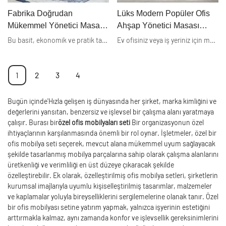
Fabrika Doğrudan
Lüks Modern Popüler Ofis
Mükemmel Yönetici Masası
Ahşap Yönetici Masası
Dikdörtgen Ofis Masası
Üreticisi - Xusheng
Bu basit, ekonomik ve pratik tasarımlı yönetici ofis masası olup, montajı çok kolay ve ekonomik maliyetlidir. Dikdörtgen şeklinde yönetici ofis masası, asma çekmece, sehpa vb. ile montaj imkanı sağlar. 2 mm PVC kenarlı yüksek kaliteli MFC-E1 Sınıfı Masa Üstü Kalınlığı: 25mm Yan panel kalınlığı: 25mm 16mm'lik diğerleri Yönetici masası fiyatı hakkında daha detaylı bilgi için Xusheng Mobilya ile iletişime geçiniz.
Ev ofisiniz veya iş yeriniz için mükemmel ofis mobilya setini bulun. Ofis yönetici masası, piyasadaki benzer ürünlerle karşılaştırıldığında, performans, kalite, görünüm vb. açısından eşsiz üstün avantajlara sahiptir ve piyasada iyi bir üne sahiptir. Xusheng Furniture, geçmiş ürünlerin kusurlarını özetler ve bunları sürekli olarak geliştirir. Yönetici Masasının özellikleri ihtiyaçlarınıza göre özelleştirilebilir.
1.2m
1
2
3
4
Bugün içinde'Hızla gelişen iş dünyasında her şirket, marka kimliğini ve
değerlerini yansıtan, benzersiz ve işlevsel bir çalışma alanı yaratmaya
çalışır. Burası bir
özel ofis mobilyaları seti
Bir organizasyonun özel
ihtiyaçlarının karşılanmasında önemli bir rol oynar. İşletmeler, özel bir
ofis mobilya seti seçerek, mevcut alana mükemmel uyum sağlayacak
şekilde tasarlanmış mobilya parçalarına sahip olarak çalışma alanlarını
üretkenliği ve verimliliği en üst düzeye çıkaracak şekilde
özelleştirebilir. Ek olarak, özelleştirilmiş ofis mobilya setleri, şirketlerin
kurumsal imajlarıyla uyumlu kişiselleştirilmiş tasarımlar, malzemeler
ve kaplamalar yoluyla bireyselliklerini sergilemelerine olanak tanır. Özel
bir ofis mobilyası setine yatırım yapmak, yalnızca işyerinin estetiğini
arttırmakla kalmaz, aynı zamanda konfor ve işlevsellik gereksinimlerini