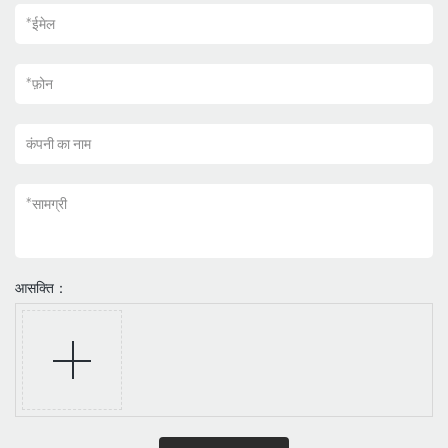
*
ईमेल
*
फ़ोन
कंपनी का नाम
*
सामग्री
आसक्ति：