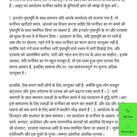
हैं। आइए घर कार्यालय फर्नीचर खरीद के बुनियादी ज्ञान की समझ से शुरू करें।
1. इनडोर पृष्ठभूमि के साथ समन्वय यदि आपके कार्यालय को सजाया गया है, तो
फर्नीचर खरीदते समय, आपको यह विचार करना चाहिए कि फर्नीचर का रंग कमरे की
पृष्ठभूमि के साथ समन्वित किया जा सकता है, और इनडोर पृष्ठभूमि के रंग और प्रकाश
को मुख्य के रूप में लें मिलान दिशा। उदाहरण के लिए, यदि पृष्ठभूमि का रंग भारी है,
आम तौर पर बोलना, गहरे रंगों के साथ फर्नीचर का चयन करना उपयुक्त नहीं है,
क्योंकि गहरे रंगों वाला फर्नीचर भारी पृष्ठभूमि वाले स्थान में भारी दिखाई देगा, और
प्रकाश को अवशोषित करेगा, भारी और गहरा बना देगा घर के अंदर का माहौल। इसके
अलावा, यदि फर्नीचर का रंग बहुत मजबूत है, तो एक थका हुआ दृश्य प्रभाव पैदा
करना आसान है, इसलिए सामान्य तौर पर, एक सामंजस्यपूर्ण रंग चुनना अधिक
उपयुक्त है।
हालांकि, ऐसा बयान सभी लोगों के लिए उपयुक्त नहीं है, क्योंकि कुछ लोग मजबूत
कंट्रास्ट और दृश्य उत्तेजना के प्रभाव को आगे बढ़ाना पसंद करते हैं। 2. फर्श
सामग्री के साथ समन्वय लकड़ी के फर्नीचर कमरे में ठंडे वातावरण में वृद्धि करेंगे।आप
इसे सामंजस्य के लिए लकड़ी के फर्नीचर का चयन कर सकते हैं, और ठंड और कठोर
भावना को कम करने के लिए कमरे में कालीन जोड़ सकते हैं। 3. कार्यालय के आंतरिक
डिजाइन और सजावट के साथ समन्वय। घर कार्यालय के फर्नीचर के आकार, रंग,
WeChat
कार्य, बनावट, हार्डवेयर और अन्य पारस्परिक कारकों को आंतरिक डिजाइन या घर
की सजावट, प्रकाश व्यवस्था आदि के साथ समन्वित किया जा सकता है। सुसंगत
WhatsApp
प्रतिध्वनि और एक दूसरे के पूरक।समग्र आंतरिक अंतरिक्ष प्रभाव।