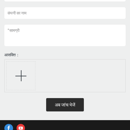
कंपनी का नाम
*
सामग्री
आसक्ति：
अब जांच भेजें