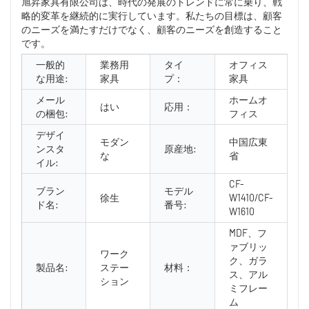
旭昇家具有限公司は、時代の発展のトレンドに常に乗り、戦
略的変革を継続的に実行しています。私たちの目標は、顧客
のニーズを満たすだけでなく、顧客のニーズを創造すること
です。
一般的
業務用
タイ
オフィス
な用途:
家具
プ：
家具
メール
ホームオ
はい
応用：
の梱包:
フィス
デザイ
モダン
中国広東
ンスタ
原産地:
な
省
イル:
CF-
ブラン
モデル
徐生
W1410/CF-
ド名:
番号:
W1610
MDF、フ
ァブリッ
ワーク
ク、ガラ
製品名:
ステー
材料：
ス、アル
ション
ミフレー
ム