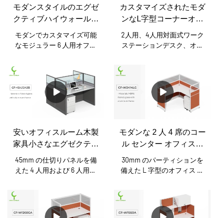
具メーカー。メタルフレー
さらに、当社はさまざまな
モダンスタイルのエグゼ
カスタマイズされたモダ
ムの色：ホワイト、シルバ
要件を満たす新製品の開発
クティブハイウォールオ
ンなL字型コーナーオフ
ー、ブラックなど移動台
に多大な努力を払っていま
フィスキュービクルデザ
ィスワークステーション
座：オプション
す。
モダンでカスタマイズ可能
2人用、4人用対面式ワーク
イン、ガラスパーティシ
デスクモジュラーキュー
なモジュラー 6 人用オフィ
ステーションデスク、オフ
ョン付きシングル2人用
ビクルテーブル家具パー
ス パーティション デスク、
ィス用パーティション家
ワークステーション家具
オフィス ワークステーショ
具。 6 人用の安価な木製オ
ティションメーカー
ン キュービクルを販売しま
フィス ワークステーション
す。高品質のアルミニウム
デスク、5x5、6x6 キュービ
付属品を備えたグリーンの
クル家具をご用意していま
パーティション オフィス デ
す。人間工学に基づいたコ
スク キュービクル。組み立
ンピュータワークステーシ
てが非常に簡単です。移動
ョンデスクは、さまざまな
安いオフィスルーム木製
モダンな 2 人 4 席のコー
可能な収納を備えたオフィ
市場に適しています。アル
家具小さなエグゼクティ
ル センター オフィス木
ス キュービクル ワークステ
ミニウムの厚さ: 1.2mmから
ブキュービクルワークス
製ワークステーション
ーション。 Xusheng プロフ
アルミニウムの色は白、シ
45mm の仕切りパネルを備
30mm のパーティションを
テーションデスク、仕切
デスク プライベート キ
ェッショナル モダン スタイ
ルバー、黒、ダークグレー
えた 4 人用および 6 人用の
備えた L 字型のオフィス ワ
ル エグゼクティブ ハイウォ
などからお選びいただけま
りパネル付き4/6人用サ
ュービクル家具、高いガ
ワークステーション キュー
ークステーション キュービ
ール オフィス キュービクル
す。移動台座：オプション
ビクルのオフィス家具を販
プライヤー
クル。 30mm、60mmのシン
ラスの仕切り付き
デザイン シングル 2 人用ワ
売します。プロフェッショ
プルなオフィスキュービク
ークステーション 家具 ガラ
ナルオフィスワークステー
ルデスクは、非常に人気の