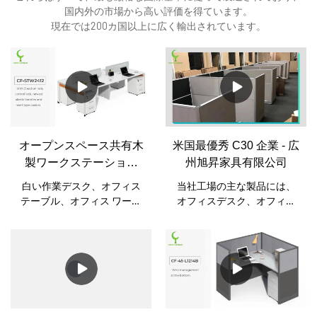
国内外の市場から高い評価を得ています。
現在では200カ国以上に広く輸出されています。
オープンスペース共有木
米国最優秀 C30 企業 - 広
製ワークステーション
州旭昇家具有限公司
小さなデスク オフィス
白い作業デスク、オフィス
当社工場の主な製品には、
家具 机の下の機器 3つの
テーブル、オフィス ワーク
オフィスデスク、オフィス
引き出し 販売中
ステーション キュービク
テーブル、エグゼクティブ
ル、金属ワイヤー管理機能 1
デスク、スタッフデスク、
つ付き。強力なアクリル パ
オフィスワークステーショ
ーティション パネルで 4 つ
ン、コンピューターデス
のスタッフ オフィス デスク
ク、ファイリングキャビネ
に分割します。ワークステ
ット、会議テーブル、ホテ
ーションデスクオフィス家
ル用家具などがあります。