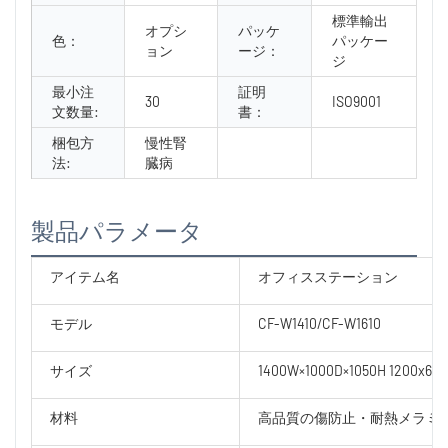
標準輸出
オプシ
パッケ
色：
パッケー
ョン
ージ：
ジ
最小注
証明
30
ISO9001
文数量:
書：
梱包方
慢性腎
法:
臓病
製品パラメータ
アイテム名
オフィスステーション
モデル
CF-W1410/CF-W1610
サイズ
1400W×1000D×1050H 1200x600
材料
高品質の傷防止・耐熱メラミン