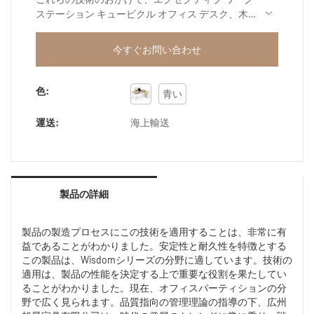
ステーション キュービクル オフィス デスク、木
製オフィス デスク、モダン デスク、オフィス テ
ーブル デザインは、安定した化学的および物理的
今すぐお問い合わせ
特性を維持できます。関連テストに合格し、この
製品はオフィス パーティションの分野に適してい
ることが証明されています。
色:
青い
運送:
海上輸送
製品の詳細
製品の製造プロセスにこの技術を適用することは、非常に有
益であることがわかりました。安定性と耐久性を特徴とする
この製品は、Wisdomシリーズの分野に適しています。技術の
適用は、製品の性能を決定する上で重要な役割を果たしてい
ることがわかりました。現在、オフィスパーティションの分
野で広く見られます。品質指向の管理理論の指導の下、広州