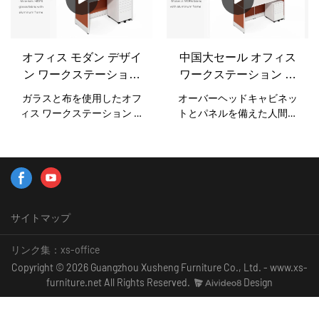
ス パーティション メーカ
ション製造サプライヤー密
あるオフィスワークステー
ー。プロフェッショナル: 12
閉されたオフィスルームの
ション家具です。 2 人用 4
年間のオフィス家具メーカ
木製の小さなキュービクル
席のワークステーション キ
ー。11 年間の輸出経験。
デスク。高品質の付属品が
ュービクルが標準サイズで
オフィス モダン デザイ
中国大セール オフィス
30% の熟練労働者、10 年以
付いており、組み立ても簡
す。間仕切り材質：木材、
ン ワークステーション
ワークステーション キ
上の就業経験。 Xusheng
単です。アルミニウム色: ダ
布、防音材、ガラス等仕切
は、中国から、ガラスの仕
キュービクル 家具 2 4 6
ュービクル デスク キャ
ークグレーキュービクルオ
り板厚：30mm、60mm異な
ガラスと布を使用したオフ
オーバーヘッドキャビネッ
切り付きモダン スタイルの
人用 ワークステーショ
ビネット付き オフィス
フィスパネルの厚さ: 45mm
るオフィスキュービクルの
ィス ワークステーション パ
トとパネルを備えた人間工
エグゼクティブ ハイウォー
パーティションはオプショ
ン デスク
家具メーカー
ーティションは、最も人気
学に基づいたワークステー
ル オフィス キュービクル デ
ンです。プライベートキュ
のあるオフィス ワークステ
ションワークステーション
ザイン シングル 2 人用ワー
ービクルオフィス家具はあ
ーション テーブルの 1 つで
のパーティションの高さは
クステーション 家具をカス
なたの健康を守ります
す。 1 人掛け、2 人掛け、4
1050mmと1650mmで、カス
タマイズします。専門: 12 年
人掛けのモジュラー ワーク
タマイズ可能ですL字型ワー
間のオフィス家具製造。11
ステーション オフィス家
クステーション、T字型ワー
年間の輸出経験。30% の熟
サイトマップ
具。ワークステーションテ
クステーションのオフィス
練労働者、10 年以上の就業
ーブルトップの厚さ: 25mm
家具が利用可能ですモダン
経験。
アルミニウムの厚さ:
なL字型ワークステーション
リンク集：
xs-office
1.2mm、1.5mmなどアルミニ
デスク当社はオフィスワー
Copyright © 2026 Guangzhou Xusheng Furniture Co., Ltd. - www.xs-
ウム色: ホワイトワークステ
クステーション家具を専門
furniture.net All Rights Reserved.
Design
ーションのパーティション
としています。オフィス家
の材質: MDF、布、ガラスな
具のフルシステムを供給し