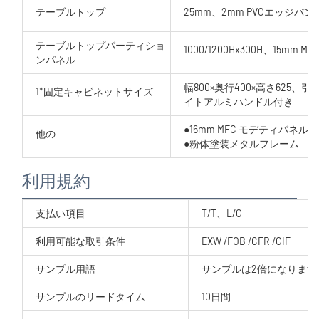
テーブルトップ
25mm、2mm PVCエッジバ
テーブルトップパーティショ
1000/1200Hx300H、15
ンパネル
幅800×奥行400×高さ625
1*固定キャビネットサイズ
イトアルミハンドル付き
●16mm MFC モデティパネル、
他の
●粉体塗装メタルフレーム
利用規約
支払い項目
T/T、L/C
利用可能な取引条件
EXW /FOB /CFR /CIF
サンプル用語
サンプルは2倍になります
サンプルのリードタイム
10日間