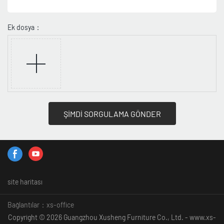
Ek dosya：
ŞİMDİ SORGULAMA GÖNDER
site haritası
Bağlantılar：
xs-office
Copyright © 2026 Guangzhou Xusheng Furniture Co., Ltd. - www.xs-