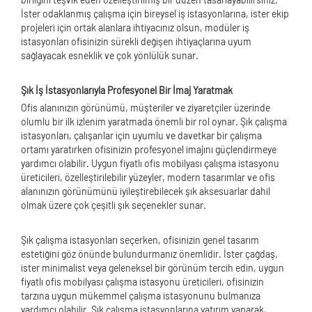
İster odaklanmış çalışma için bireysel iş istasyonlarına, ister ekip
projeleri için ortak alanlara ihtiyacınız olsun, modüler iş
istasyonları ofisinizin sürekli değişen ihtiyaçlarına uyum
sağlayacak esneklik ve çok yönlülük sunar.
Şık İş İstasyonlarıyla Profesyonel Bir İmaj Yaratmak
Ofis alanınızın görünümü, müşteriler ve ziyaretçiler üzerinde
olumlu bir ilk izlenim yaratmada önemli bir rol oynar. Şık çalışma
istasyonları, çalışanlar için uyumlu ve davetkar bir çalışma
ortamı yaratırken ofisinizin profesyonel imajını güçlendirmeye
yardımcı olabilir. Uygun fiyatlı ofis mobilyası çalışma istasyonu
üreticileri, özelleştirilebilir yüzeyler, modern tasarımlar ve ofis
alanınızın görünümünü iyileştirebilecek şık aksesuarlar dahil
olmak üzere çok çeşitli şık seçenekler sunar.
Şık çalışma istasyonları seçerken, ofisinizin genel tasarım
estetiğini göz önünde bulundurmanız önemlidir. İster çağdaş,
ister minimalist veya geleneksel bir görünüm tercih edin, uygun
fiyatlı ofis mobilyası çalışma istasyonu üreticileri, ofisinizin
tarzına uygun mükemmel çalışma istasyonunu bulmanıza
yardımcı olabilir. Şık çalışma istasyonlarına yatırım yaparak,