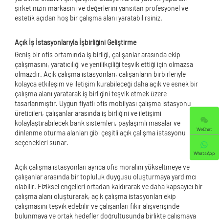
şirketinizin markasını ve değerlerini yansıtan profesyonel ve
estetik açıdan hoş bir çalışma alanı yaratabilirsiniz.
Açık İş İstasyonlarıyla İşbirliğini Geliştirme
Geniş bir ofis ortamında iş birliği, çalışanlar arasında ekip
çalışmasını, yaratıcılığı ve yenilikçiliği teşvik ettiği için olmazsa
olmazdır. Açık çalışma istasyonları, çalışanların birbirleriyle
kolayca etkileşim ve iletişim kurabileceği daha açık ve esnek bir
çalışma alanı yaratarak iş birliğini teşvik etmek üzere
tasarlanmıştır. Uygun fiyatlı ofis mobilyası çalışma istasyonu
üreticileri, çalışanlar arasında iş birliğini ve iletişimi
kolaylaştırabilecek bank sistemleri, paylaşımlı masalar ve
WeChat
dinlenme oturma alanları gibi çeşitli açık çalışma istasyonu
seçenekleri sunar.
WhatsApp
Açık çalışma istasyonları ayrıca ofis moralini yükseltmeye ve
çalışanlar arasında bir topluluk duygusu oluşturmaya yardımcı
olabilir. Fiziksel engelleri ortadan kaldırarak ve daha kapsayıcı bir
çalışma alanı oluşturarak, açık çalışma istasyonları ekip
çalışmasını teşvik edebilir ve çalışanları fikir alışverişinde
bulunmaya ve ortak hedefler doğrultusunda birlikte çalışmaya