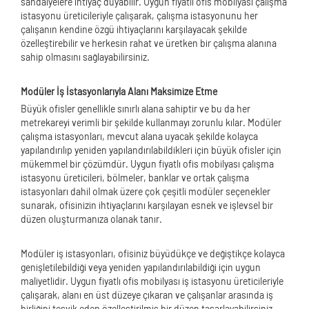
sandalyelere ihtiyaç duyabilir. Uygun fiyatlı ofis mobilyası çalışma
istasyonu üreticileriyle çalışarak, çalışma istasyonunu her
çalışanın kendine özgü ihtiyaçlarını karşılayacak şekilde
özelleştirebilir ve herkesin rahat ve üretken bir çalışma alanına
sahip olmasını sağlayabilirsiniz.
Modüler İş İstasyonlarıyla Alanı Maksimize Etme
Büyük ofisler genellikle sınırlı alana sahiptir ve bu da her
metrekareyi verimli bir şekilde kullanmayı zorunlu kılar. Modüler
çalışma istasyonları, mevcut alana uyacak şekilde kolayca
yapılandırılıp yeniden yapılandırılabildikleri için büyük ofisler için
mükemmel bir çözümdür. Uygun fiyatlı ofis mobilyası çalışma
istasyonu üreticileri, bölmeler, banklar ve ortak çalışma
istasyonları dahil olmak üzere çok çeşitli modüler seçenekler
sunarak, ofisinizin ihtiyaçlarını karşılayan esnek ve işlevsel bir
düzen oluşturmanıza olanak tanır.
Modüler iş istasyonları, ofisiniz büyüdükçe ve değiştikçe kolayca
genişletilebildiği veya yeniden yapılandırılabildiği için uygun
maliyetlidir. Uygun fiyatlı ofis mobilyası iş istasyonu üreticileriyle
çalışarak, alanı en üst düzeye çıkaran ve çalışanlar arasında iş
birliğini teşvik eden özelleştirilmiş bir düzen tasarlayabilirsiniz.