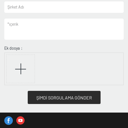
Şirket Adı
*
içerik
Ek dosya：
ŞİMDİ SORGULAMA GÖNDER