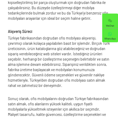
kişiselleştirilmiş bir parça oluşturmak için doğrudan fabrika ile
çalışabilirsiniz. Bu düzeyde özelleştirmeyi diğer mobilya
tedarikçilerinde bulmak zordur ve bu da Türkiye'yi benzersiz ofis
mobilyaları arayanlar için ideal bir seçim haline getirir.
WeChat
Alışveriş Süreci
Türkiye fabrikasından doğrudan ofis mobilyası alışverişi,
WhatsApp
çevrimiçi olarak kolayca yapılabilen basit bir işlemdir. Birçok Türk
üreticisinin, ürün kataloglarına göz atabileceğiniz ve doğrudan
sipariş verebileceğiniz web siteleri vardır. İstediğiniz ürünleri
seçebilir, herhangi bir özelleştirme seçeneğini belirtebilir ve satın
alma işlemine devam edebilirsiniz. Siparişiniz verildikten sonra,
fabrika üretime başlayacak ve mobilyaları konumunuza
gönderecektir. Güvenli ödeme seçenekleri ve güvenilir nakliye
hizmetleriyle, Türkiye'den doğrudan ofis mobilyası satın almak
rahat ve zahmetsiz bir deneyimdir.
Sonuç olarak, ofis mobilyalarını doğrudan Türkiye fabrikasından
satın almak, ofis alanlarını yüksek kaliteli, uygun fiyatlı
mobilyalarla yükseltmek isteyenler için akıllıca bir seçimdir.
Maliyet tasarrufu, kalite güvencesi, özelleştirme seçenekleri ve