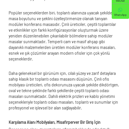
WeChat
Popüler seçeneklerden biri, toplantı alanınıza uyacak şekilde
WhatsApp
masa boyutunu ve şeklini özelleştirmenize olanak tanıyan
modüler konferans masasıdır. Çinli üreticiler, çeşitli toplantılar
ve etkinlikler için farklı konfigürasyonlar oluşturmak üzere
yeniden düzenlenebilen çıkarılabilir bölmelere sahip modüler
masalar sunmaktadır. Temperli cam ve masif ahşap gibi
dayanıklı malzemelerden üretilen modüler konferans masaları,
esnek ve şık çözümler arayan modern ofisler için çok yönlü
seçeneklerdir.
Daha geleneksel bir görünüm için, cilalı yüzey ve zarif detaylara
sahip klasik bir toplantı odası masasını düşünün. Çinli ofis
mobilyası üreticileri, ofis dekorunuza uyacak şekilde dikdörtgen,
oval ve tekne şeklinde farklı şekillerde çeşitli toplantı odası
masaları sunmaktadır. Dahili elektrik prizleri ve kablo yönetimi
seçenekleriyle toplantı odası masaları, toplantı ve sunumlar için
profesyonel ve işlevsel bir alan sağlayabilir.
Karşılama Alanı Mobilyaları, Misafirperver Bir Giriş İçin