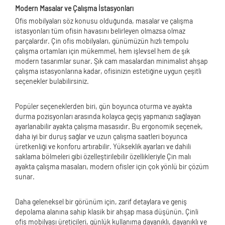
Modern Masalar ve Çalışma İstasyonları
Ofis mobilyaları söz konusu olduğunda, masalar ve çalışma
istasyonları tüm ofisin havasını belirleyen olmazsa olmaz
parçalardır. Çin ofis mobilyaları, günümüzün hızlı tempolu
çalışma ortamları için mükemmel, hem işlevsel hem de şık
modern tasarımlar sunar. Şık cam masalardan minimalist ahşap
çalışma istasyonlarına kadar, ofisinizin estetiğine uygun çeşitli
seçenekler bulabilirsiniz.
Popüler seçeneklerden biri, gün boyunca oturma ve ayakta
durma pozisyonları arasında kolayca geçiş yapmanızı sağlayan
ayarlanabilir ayakta çalışma masasıdır. Bu ergonomik seçenek,
daha iyi bir duruş sağlar ve uzun çalışma saatleri boyunca
üretkenliği ve konforu artırabilir. Yükseklik ayarları ve dahili
saklama bölmeleri gibi özelleştirilebilir özellikleriyle Çin malı
ayakta çalışma masaları, modern ofisler için çok yönlü bir çözüm
sunar.
Daha geleneksel bir görünüm için, zarif detaylara ve geniş
depolama alanına sahip klasik bir ahşap masa düşünün. Çinli
ofis mobilyası üreticileri, günlük kullanıma dayanıklı, dayanıklı ve