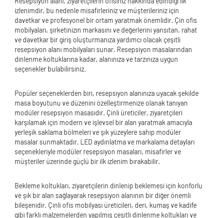
Resepsiyon alanı, ziyaretçilerin ofisiniz hakkında edindiği ilk
izlenimdir, bu nedenle misafirleriniz ve müşterileriniz için
davetkar ve profesyonel bir ortam yaratmak önemlidir. Çin ofis
mobilyaları, şirketinizin markasını ve değerlerini yansıtan, rahat
ve davetkar bir giriş oluşturmanıza yardımcı olacak çeşitli
resepsiyon alanı mobilyaları sunar. Resepsiyon masalarından
dinlenme koltuklarına kadar, alanınıza ve tarzınıza uygun
seçenekler bulabilirsiniz.
Popüler seçeneklerden biri, resepsiyon alanınıza uyacak şekilde
masa boyutunu ve düzenini özelleştirmenize olanak tanıyan
modüler resepsiyon masasıdır. Çinli üreticiler, ziyaretçileri
karşılamak için modern ve işlevsel bir alan yaratmak amacıyla
yerleşik saklama bölmeleri ve şık yüzeylere sahip modüler
masalar sunmaktadır. LED aydınlatma ve markalama detayları
seçenekleriyle modüler resepsiyon masaları, misafirler ve
müşteriler üzerinde güçlü bir ilk izlenim bırakabilir.
Bekleme koltukları, ziyaretçilerin dinlenip beklemesi için konforlu
ve şık bir alan sağlayarak resepsiyon alanının bir diğer önemli
bileşenidir. Çinli ofis mobilyası üreticileri, deri, kumaş ve kadife
gibi farklı malzemelerden yapılmış çeşitli dinlenme koltukları ve