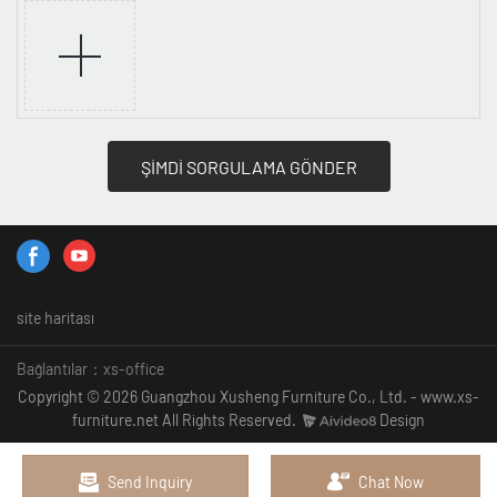
ŞİMDİ SORGULAMA GÖNDER
site haritası
Bağlantılar：
xs-office
Copyright © 2026 Guangzhou Xusheng Furniture Co., Ltd. - www.xs-
furniture.net All Rights Reserved.
Design
Send Inquiry
Chat Now