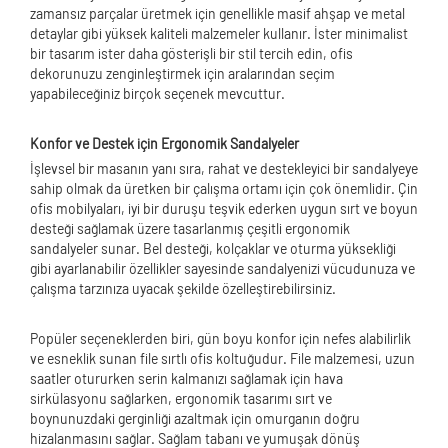
zamansız parçalar üretmek için genellikle masif ahşap ve metal
detaylar gibi yüksek kaliteli malzemeler kullanır. İster minimalist
bir tasarım ister daha gösterişli bir stil tercih edin, ofis
dekorunuzu zenginleştirmek için aralarından seçim
yapabileceğiniz birçok seçenek mevcuttur.
Konfor ve Destek için Ergonomik Sandalyeler
İşlevsel bir masanın yanı sıra, rahat ve destekleyici bir sandalyeye
sahip olmak da üretken bir çalışma ortamı için çok önemlidir. Çin
ofis mobilyaları, iyi bir duruşu teşvik ederken uygun sırt ve boyun
desteği sağlamak üzere tasarlanmış çeşitli ergonomik
sandalyeler sunar. Bel desteği, kolçaklar ve oturma yüksekliği
gibi ayarlanabilir özellikler sayesinde sandalyenizi vücudunuza ve
çalışma tarzınıza uyacak şekilde özelleştirebilirsiniz.
Popüler seçeneklerden biri, gün boyu konfor için nefes alabilirlik
ve esneklik sunan file sırtlı ofis koltuğudur. File malzemesi, uzun
saatler otururken serin kalmanızı sağlamak için hava
sirkülasyonu sağlarken, ergonomik tasarımı sırt ve
boynunuzdaki gerginliği azaltmak için omurganın doğru
hizalanmasını sağlar. Sağlam tabanı ve yumuşak dönüş