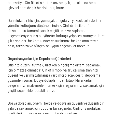
hareketiyle Çin file ofis koltukları, her çalışma alanına hem
işlevsel hem de şık bir dokunuş katar.
Daha lüks bir his için, yumuşak dolgulu ve yüksek sırtlı deri bir
yönetici koltuğunu düşünebilirsiniz. Çinli üreticiler, ofis
dekorunuzu tamamlayacak çeşitli renk ve kaplama
seçenekleriyle geniş bir yönetici koltuğu yelpazesi sunuyor. İster
şık siyah deri bir koltuk ister cesur kırmızı bir kaplama tercih
edin, tarzınıza ve bütçenize uygun seçenekler mevcut.
Organizasyonlar için Depolama Çözümleri
Ofisinizi düzenli tutmak, üretken bir çalışma ortamı sağlamak
için olmazsa olmazdır. Çin ofis mobilyaları, çalışma alanınızı
düzenli ve verimli tutmanıza yardımcı olacak çeşitli depolama
çözümleri sunar. Dosya dolaplarından kitaplıklara kadar
belgelerinizi, malzemelerinizi ve kişisel eşyalarınızı saklamak için
çeşitli seçenekler bulabilirsiniz.
Dosya dolapları, önemli belge ve dosyaları güvenli ve düzenli bir
şekilde saklamak için popüler bir seçimdir. Çinli ofis mobilyası
üreticileri, ihtiyaçlarınıza uygun farklı boyut ve