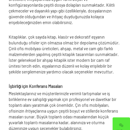
konfigürasyonlarda çeşitli dosya dolapları sunmaktadır. Kilitli
çekmeceler ve dayanıklı yapı gibi özellikleriyle, dosyalarınızın
güvende olduğundan ve ihtiyaç duyduğunuzda kolayca
erişebileceğinizden emin olabilirsiniz.
Kitaplıklar, çok sayıda kitap, klasör ve dekoratif eşyanın
bulunduğu ofisler için olmazsa olmaz bir depolama çözümüdür.
Çinli ofis mobilyası üreticileri, ahşap, metal ve cam gibi farklı
malzemelerden yapılmış çeşitli kitaplık tasarımları sunmaktadır.
İster geleneksel bir ahşap kitaplık ister modern bir cam raf
ünitesi tercih edin, eşyalarınızı düzenli ve kolay erişilebilir bir
şekilde sergilemenize yardımcı olacak seçenekler mevcuttur.
İşbirliği için Konferans Masaları
Meslektaşlarınız ve müşterilerinizle verimli tartışmalar ve iş
birliklerine ev sahipliği yapmak için profesyonel ve davetkar bir
toplantı alanı yaratmak çok önemlidir. Çin ofis mobilyaları,
ofisinizin ihtiyaçlarına uygun çeşitli boyut ve stillerde konferans
masaları sunar. Büyük toplantı odası masalarından küçük
yuvarlak toplantı masalarına kadar, alanınıza ve oturma
düzeninize uygun seçenekler bulabilirsiniz.