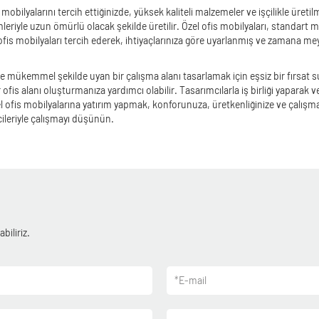
ofis mobilyalarını tercih ettiğinizde, yüksek kaliteli malzemeler ve işçilikle ü
eriyle uzun ömürlü olacak şekilde üretilir. Özel ofis mobilyaları, standart m
zel ofis mobilyaları tercih ederek, ihtiyaçlarınıza göre uyarlanmış ve zamana m
rinize mükemmel şekilde uyan bir çalışma alanı tasarlamak için eşsiz bir fırsa
ir ofis alanı oluşturmanıza yardımcı olabilir. Tasarımcılarla iş birliği yaparak v
 Özel ofis mobilyalarına yatırım yapmak, konforunuza, üretkenliğinize ve çalış
ileriyle çalışmayı düşünün.
biliriz.
*
E-mail