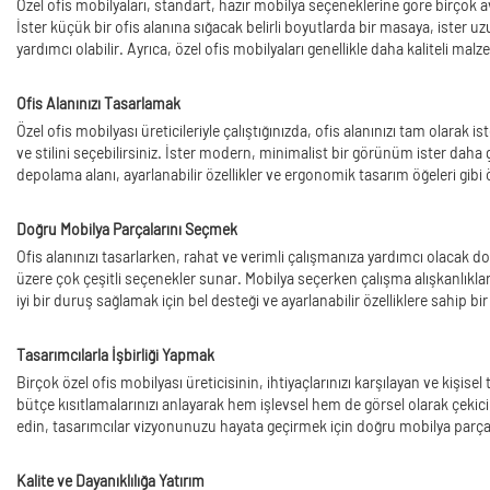
Özel ofis mobilyaları, standart, hazır mobilya seçeneklerine göre birçok a
İster küçük bir ofis alanına sığacak belirli boyutlarda bir masaya, ister
yardımcı olabilir. Ayrıca, özel ofis mobilyaları genellikle daha kaliteli malz
Ofis Alanınızı Tasarlamak
Özel ofis mobilyası üreticileriyle çalıştığınızda, ofis alanınızı tam olara
ve stilini seçebilirsiniz. İster modern, minimalist bir görünüm ister daha g
depolama alanı, ayarlanabilir özellikler ve ergonomik tasarım öğeleri gibi öz
Doğru Mobilya Parçalarını Seçmek
Ofis alanınızı tasarlarken, rahat ve verimli çalışmanıza yardımcı olacak 
üzere çok çeşitli seçenekler sunar. Mobilya seçerken çalışma alışkanlıkla
iyi bir duruş sağlamak için bel desteği ve ayarlanabilir özelliklere sahip b
Tasarımcılarla İşbirliği Yapmak
Birçok özel ofis mobilyası üreticisinin, ihtiyaçlarınızı karşılayan ve kişisel
bütçe kısıtlamalarınızı anlayarak hem işlevsel hem de görsel olarak çekici, 
edin, tasarımcılar vizyonunuzu hayata geçirmek için doğru mobilya parçala
Kalite ve Dayanıklılığa Yatırım