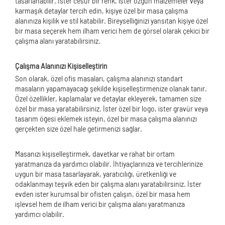
tasarlanabilir. İster cesur bir renk, ister özgün malzemeler veya
karmaşık detaylar tercih edin, kişiye özel bir masa çalışma
alanınıza kişilik ve stil katabilir. Bireyselliğinizi yansıtan kişiye özel
bir masa seçerek hem ilham verici hem de görsel olarak çekici bir
çalışma alanı yaratabilirsiniz.
Çalışma Alanınızı Kişiselleştirin
Son olarak, özel ofis masaları, çalışma alanınızı standart
masaların yapamayacağı şekilde kişiselleştirmenize olanak tanır.
Özel özellikler, kaplamalar ve detaylar ekleyerek, tamamen size
özel bir masa yaratabilirsiniz. İster özel bir logo, ister gravür veya
tasarım öğesi eklemek isteyin, özel bir masa çalışma alanınızı
gerçekten size özel hale getirmenizi sağlar.
Masanızı kişiselleştirmek, davetkar ve rahat bir ortam
yaratmanıza da yardımcı olabilir. İhtiyaçlarınıza ve tercihlerinize
uygun bir masa tasarlayarak, yaratıcılığı, üretkenliği ve
odaklanmayı teşvik eden bir çalışma alanı yaratabilirsiniz. İster
evden ister kurumsal bir ofisten çalışın, özel bir masa hem
işlevsel hem de ilham verici bir çalışma alanı yaratmanıza
yardımcı olabilir.