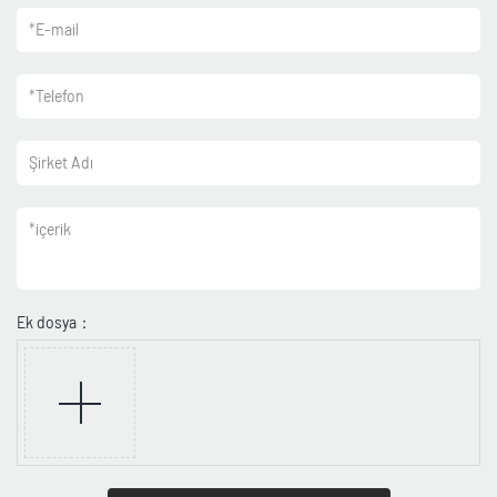
*
E-mail
*
Telefon
Şirket Adı
*
içerik
Ek dosya：