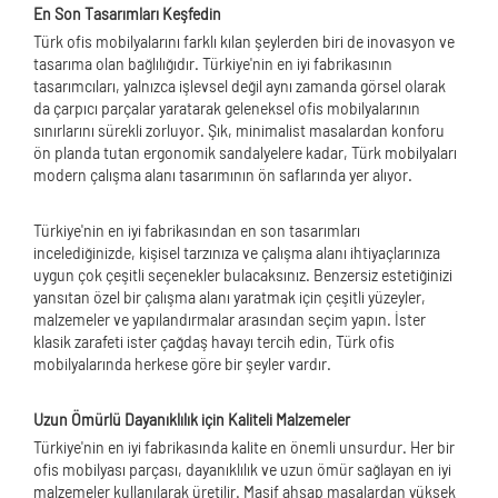
En Son Tasarımları Keşfedin
Türk ofis mobilyalarını farklı kılan şeylerden biri de inovasyon ve
tasarıma olan bağlılığıdır. Türkiye'nin en iyi fabrikasının
tasarımcıları, yalnızca işlevsel değil aynı zamanda görsel olarak
da çarpıcı parçalar yaratarak geleneksel ofis mobilyalarının
sınırlarını sürekli zorluyor. Şık, minimalist masalardan konforu
ön planda tutan ergonomik sandalyelere kadar, Türk mobilyaları
modern çalışma alanı tasarımının ön saflarında yer alıyor.
Türkiye'nin en iyi fabrikasından en son tasarımları
incelediğinizde, kişisel tarzınıza ve çalışma alanı ihtiyaçlarınıza
uygun çok çeşitli seçenekler bulacaksınız. Benzersiz estetiğinizi
yansıtan özel bir çalışma alanı yaratmak için çeşitli yüzeyler,
malzemeler ve yapılandırmalar arasından seçim yapın. İster
klasik zarafeti ister çağdaş havayı tercih edin, Türk ofis
mobilyalarında herkese göre bir şeyler vardır.
Uzun Ömürlü Dayanıklılık için Kaliteli Malzemeler
Türkiye'nin en iyi fabrikasında kalite en önemli unsurdur. Her bir
ofis mobilyası parçası, dayanıklılık ve uzun ömür sağlayan en iyi
malzemeler kullanılarak üretilir. Masif ahşap masalardan yüksek