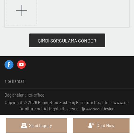
ŞİMDİ SORGULAMA GÖNDER
site haritası
Bağlantılar：
xs-office
Copyright © 2026 Guangzhou Xusheng Furniture Co., Ltd. - www.xs-
furniture.net All Rights Reserved.
Design
Send Inquiry
Chat Now