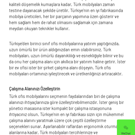
kaliteli döşemelik kumaşlara kadar, Türk mobilyaları zaman
testine dayanacak şekilde üretilir. Türkiye'nin en iyi fabrikasında
mobilya üreticileri, her bir parçanın yapımına özen gösterir ve
hem sağlam hem de rahat olmasını sağlamak için zamana
meydan okuyan teknikler kullanır.
Türkiye'den birinci sınıf ofis mobilyalarına yatırım yaptığınızda,
uzun ömürlü bir ürün aldığınızdan emin olabilirsiniz. Türk
mobilyaları, uzun ömürlü dayanıklılığı ve esnekliğiyle bilinir ve bu
da onu her çalışma alanı için akıllıca bir yatırım haline getirir. İster
bir ev ofisi ister bir şirket çalışma alanı döşeyin, Türk ofis
mobilyaları ortamınızı iyileştirecek ve üretkenliğinizi artıracaktır.
Çalışma Alanınızı Özelleştirin
Türk ofis mobilyalarını seçmenin faydalarından biri de çalışma
alanınızı ihtiyaçlarınıza göre özelleştirebilmenizdir. İster geniş bir
yönetici masasına ister kompakt bir çalışma istasyonuna
ihtiyacınız olsun, Türkiye'nin en iyi fabrikası sizin için mükemmel
çalışma alanını yaratmak üzere çok çeşitli özelleştirme
seçenekleri sunar. Ayarlanabilir raflardan ergonomik oturma
alanlarına kadar, Türk mobilyaları tercihlerinize ve
WeChat