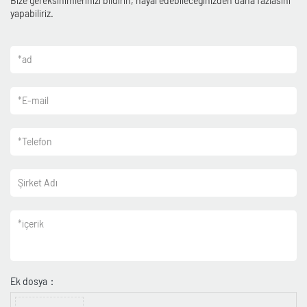
Bize gereksinimlerinizi bildirin, hayal edebileceğinizden daha fazlasını
yapabiliriz.
*
ad
*
E-mail
*
Telefon
Şirket Adı
*
içerik
Ek dosya：