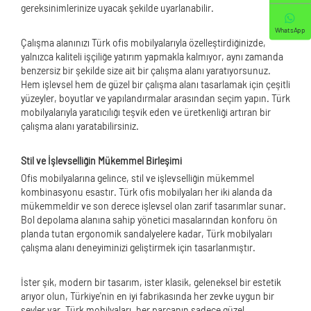
gereksinimlerinize uyacak şekilde uyarlanabilir.
WhatsApp
Çalışma alanınızı Türk ofis mobilyalarıyla özelleştirdiğinizde,
yalnızca kaliteli işçiliğe yatırım yapmakla kalmıyor, aynı zamanda
benzersiz bir şekilde size ait bir çalışma alanı yaratıyorsunuz.
Hem işlevsel hem de güzel bir çalışma alanı tasarlamak için çeşitli
yüzeyler, boyutlar ve yapılandırmalar arasından seçim yapın. Türk
mobilyalarıyla yaratıcılığı teşvik eden ve üretkenliği artıran bir
çalışma alanı yaratabilirsiniz.
Stil ve İşlevselliğin Mükemmel Birleşimi
Ofis mobilyalarına gelince, stil ve işlevselliğin mükemmel
kombinasyonu esastır. Türk ofis mobilyaları her iki alanda da
mükemmeldir ve son derece işlevsel olan zarif tasarımlar sunar.
Bol depolama alanına sahip yönetici masalarından konforu ön
planda tutan ergonomik sandalyelere kadar, Türk mobilyaları
çalışma alanı deneyiminizi geliştirmek için tasarlanmıştır.
İster şık, modern bir tasarım, ister klasik, geleneksel bir estetik
arıyor olun, Türkiye'nin en iyi fabrikasında her zevke uygun bir
şeyler var. Türk mobilyaları, her parçanın sadece güzel