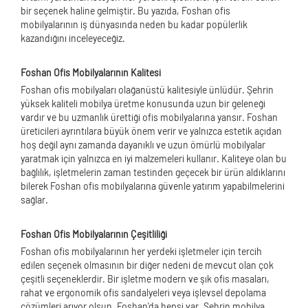
bir seçenek haline gelmiştir. Bu yazıda, Foshan ofis
mobilyalarının iş dünyasında neden bu kadar popülerlik
kazandığını inceleyeceğiz.
Foshan Ofis Mobilyalarının Kalitesi
Foshan ofis mobilyaları olağanüstü kalitesiyle ünlüdür. Şehrin
yüksek kaliteli mobilya üretme konusunda uzun bir geleneği
vardır ve bu uzmanlık ürettiği ofis mobilyalarına yansır. Foshan
üreticileri ayrıntılara büyük önem verir ve yalnızca estetik açıdan
hoş değil aynı zamanda dayanıklı ve uzun ömürlü mobilyalar
yaratmak için yalnızca en iyi malzemeleri kullanır. Kaliteye olan bu
bağlılık, işletmelerin zaman testinden geçecek bir ürün aldıklarını
bilerek Foshan ofis mobilyalarına güvenle yatırım yapabilmelerini
sağlar.
Foshan Ofis Mobilyalarının Çeşitliliği
Foshan ofis mobilyalarının her yerdeki işletmeler için tercih
edilen seçenek olmasının bir diğer nedeni de mevcut olan çok
çeşitli seçeneklerdir. Bir işletme modern ve şık ofis masaları,
rahat ve ergonomik ofis sandalyeleri veya işlevsel depolama
çözümleri arıyor olsun, Foshan'da hepsi var. Şehrin mobilya