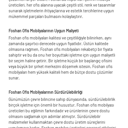
üreticileri, her ofis alanına uyacak çeşitli stil, renk ve tasarımlar
sunarak işletmelerin ihtiyaçlarına ve estetik tercihlerine uygun
mükemmel parçaları bulmasını kolaylaştırır.
Foshan Ofis Mobilyalarının Uygun Maliyeti
Foshan ofis mobilyaları kalitesi ve çeşitliliğiyle bilinirken, aynı
zamanda şaşırtıcı derecede uygun fiyatlıdır. Üstün kalitede
olmasına rağmen, Foshan ofis mobilyaları rekabetçi bir fiyata
sahiptir ve bu da onu her boyuttaki işletme için uygun maliyetli
bir seçim haline getirir. Bir işletme küçük bir başlangıç ​​ofisini
veya büyük bir şirket merkezini döşemek istesin, Foshan ofis
mobilyaları hem yüksek kaliteli hem de bütçe dostu çözümler
sunar.
Foshan Ofis Mobilyalarının Sürdürülebilirliği
Günümüzün çevre bilincine sahip dünyasında, sürdürülebilirlik
birçok işletme için önemli bir husustur. Foshan ofis mobilyası
üreticileri bu eğilimin farkındadır ve ürünlerinin çevre dostu
olmasını sağlamak için adımlar atmıştır. Sürdürülebilir
malzemeler kullanmaktan çevre dostu üretim süreçlerini
uygulamaya kadar, Foshan mobilya üreticileri çevresel etkilerini