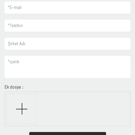
*
E-mail
*
Telefon
Şirket Adı
*
içerik
Ek dosya：