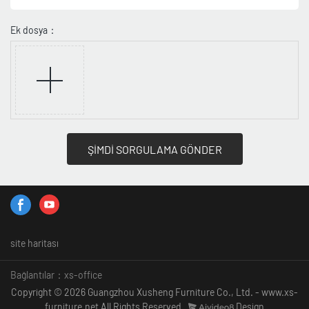
Ek dosya：
ŞİMDİ SORGULAMA GÖNDER
site haritası
Bağlantılar：
xs-office
Copyright © 2026 Guangzhou Xusheng Furniture Co., Ltd. - www.xs-
furniture.net All Rights Reserved.
Design