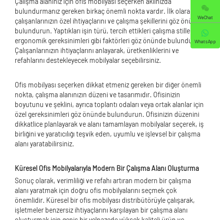
Çalışma alanınız için ofis mobilyası seçerken aklınızda
bulundurmanız gereken birkaç önemli nokta vardır. İlk olarak,
WeChat
çalışanlarınızın özel ihtiyaçlarını ve çalışma şekillerini göz önünde
bulundurun. Yaptıkları işin türü, tercih ettikleri çalışma stilleri ve
ergonomik gereksinimleri gibi faktörleri göz önünde bulundurun.
WhatsApp
Çalışanlarınızın ihtiyaçlarını anlayarak, üretkenliklerini ve
refahlarını destekleyecek mobilyalar seçebilirsiniz.
Ofis mobilyası seçerken dikkat etmeniz gereken bir diğer önemli
nokta, çalışma alanınızın düzeni ve tasarımıdır. Ofisinizin
boyutunu ve şeklini, ayrıca toplantı odaları veya ortak alanlar için
özel gereksinimleri göz önünde bulundurun. Ofisinizin düzenini
dikkatlice planlayarak ve alanı tamamlayan mobilyalar seçerek, iş
birliğini ve yaratıcılığı teşvik eden, uyumlu ve işlevsel bir çalışma
alanı yaratabilirsiniz.
Küresel Ofis Mobilyalarıyla Modern Bir Çalışma Alanı Oluşturma
Sonuç olarak, verimliliği ve refahı artıran modern bir çalışma
alanı yaratmak için doğru ofis mobilyalarını seçmek çok
önemlidir. Küresel bir ofis mobilyası distribütörüyle çalışarak,
işletmeler benzersiz ihtiyaçlarını karşılayan bir çalışma alanı
oluşturmak için geniş bir yelpazede yüksek kaliteli ürün ve