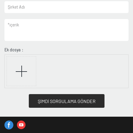
Şirket Adı
*
içerik
Ek dosya：
ŞİMDİ SORGULAMA GÖNDER