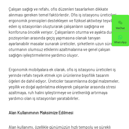
Çalışan sağlığı ve refahı, ofis düzenleri tasarlarken dikkate
alınması gereken temel faktörlerdir. Ofis iş istasyonu üreticileri,
ergonomik prensipleri destekleyen ve fiziksel aktiviteyi teşvik
eden iş istasyonları oluşturarak çalışanların sağlığına ve
WeChat
konforuna öncelik veriyor. Çalışanların oturma ve ayakta durma
pozisyonları arasında geçiş yapmasına olanak tanıyan
WhatsApp
ayarlanabilir masalar sunarak üreticiler, şirketlerin uzun süreli
oturmanın olumsuz etkilerini azaltmalarına ve genel çalışan
sağlığını iyileştirmelerine yardımcı oluyor.
Ergonomik mobilyalara ek olarak, ofis iş istasyonu üreticileri iş
yerinde refahı teşvik etmek için ürünlerine biyofilik tasarım
öğeleri de dahil ediyor. Üreticiler tasarımlarına doğal malzemeler,
yeşillik ve doğal aydınlatma ekleyerek çalışanlar arasında stresi
azaltmaya, ruh halini iyileştirmeye ve üretkenliği artırmaya
yardımcı olan iş istasyonları yaratabilirler.
Alan Kullanımının Maksimize Edilmesi
Alan kullanımı, özellikle günümüzün hızlı tempolu ve sürekli