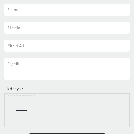
*
E-mail
*
Telefon
Şirket Adı
*
içerik
Ek dosya：