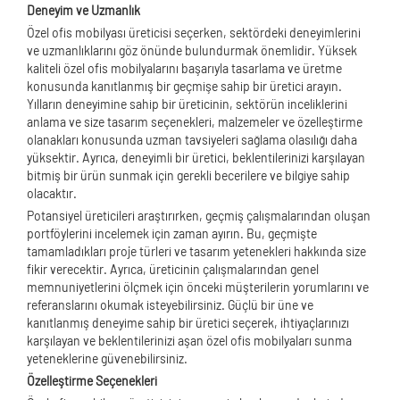
Deneyim ve Uzmanlık
Özel ofis mobilyası üreticisi seçerken, sektördeki deneyimlerini
ve uzmanlıklarını göz önünde bulundurmak önemlidir. Yüksek
kaliteli özel ofis mobilyalarını başarıyla tasarlama ve üretme
konusunda kanıtlanmış bir geçmişe sahip bir üretici arayın.
Yılların deneyimine sahip bir üreticinin, sektörün inceliklerini
anlama ve size tasarım seçenekleri, malzemeler ve özelleştirme
olanakları konusunda uzman tavsiyeleri sağlama olasılığı daha
yüksektir. Ayrıca, deneyimli bir üretici, beklentilerinizi karşılayan
bitmiş bir ürün sunmak için gerekli becerilere ve bilgiye sahip
olacaktır.
Potansiyel üreticileri araştırırken, geçmiş çalışmalarından oluşan
portföylerini incelemek için zaman ayırın. Bu, geçmişte
tamamladıkları proje türleri ve tasarım yetenekleri hakkında size
fikir verecektir. Ayrıca, üreticinin çalışmalarından genel
memnuniyetlerini ölçmek için önceki müşterilerin yorumlarını ve
referanslarını okumak isteyebilirsiniz. Güçlü bir üne ve
kanıtlanmış deneyime sahip bir üretici seçerek, ihtiyaçlarınızı
karşılayan ve beklentilerinizi aşan özel ofis mobilyaları sunma
yeteneklerine güvenebilirsiniz.
Özelleştirme Seçenekleri