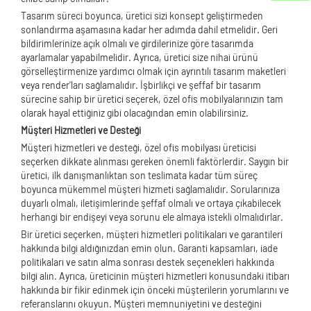
Tasarım süreci boyunca, üretici sizi konsept geliştirmeden
sonlandırma aşamasına kadar her adımda dahil etmelidir. Geri
bildirimlerinize açık olmalı ve girdilerinize göre tasarımda
ayarlamalar yapabilmelidir. Ayrıca, üretici size nihai ürünü
görselleştirmenize yardımcı olmak için ayrıntılı tasarım maketleri
veya render'ları sağlamalıdır. İşbirlikçi ve şeffaf bir tasarım
sürecine sahip bir üretici seçerek, özel ofis mobilyalarınızın tam
olarak hayal ettiğiniz gibi olacağından emin olabilirsiniz.
Müşteri Hizmetleri ve Desteği
Müşteri hizmetleri ve desteği, özel ofis mobilyası üreticisi
seçerken dikkate alınması gereken önemli faktörlerdir. Saygın bir
üretici, ilk danışmanlıktan son teslimata kadar tüm süreç
boyunca mükemmel müşteri hizmeti sağlamalıdır. Sorularınıza
duyarlı olmalı, iletişimlerinde şeffaf olmalı ve ortaya çıkabilecek
herhangi bir endişeyi veya sorunu ele almaya istekli olmalıdırlar.
Bir üretici seçerken, müşteri hizmetleri politikaları ve garantileri
hakkında bilgi aldığınızdan emin olun. Garanti kapsamları, iade
politikaları ve satın alma sonrası destek seçenekleri hakkında
bilgi alın. Ayrıca, üreticinin müşteri hizmetleri konusundaki itibarı
hakkında bir fikir edinmek için önceki müşterilerin yorumlarını ve
referanslarını okuyun. Müşteri memnuniyetini ve desteğini