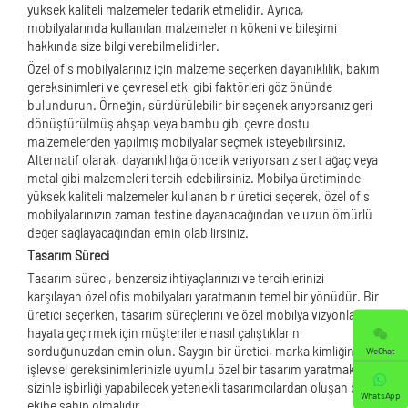
yüksek kaliteli malzemeler tedarik etmelidir. Ayrıca,
mobilyalarında kullanılan malzemelerin kökeni ve bileşimi
hakkında size bilgi verebilmelidirler.
Özel ofis mobilyalarınız için malzeme seçerken dayanıklılık, bakım
gereksinimleri ve çevresel etki gibi faktörleri göz önünde
bulundurun. Örneğin, sürdürülebilir bir seçenek arıyorsanız geri
dönüştürülmüş ahşap veya bambu gibi çevre dostu
malzemelerden yapılmış mobilyalar seçmek isteyebilirsiniz.
Alternatif olarak, dayanıklılığa öncelik veriyorsanız sert ağaç veya
metal gibi malzemeleri tercih edebilirsiniz. Mobilya üretiminde
yüksek kaliteli malzemeler kullanan bir üretici seçerek, özel ofis
mobilyalarınızın zaman testine dayanacağından ve uzun ömürlü
değer sağlayacağından emin olabilirsiniz.
Tasarım Süreci
Tasarım süreci, benzersiz ihtiyaçlarınızı ve tercihlerinizi
karşılayan özel ofis mobilyaları yaratmanın temel bir yönüdür. Bir
üretici seçerken, tasarım süreçlerini ve özel mobilya vizyonlarını
hayata geçirmek için müşterilerle nasıl çalıştıklarını
sorduğunuzdan emin olun. Saygın bir üretici, marka kimliğiniz ve
WeChat
işlevsel gereksinimlerinizle uyumlu özel bir tasarım yaratmak için
sizinle işbirliği yapabilecek yetenekli tasarımcılardan oluşan bir
WhatsApp
ekibe sahip olmalıdır.