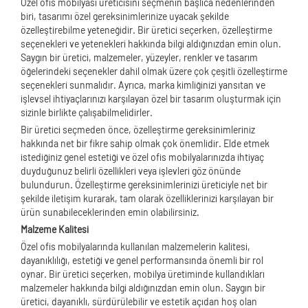
Özel ofis mobilyası üreticisini seçmenin başlıca nedenlerinden
biri, tasarımı özel gereksinimlerinize uyacak şekilde
özelleştirebilme yeteneğidir. Bir üretici seçerken, özelleştirme
seçenekleri ve yetenekleri hakkında bilgi aldığınızdan emin olun.
Saygın bir üretici, malzemeler, yüzeyler, renkler ve tasarım
öğelerindeki seçenekler dahil olmak üzere çok çeşitli özelleştirme
seçenekleri sunmalıdır. Ayrıca, marka kimliğinizi yansıtan ve
işlevsel ihtiyaçlarınızı karşılayan özel bir tasarım oluşturmak için
sizinle birlikte çalışabilmelidirler.
Bir üretici seçmeden önce, özelleştirme gereksinimleriniz
hakkında net bir fikre sahip olmak çok önemlidir. Elde etmek
istediğiniz genel estetiği ve özel ofis mobilyalarınızda ihtiyaç
duyduğunuz belirli özellikleri veya işlevleri göz önünde
bulundurun. Özelleştirme gereksinimlerinizi üreticiyle net bir
şekilde iletişim kurarak, tam olarak özelliklerinizi karşılayan bir
ürün sunabileceklerinden emin olabilirsiniz.
Malzeme Kalitesi
Özel ofis mobilyalarında kullanılan malzemelerin kalitesi,
dayanıklılığı, estetiği ve genel performansında önemli bir rol
oynar. Bir üretici seçerken, mobilya üretiminde kullandıkları
malzemeler hakkında bilgi aldığınızdan emin olun. Saygın bir
üretici, dayanıklı, sürdürülebilir ve estetik açıdan hoş olan