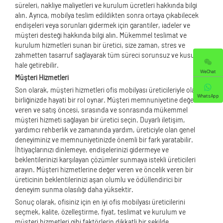
süreleri, nakliye maliyetleri ve kurulum ücretleri hakkında bilgi
alın. Ayrıca, mobilya teslim edildikten sonra ortaya çıkabilecek
endişeleri veya sorunları gidermek için garantiler, iadeler ve
müşteri desteği hakkında bilgi alın. Mükemmel teslimat ve
kurulum hizmetleri sunan bir üretici, size zaman, stres ve
zahmetten tasarruf sağlayarak tüm süreci sorunsuz ve kusursuz
hale getirebilir.
WeChat
Müşteri Hizmetleri
Son olarak, müşteri hizmetleri ofis mobilyası üreticileriyle olan iş
WhatsApp
birliğinizde hayati bir rol oynar. Müşteri memnuniyetine değer
veren ve satış öncesi, sırasında ve sonrasında mükemmel
müşteri hizmeti sağlayan bir üretici seçin. Duyarlı iletişim,
yardımcı rehberlik ve zamanında yardım, üreticiyle olan genel
deneyiminiz ve memnuniyetinizde önemli bir fark yaratabilir.
İhtiyaçlarınızı dinlemeye, endişelerinizi gidermeye ve
beklentilerinizi karşılayan çözümler sunmaya istekli üreticileri
arayın. Müşteri hizmetlerine değer veren ve öncelik veren bir
üreticinin beklentilerinizi aşan olumlu ve ödüllendirici bir
deneyim sunma olasılığı daha yüksektir.
Sonuç olarak, ofisiniz için en iyi ofis mobilyası üreticilerini
seçmek, kalite, özelleştirme, fiyat, teslimat ve kurulum ve
müşteri hizmetleri gibi faktörlerin dikkatli bir şekilde