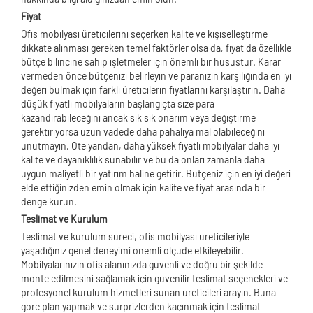
Fiyat
Ofis mobilyası üreticilerini seçerken kalite ve kişiselleştirme
dikkate alınması gereken temel faktörler olsa da, fiyat da özellikle
bütçe bilincine sahip işletmeler için önemli bir husustur. Karar
vermeden önce bütçenizi belirleyin ve paranızın karşılığında en iyi
değeri bulmak için farklı üreticilerin fiyatlarını karşılaştırın. Daha
düşük fiyatlı mobilyaların başlangıçta size para
kazandırabileceğini ancak sık sık onarım veya değiştirme
gerektiriyorsa uzun vadede daha pahalıya mal olabileceğini
unutmayın. Öte yandan, daha yüksek fiyatlı mobilyalar daha iyi
kalite ve dayanıklılık sunabilir ve bu da onları zamanla daha
uygun maliyetli bir yatırım haline getirir. Bütçeniz için en iyi değeri
elde ettiğinizden emin olmak için kalite ve fiyat arasında bir
denge kurun.
Teslimat ve Kurulum
Teslimat ve kurulum süreci, ofis mobilyası üreticileriyle
yaşadığınız genel deneyimi önemli ölçüde etkileyebilir.
Mobilyalarınızın ofis alanınızda güvenli ve doğru bir şekilde
monte edilmesini sağlamak için güvenilir teslimat seçenekleri ve
profesyonel kurulum hizmetleri sunan üreticileri arayın. Buna
göre plan yapmak ve sürprizlerden kaçınmak için teslimat