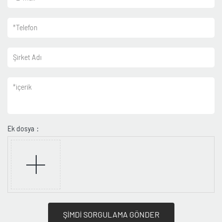
*
Telefon
Şirket Adı
*
içerik
Ek dosya：
ŞİMDİ SORGULAMA GÖNDER