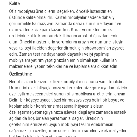
Kalite
Ofis mobilyası üreticilerini seçerken, öncelik listenizin en
üstünde kalite olmalıdır. Kaliteli mobilyalar sadece daha iyi
görünmekle kalmaz, aynı zamanda daha uzun süre dayanır ve
uzun vadede size para kazandırır. Karar vermeden önce,
üreticinin kalite konusundaki itibarını araştırdığınızdan emin
olun. Önceki müşterilerin yorumlarını arayın ve numune isteyin
veya kaliteyi ilk elden değerlendirmek için showroom'ları ziyaret
edin. Zaman testine dayanacak dayanıklı ve iyi yapılmış
mobilyalara yatırım yaptığınızdan emin olmak için kullanılan
malzemelere, yapım tekniklerine ve kaplamalara dikkat edin.
Özelleştirme
Her ofis alanı benzersizdir ve mobilyalarınız bunu yansıtmalıdır.
Ürünlerini özel ihtiyaçlarınıza ve tercihlerinize göre uyarlamak için
özelleştirme seçenekleri sunan ofis mobilyası üreticilerini arayın.
Belirli bir köşeye uyacak özel bir masaya veya belirli bir boyut ve
kaplamada bir konferans masasına ihtiyacınız olsun,
özelleştirme yeteneği yalnızca işlevsel değil aynı zamanda estetik
açıdan da hoş bir alan yaratmanızı sağlar. Üreticinin
gereksinimlerinize en uygun mobilyayı teslim edebilmesini
sağlamak için özelleştirme süreci, teslim süreleri ve ek maliyetler
hakkında bilgi aldığınızdan emin olun.