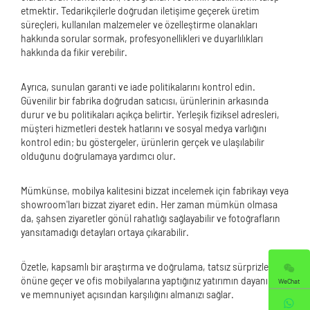
etmektir. Tedarikçilerle doğrudan iletişime geçerek üretim
süreçleri, kullanılan malzemeler ve özelleştirme olanakları
hakkında sorular sormak, profesyonellikleri ve duyarlılıkları
hakkında da fikir verebilir.
Ayrıca, sunulan garanti ve iade politikalarını kontrol edin.
Güvenilir bir fabrika doğrudan satıcısı, ürünlerinin arkasında
durur ve bu politikaları açıkça belirtir. Yerleşik fiziksel adresleri,
müşteri hizmetleri destek hatlarını ve sosyal medya varlığını
kontrol edin; bu göstergeler, ürünlerin gerçek ve ulaşılabilir
olduğunu doğrulamaya yardımcı olur.
Mümkünse, mobilya kalitesini bizzat incelemek için fabrikayı veya
showroom'ları bizzat ziyaret edin. Her zaman mümkün olmasa
da, şahsen ziyaretler gönül rahatlığı sağlayabilir ve fotoğrafların
yansıtamadığı detayları ortaya çıkarabilir.
Özetle, kapsamlı bir araştırma ve doğrulama, tatsız sürprizlerin
önüne geçer ve ofis mobilyalarına yaptığınız yatırımın dayanıklılık
WeChat
ve memnuniyet açısından karşılığını almanızı sağlar.