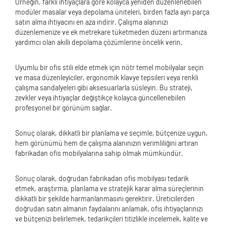
Örneğin, farklı ihtiyaçlara göre kolayca yeniden düzenlenebilen
modüler masalar veya depolama üniteleri, birden fazla ayrı parça
satın alma ihtiyacını en aza indirir. Çalışma alanınızı
düzenlemenize ve ek metrekare tüketmeden düzeni artırmanıza
yardımcı olan akıllı depolama çözümlerine öncelik verin.
Uyumlu bir ofis stili elde etmek için nötr temel mobilyalar seçin
ve masa düzenleyiciler, ergonomik klavye tepsileri veya renkli
çalışma sandalyeleri gibi aksesuarlarla süsleyin. Bu strateji,
zevkler veya ihtiyaçlar değiştikçe kolayca güncellenebilen
profesyonel bir görünüm sağlar.
Sonuç olarak, dikkatli bir planlama ve seçimle, bütçenize uygun,
hem görünümü hem de çalışma alanınızın verimliliğini artıran
fabrikadan ofis mobilyalarına sahip olmak mümkündür.
Sonuç olarak, doğrudan fabrikadan ofis mobilyası tedarik
etmek, araştırma, planlama ve stratejik karar alma süreçlerinin
dikkatli bir şekilde harmanlanmasını gerektirir. Üreticilerden
doğrudan satın almanın faydalarını anlamak, ofis ihtiyaçlarınızı
ve bütçenizi belirlemek, tedarikçileri titizlikle incelemek, kalite ve