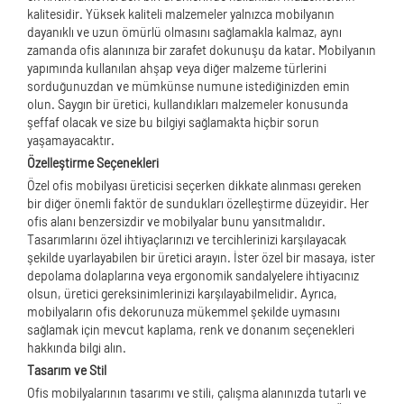
kalitesidir. Yüksek kaliteli malzemeler yalnızca mobilyanın
dayanıklı ve uzun ömürlü olmasını sağlamakla kalmaz, aynı
zamanda ofis alanınıza bir zarafet dokunuşu da katar. Mobilyanın
yapımında kullanılan ahşap veya diğer malzeme türlerini
sorduğunuzdan ve mümkünse numune istediğinizden emin
olun. Saygın bir üretici, kullandıkları malzemeler konusunda
şeffaf olacak ve size bu bilgiyi sağlamakta hiçbir sorun
yaşamayacaktır.
Özelleştirme Seçenekleri
Özel ofis mobilyası üreticisi seçerken dikkate alınması gereken
bir diğer önemli faktör de sundukları özelleştirme düzeyidir. Her
ofis alanı benzersizdir ve mobilyalar bunu yansıtmalıdır.
Tasarımlarını özel ihtiyaçlarınızı ve tercihlerinizi karşılayacak
şekilde uyarlayabilen bir üretici arayın. İster özel bir masaya, ister
depolama dolaplarına veya ergonomik sandalyelere ihtiyacınız
olsun, üretici gereksinimlerinizi karşılayabilmelidir. Ayrıca,
mobilyaların ofis dekorunuza mükemmel şekilde uymasını
sağlamak için mevcut kaplama, renk ve donanım seçenekleri
hakkında bilgi alın.
Tasarım ve Stil
Ofis mobilyalarının tasarımı ve stili, çalışma alanınızda tutarlı ve