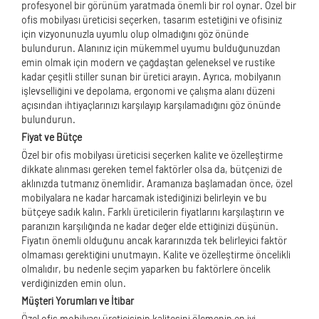
profesyonel bir görünüm yaratmada önemli bir rol oynar. Özel bir
ofis mobilyası üreticisi seçerken, tasarım estetiğini ve ofisiniz
için vizyonunuzla uyumlu olup olmadığını göz önünde
bulundurun. Alanınız için mükemmel uyumu bulduğunuzdan
emin olmak için modern ve çağdaştan geleneksel ve rustike
kadar çeşitli stiller sunan bir üretici arayın. Ayrıca, mobilyanın
işlevselliğini ve depolama, ergonomi ve çalışma alanı düzeni
açısından ihtiyaçlarınızı karşılayıp karşılamadığını göz önünde
bulundurun.
Fiyat ve Bütçe
Özel bir ofis mobilyası üreticisi seçerken kalite ve özelleştirme
dikkate alınması gereken temel faktörler olsa da, bütçenizi de
aklınızda tutmanız önemlidir. Aramanıza başlamadan önce, özel
mobilyalara ne kadar harcamak istediğinizi belirleyin ve bu
bütçeye sadık kalın. Farklı üreticilerin fiyatlarını karşılaştırın ve
paranızın karşılığında ne kadar değer elde ettiğinizi düşünün.
Fiyatın önemli olduğunu ancak kararınızda tek belirleyici faktör
olmaması gerektiğini unutmayın. Kalite ve özelleştirme öncelikli
olmalıdır, bu nedenle seçim yaparken bu faktörlere öncelik
verdiğinizden emin olun.
Müşteri Yorumları ve İtibar
Özel ofis mobilyası üreticisinin kalitesini ölçmenin en iyi