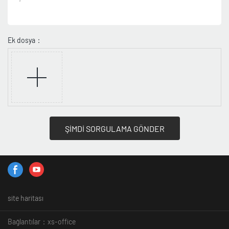
Ek dosya：
ŞİMDİ SORGULAMA GÖNDER
site haritası
Bağlantılar：
xs-office