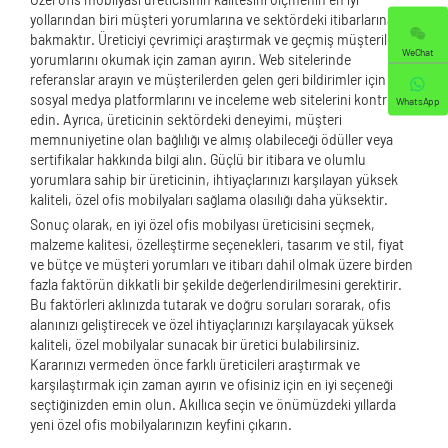
yollarından biri müşteri yorumlarına ve sektördeki itibarlarına
bakmaktır. Üreticiyi çevrimiçi araştırmak ve geçmiş müşterilerin
WeChat
yorumlarını okumak için zaman ayırın. Web sitelerinde
referanslar arayın ve müşterilerden gelen geri bildirimler için
sosyal medya platformlarını ve inceleme web sitelerini kontrol
WhatsApp
edin. Ayrıca, üreticinin sektördeki deneyimi, müşteri
memnuniyetine olan bağlılığı ve almış olabileceği ödüller veya
sertifikalar hakkında bilgi alın. Güçlü bir itibara ve olumlu
yorumlara sahip bir üreticinin, ihtiyaçlarınızı karşılayan yüksek
kaliteli, özel ofis mobilyaları sağlama olasılığı daha yüksektir.
Sonuç olarak, en iyi özel ofis mobilyası üreticisini seçmek,
malzeme kalitesi, özelleştirme seçenekleri, tasarım ve stil, fiyat
ve bütçe ve müşteri yorumları ve itibarı dahil olmak üzere birden
fazla faktörün dikkatli bir şekilde değerlendirilmesini gerektirir.
Bu faktörleri aklınızda tutarak ve doğru soruları sorarak, ofis
alanınızı geliştirecek ve özel ihtiyaçlarınızı karşılayacak yüksek
kaliteli, özel mobilyalar sunacak bir üretici bulabilirsiniz.
Kararınızı vermeden önce farklı üreticileri araştırmak ve
karşılaştırmak için zaman ayırın ve ofisiniz için en iyi seçeneği
seçtiğinizden emin olun. Akıllıca seçin ve önümüzdeki yıllarda
yeni özel ofis mobilyalarınızın keyfini çıkarın.