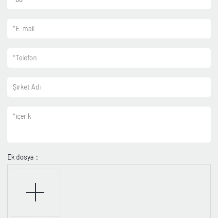
*
E-mail
*
Telefon
Şirket Adı
*
içerik
Ek dosya：