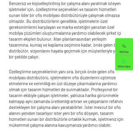
Benzersiz ve kişiselleştirilmiş bir çalışma alanı yaratmak isteyen
işletmeler için, özelleştirme seçenekleri ve tasarım hizmetleri
sunan lider bir ofis mobilyası distribütörüyle çalışmak olmazsa
olmazdır. Bu distribütörlerin genellikle, işletmelerin özel
gereksinimlerini karşılayan ve marka estetiğini yansıtan özel
mobilya çözümleri oluşturmalarına yardımcı olabilecek şirket içi
tasarım ekipleri bulunur. Alan planlamasından yerleşim
tasarımına, kumaş ve kaplama seçimine kadar, önde gelen bir
distribütör, vizyonlarını hayata geçirmek için müşterileriyle yakın
WeChat
bir şekilde çalışır.
WhatsApp
Özelleştirme seçeneklerinin yanı sıra, birçok önde gelen ofis
mobilyası distribütörü, işletmelerin ofis düzenlerini optimize
etmelerine ve verimliliği en üst düzeye çıkarmalarına yardımcı
olmak için tasarım hizmetleri de sunmaktadır. Profesyonel bir
tasarım ekibiyle çalışan işletmeler, yalnızca harika görünmekle
kalmayıp aynı zamanda üretkenliği artıran ve çalışanların refahını
destekleyen bir çalışma alanı yaratabilirler. İster mevcut bir ofis
alanını yeniden tasarlıyor ister yeni bir ofis döşeyin, tasarım
hizmetleri sunan bir distribütörle ortaklık kurmak, işletmeniz için
mükemmel çalışma alanına kavuşmanıza yardımcı olabilir.