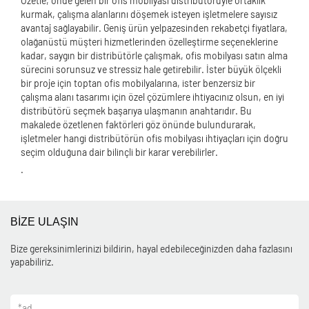
Özetle, önde gelen bir ofis mobilyası distribütörüyle ortaklık
kurmak, çalışma alanlarını döşemek isteyen işletmelere sayısız
avantaj sağlayabilir. Geniş ürün yelpazesinden rekabetçi fiyatlara,
olağanüstü müşteri hizmetlerinden özelleştirme seçeneklerine
kadar, saygın bir distribütörle çalışmak, ofis mobilyası satın alma
sürecini sorunsuz ve stressiz hale getirebilir. İster büyük ölçekli
bir proje için toptan ofis mobilyalarına, ister benzersiz bir
çalışma alanı tasarımı için özel çözümlere ihtiyacınız olsun, en iyi
distribütörü seçmek başarıya ulaşmanın anahtarıdır. Bu
makalede özetlenen faktörleri göz önünde bulundurarak,
işletmeler hangi distribütörün ofis mobilyası ihtiyaçları için doğru
seçim olduğuna dair bilinçli bir karar verebilirler.
.
BİZE ULAŞIN
Bize gereksinimlerinizi bildirin, hayal edebileceğinizden daha fazlasını
yapabiliriz.
*
ad