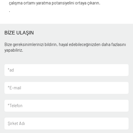
çalışma ortamı yaratma potansiyelini ortaya çıkarın.
.
BİZE ULAŞIN
Bize gereksinimlerinizi bildirin, hayal edebileceğinizden daha fazlasını
yapabiliriz.
*
ad
*
E-mail
*
Telefon
Şirket Adı