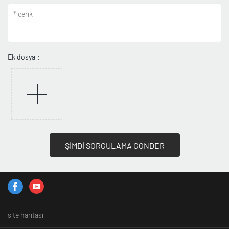
*
içerik
Ek dosya：
ŞİMDİ SORGULAMA GÖNDER
site haritası