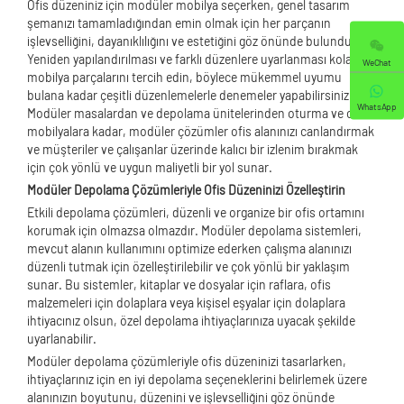
Ofis düzeniniz için modüler mobilya seçerken, genel tasarım
şemanızı tamamladığından emin olmak için her parçanın
işlevselliğini, dayanıklılığını ve estetiğini göz önünde bulundurun.
Yeniden yapılandırılması ve farklı düzenlere uyarlanması kolay
WeChat
mobilya parçalarını tercih edin, böylece mükemmel uyumu
bulana kadar çeşitli düzenlemelerle denemeler yapabilirsiniz.
WhatsApp
Modüler masalardan ve depolama ünitelerinden oturma ve ortak
mobilyalara kadar, modüler çözümler ofis alanınızı canlandırmak
ve müşteriler ve çalışanlar üzerinde kalıcı bir izlenim bırakmak
için çok yönlü ve uygun maliyetli bir yol sunar.
Modüler Depolama Çözümleriyle Ofis Düzeninizi Özelleştirin
Etkili depolama çözümleri, düzenli ve organize bir ofis ortamını
korumak için olmazsa olmazdır. Modüler depolama sistemleri,
mevcut alanın kullanımını optimize ederken çalışma alanınızı
düzenli tutmak için özelleştirilebilir ve çok yönlü bir yaklaşım
sunar. Bu sistemler, kitaplar ve dosyalar için raflara, ofis
malzemeleri için dolaplara veya kişisel eşyalar için dolaplara
ihtiyacınız olsun, özel depolama ihtiyaçlarınıza uyacak şekilde
uyarlanabilir.
Modüler depolama çözümleriyle ofis düzeninizi tasarlarken,
ihtiyaçlarınız için en iyi depolama seçeneklerini belirlemek üzere
alanınızın boyutunu, düzenini ve işlevselliğini göz önünde