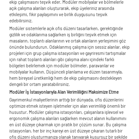
ekip çalışmasını teşvik eder. Modüler mobilyalar ve bölmelerle
açık çalışma alanları oluşturarak, ekip üyeleriniz arasında
etkileşimi, fikir paylaşımını ve birlik duygusunu teşvik
edebilirsiniz.
Modüler sistemlerle açık ofis düzeni tasarlarken, gerektiğinde
gizlilik ve odaklanma sağlarken iş birliğini teşvik etmek için
masaların, toplantı alanlarının ve ortak alanların yerleşimini göz
önünde bulundurun. Odaklanmış çalışma için sessiz alanlar, ekip
projeleri için grup çalışma istasyonları ve gayriresmi tartışmalar
için rahat toplantı alanları gibi çalışma alanı içindeki farklı
bölgeleri belirlemek için modüler bölmeler, paravanlar ve
mobilyalar kullanın. Düşünceli planlama ve düzen tasarımıyla,
hem bireysel üretkenliği hem de ekip çalışmasını destekleyen
dengeli bir ortam yaratabilirsiniz.
Modüler İş İstasyonlarıyla Alan Verimliliğini Maksimize Etme
Gayrimenkul maliyetlerinin arttığı bir dünyada, ofis düzenlerini
optimize etmek isteyen işletmeler için alan verimliliği önemli bir
husustur. Modüler çalışma istasyonları, çalışanlara işlevsel ve
ergonomik çalışma alanları sağlarken mevcut alanın kullanımını
en üst düzeye çıkarmak için pratik bir çözüm sunar. Bu çalışma
istasyonları, her bir inç kareyi en üst düzeye çıkaran tutarlı bir
ofis düzeni oluşturmanıza olanak tanıyarak kusursuz bir şekilde