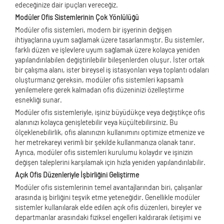
edeceğinize dair ipuçları vereceğiz.
Modüler Ofis Sistemlerinin Çok Yönlülüğü
Modüler ofis sistemleri, modern bir işyerinin değişen
ihtiyaçlarına uyum sağlamak üzere tasarlanmıştır. Bu sistemler,
farklı düzen ve işlevlere uyum sağlamak üzere kolayca yeniden
yapılandırılabilen değiştirilebilir bileşenlerden oluşur. İster ortak
bir çalışma alanı, ister bireysel iş istasyonları veya toplantı odaları
oluşturmanız gereksin, modüler ofis sistemleri kapsamlı
yenilemelere gerek kalmadan ofis düzeninizi özelleştirme
esnekliği sunar.
Modüler ofis sistemleriyle, işiniz büyüdükçe veya değiştikçe ofis
alanınızı kolayca genişletebilir veya küçültebilirsiniz. Bu
ölçeklenebilirlik, ofis alanınızın kullanımını optimize etmenize ve
her metrekareyi verimli bir şekilde kullanmanıza olanak tanır.
Ayrıca, modüler ofis sistemleri kurulumu kolaydır ve işinizin
değişen taleplerini karşılamak için hızla yeniden yapılandırılabilir.
Açık Ofis Düzenleriyle İşbirliğini Geliştirme
Modüler ofis sistemlerinin temel avantajlarından biri, çalışanlar
arasında iş birliğini teşvik etme yeteneğidir. Genellikle modüler
sistemler kullanılarak elde edilen açık ofis düzenleri, bireyler ve
departmanlar arasındaki fiziksel engelleri kaldırarak iletişimi ve