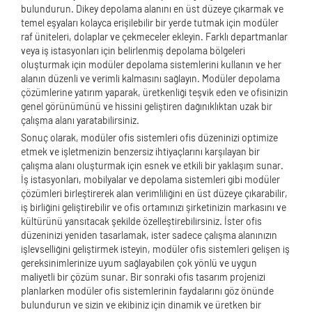
bulundurun. Dikey depolama alanını en üst düzeye çıkarmak ve
temel eşyaları kolayca erişilebilir bir yerde tutmak için modüler
raf üniteleri, dolaplar ve çekmeceler ekleyin. Farklı departmanlar
veya iş istasyonları için belirlenmiş depolama bölgeleri
oluşturmak için modüler depolama sistemlerini kullanın ve her
alanın düzenli ve verimli kalmasını sağlayın. Modüler depolama
çözümlerine yatırım yaparak, üretkenliği teşvik eden ve ofisinizin
genel görünümünü ve hissini geliştiren dağınıklıktan uzak bir
çalışma alanı yaratabilirsiniz.
Sonuç olarak, modüler ofis sistemleri ofis düzeninizi optimize
etmek ve işletmenizin benzersiz ihtiyaçlarını karşılayan bir
çalışma alanı oluşturmak için esnek ve etkili bir yaklaşım sunar.
İş istasyonları, mobilyalar ve depolama sistemleri gibi modüler
çözümleri birleştirerek alan verimliliğini en üst düzeye çıkarabilir,
iş birliğini geliştirebilir ve ofis ortamınızı şirketinizin markasını ve
kültürünü yansıtacak şekilde özelleştirebilirsiniz. İster ofis
düzeninizi yeniden tasarlamak, ister sadece çalışma alanınızın
işlevselliğini geliştirmek isteyin, modüler ofis sistemleri gelişen iş
gereksinimlerinize uyum sağlayabilen çok yönlü ve uygun
maliyetli bir çözüm sunar. Bir sonraki ofis tasarım projenizi
planlarken modüler ofis sistemlerinin faydalarını göz önünde
bulundurun ve sizin ve ekibiniz için dinamik ve üretken bir