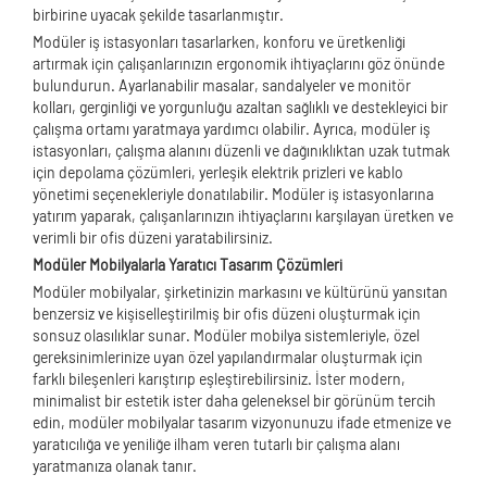
birbirine uyacak şekilde tasarlanmıştır.
Modüler iş istasyonları tasarlarken, konforu ve üretkenliği
artırmak için çalışanlarınızın ergonomik ihtiyaçlarını göz önünde
bulundurun. Ayarlanabilir masalar, sandalyeler ve monitör
kolları, gerginliği ve yorgunluğu azaltan sağlıklı ve destekleyici bir
çalışma ortamı yaratmaya yardımcı olabilir. Ayrıca, modüler iş
istasyonları, çalışma alanını düzenli ve dağınıklıktan uzak tutmak
için depolama çözümleri, yerleşik elektrik prizleri ve kablo
yönetimi seçenekleriyle donatılabilir. Modüler iş istasyonlarına
yatırım yaparak, çalışanlarınızın ihtiyaçlarını karşılayan üretken ve
verimli bir ofis düzeni yaratabilirsiniz.
Modüler Mobilyalarla Yaratıcı Tasarım Çözümleri
Modüler mobilyalar, şirketinizin markasını ve kültürünü yansıtan
benzersiz ve kişiselleştirilmiş bir ofis düzeni oluşturmak için
sonsuz olasılıklar sunar. Modüler mobilya sistemleriyle, özel
gereksinimlerinize uyan özel yapılandırmalar oluşturmak için
farklı bileşenleri karıştırıp eşleştirebilirsiniz. İster modern,
minimalist bir estetik ister daha geleneksel bir görünüm tercih
edin, modüler mobilyalar tasarım vizyonunuzu ifade etmenize ve
yaratıcılığa ve yeniliğe ilham veren tutarlı bir çalışma alanı
yaratmanıza olanak tanır.