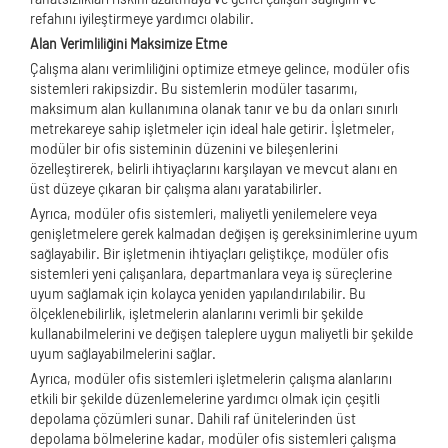
refahını iyileştirmeye yardımcı olabilir.
Alan Verimliliğini Maksimize Etme
Çalışma alanı verimliliğini optimize etmeye gelince, modüler ofis
sistemleri rakipsizdir. Bu sistemlerin modüler tasarımı,
maksimum alan kullanımına olanak tanır ve bu da onları sınırlı
metrekareye sahip işletmeler için ideal hale getirir. İşletmeler,
modüler bir ofis sisteminin düzenini ve bileşenlerini
özelleştirerek, belirli ihtiyaçlarını karşılayan ve mevcut alanı en
üst düzeye çıkaran bir çalışma alanı yaratabilirler.
Ayrıca, modüler ofis sistemleri, maliyetli yenilemelere veya
genişletmelere gerek kalmadan değişen iş gereksinimlerine uyum
sağlayabilir. Bir işletmenin ihtiyaçları geliştikçe, modüler ofis
sistemleri yeni çalışanlara, departmanlara veya iş süreçlerine
uyum sağlamak için kolayca yeniden yapılandırılabilir. Bu
ölçeklenebilirlik, işletmelerin alanlarını verimli bir şekilde
kullanabilmelerini ve değişen taleplere uygun maliyetli bir şekilde
uyum sağlayabilmelerini sağlar.
Ayrıca, modüler ofis sistemleri işletmelerin çalışma alanlarını
etkili bir şekilde düzenlemelerine yardımcı olmak için çeşitli
depolama çözümleri sunar. Dahili raf ünitelerinden üst
depolama bölmelerine kadar, modüler ofis sistemleri çalışma