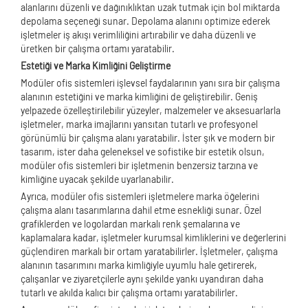
alanlarını düzenli ve dağınıklıktan uzak tutmak için bol miktarda
depolama seçeneği sunar. Depolama alanını optimize ederek
işletmeler iş akışı verimliliğini artırabilir ve daha düzenli ve
üretken bir çalışma ortamı yaratabilir.
Estetiği ve Marka Kimliğini Geliştirme
Modüler ofis sistemleri işlevsel faydalarının yanı sıra bir çalışma
alanının estetiğini ve marka kimliğini de geliştirebilir. Geniş
yelpazede özelleştirilebilir yüzeyler, malzemeler ve aksesuarlarla
işletmeler, marka imajlarını yansıtan tutarlı ve profesyonel
görünümlü bir çalışma alanı yaratabilir. İster şık ve modern bir
tasarım, ister daha geleneksel ve sofistike bir estetik olsun,
modüler ofis sistemleri bir işletmenin benzersiz tarzına ve
kimliğine uyacak şekilde uyarlanabilir.
Ayrıca, modüler ofis sistemleri işletmelere marka öğelerini
çalışma alanı tasarımlarına dahil etme esnekliği sunar. Özel
grafiklerden ve logolardan markalı renk şemalarına ve
kaplamalara kadar, işletmeler kurumsal kimliklerini ve değerlerini
güçlendiren markalı bir ortam yaratabilirler. İşletmeler, çalışma
alanının tasarımını marka kimliğiyle uyumlu hale getirerek,
çalışanlar ve ziyaretçilerle aynı şekilde yankı uyandıran daha
tutarlı ve akılda kalıcı bir çalışma ortamı yaratabilirler.