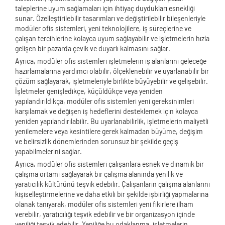
taleplerine uyum sağlamaları için ihtiyaç duydukları esnekliği
sunar. Özelleştirilebilir tasarımları ve değiştirilebilir bileşenleriyle
modüler ofis sistemleri, yeni teknolojilere, iş süreçlerine ve
çalışan tercihlerine kolayca uyum sağlayabilir ve işletmelerin hızla
gelişen bir pazarda çevik ve duyarlı kalmasını sağlar.
Ayrıca, modüler ofis sistemleri işletmelerin iş alanlarını geleceğe
hazırlamalarına yardımcı olabilir, ölçeklenebilir ve uyarlanabilir bir
çözüm sağlayarak, işletmeleriyle birlikte büyüyebilir ve gelişebilir.
İşletmeler genişledikçe, küçüldükçe veya yeniden
yapılandırıldıkça, modüler ofis sistemleri yeni gereksinimleri
karşılamak ve değişen iş hedeflerini desteklemek için kolayca
yeniden yapılandırılabilir. Bu uyarlanabilirlik, işletmelerin maliyetli
yenilemelere veya kesintilere gerek kalmadan büyüme, değişim
ve belirsizlik dönemlerinden sorunsuz bir şekilde geçiş
yapabilmelerini sağlar.
Ayrıca, modüler ofis sistemleri çalışanlara esnek ve dinamik bir
çalışma ortamı sağlayarak bir çalışma alanında yenilik ve
yaratıcılık kültürünü teşvik edebilir. Çalışanların çalışma alanlarını
kişiselleştirmelerine ve daha etkili bir şekilde işbirliği yapmalarına
olanak tanıyarak, modüler ofis sistemleri yeni fikirlere ilham
verebilir, yaratıcılığı teşvik edebilir ve bir organizasyon içinde
yeniliği teşvik edebilir. Yeniliğe bu odaklanma, işletmelerin