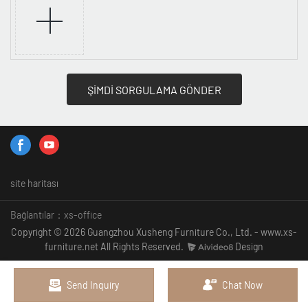
ŞİMDİ SORGULAMA GÖNDER
site haritası
Bağlantılar：
xs-office
Copyright © 2026 Guangzhou Xusheng Furniture Co., Ltd. - www.xs-
furniture.net All Rights Reserved.
Design
Send Inquiry
Chat Now