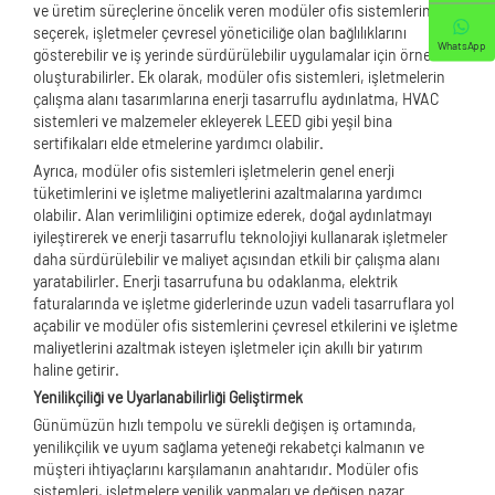
ve üretim süreçlerine öncelik veren modüler ofis sistemlerini
seçerek, işletmeler çevresel yöneticiliğe olan bağlılıklarını
WhatsApp
gösterebilir ve iş yerinde sürdürülebilir uygulamalar için örnek
oluşturabilirler. Ek olarak, modüler ofis sistemleri, işletmelerin
çalışma alanı tasarımlarına enerji tasarruflu aydınlatma, HVAC
sistemleri ve malzemeler ekleyerek LEED gibi yeşil bina
sertifikaları elde etmelerine yardımcı olabilir.
Ayrıca, modüler ofis sistemleri işletmelerin genel enerji
tüketimlerini ve işletme maliyetlerini azaltmalarına yardımcı
olabilir. Alan verimliliğini optimize ederek, doğal aydınlatmayı
iyileştirerek ve enerji tasarruflu teknolojiyi kullanarak işletmeler
daha sürdürülebilir ve maliyet açısından etkili bir çalışma alanı
yaratabilirler. Enerji tasarrufuna bu odaklanma, elektrik
faturalarında ve işletme giderlerinde uzun vadeli tasarruflara yol
açabilir ve modüler ofis sistemlerini çevresel etkilerini ve işletme
maliyetlerini azaltmak isteyen işletmeler için akıllı bir yatırım
haline getirir.
Yenilikçiliği ve Uyarlanabilirliği Geliştirmek
Günümüzün hızlı tempolu ve sürekli değişen iş ortamında,
yenilikçilik ve uyum sağlama yeteneği rekabetçi kalmanın ve
müşteri ihtiyaçlarını karşılamanın anahtarıdır. Modüler ofis
sistemleri, işletmelere yenilik yapmaları ve değişen pazar