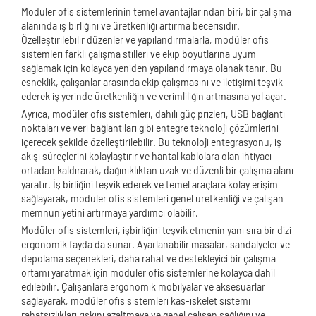
Modüler ofis sistemlerinin temel avantajlarından biri, bir çalışma
alanında iş birliğini ve üretkenliği artırma becerisidir.
Özelleştirilebilir düzenler ve yapılandırmalarla, modüler ofis
sistemleri farklı çalışma stilleri ve ekip boyutlarına uyum
sağlamak için kolayca yeniden yapılandırmaya olanak tanır. Bu
esneklik, çalışanlar arasında ekip çalışmasını ve iletişimi teşvik
ederek iş yerinde üretkenliğin ve verimliliğin artmasına yol açar.
Ayrıca, modüler ofis sistemleri, dahili güç prizleri, USB bağlantı
noktaları ve veri bağlantıları gibi entegre teknoloji çözümlerini
içerecek şekilde özelleştirilebilir. Bu teknoloji entegrasyonu, iş
akışı süreçlerini kolaylaştırır ve hantal kablolara olan ihtiyacı
ortadan kaldırarak, dağınıklıktan uzak ve düzenli bir çalışma alanı
yaratır. İş birliğini teşvik ederek ve temel araçlara kolay erişim
sağlayarak, modüler ofis sistemleri genel üretkenliği ve çalışan
memnuniyetini artırmaya yardımcı olabilir.
Modüler ofis sistemleri, işbirliğini teşvik etmenin yanı sıra bir dizi
ergonomik fayda da sunar. Ayarlanabilir masalar, sandalyeler ve
depolama seçenekleri, daha rahat ve destekleyici bir çalışma
ortamı yaratmak için modüler ofis sistemlerine kolayca dahil
edilebilir. Çalışanlara ergonomik mobilyalar ve aksesuarlar
sağlayarak, modüler ofis sistemleri kas-iskelet sistemi
rahatsızlıkları riskini azaltmaya ve genel çalışan sağlığını ve