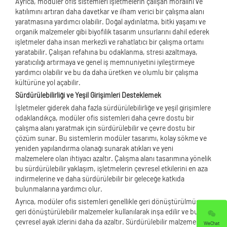
Ayrıca, modüler ofis sistemleri işletmelerin çalışan moralini ve
katılımını artıran daha davetkar ve ilham verici bir çalışma alanı
yaratmasına yardımcı olabilir. Doğal aydınlatma, bitki yaşamı ve
organik malzemeler gibi biyofilik tasarım unsurlarını dahil ederek
işletmeler daha insan merkezli ve rahatlatıcı bir çalışma ortamı
yaratabilir. Çalışan refahına bu odaklanma, stresi azaltmaya,
yaratıcılığı artırmaya ve genel iş memnuniyetini iyileştirmeye
yardımcı olabilir ve bu da daha üretken ve olumlu bir çalışma
kültürüne yol açabilir.
Sürdürülebilirliği ve Yeşil Girişimleri Desteklemek
İşletmeler giderek daha fazla sürdürülebilirliğe ve yeşil girişimlere
odaklandıkça, modüler ofis sistemleri daha çevre dostu bir
çalışma alanı yaratmak için sürdürülebilir ve çevre dostu bir
çözüm sunar. Bu sistemlerin modüler tasarımı, kolay sökme ve
yeniden yapılandırma olanağı sunarak atıkları ve yeni
malzemelere olan ihtiyacı azaltır. Çalışma alanı tasarımına yönelik
bu sürdürülebilir yaklaşım, işletmelerin çevresel etkilerini en aza
indirmelerine ve daha sürdürülebilir bir geleceğe katkıda
bulunmalarına yardımcı olur.
Ayrıca, modüler ofis sistemleri genellikle geri dönüştürülmüş ve
geri dönüştürülebilir malzemeler kullanılarak inşa edilir ve bu da
çevresel ayak izlerini daha da azaltır. Sürdürülebilir malzemelere
WeChat