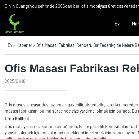
Çin'in Guangzhou şehrinde 2006'dan beri ofis mobilyası üreticisi ve teda
Ev
Hak
Ev
>
Haberler
>
Ofis Masası Fabrikası Rehberi: Bir Tedarikçide Nelere Ba
Ofis Masası Fabrikası Reh
2025/01/16
Ofis masası arayışındasınız ancak güvenilir bir tedarikçi ararken nereden
masası fabrikasını bulma sürecinde size yardımcı olmak için burada. Bu mak
Ürün Kalitesi
Ofis mobilyaları söz konusu olduğunda, kalite pazarlık konusu olamaz. Ofi
yapısını ölçmek için masalarının örneklerini incelemek için zaman ayırın. Mas
kalite kontrol süreçleri hakkında bilgi almak da önemlidir.