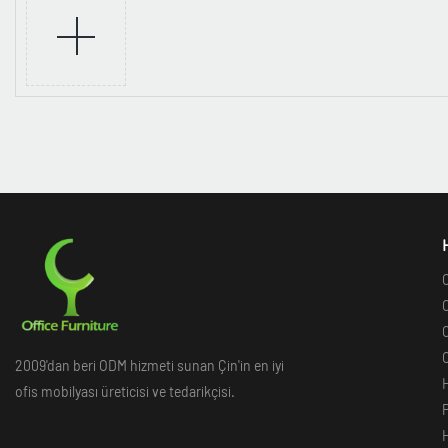
O
O
O
O
2009'dan beri ODM hizmeti sunan Çin'in en iyi
ofis mobilyası üreticisi ve tedarikçisi.