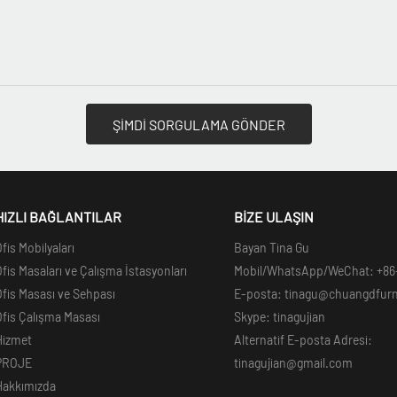
ŞİMDİ SORGULAMA GÖNDER
HIZLI BAĞLANTILAR
BİZE ULAŞIN
fis Mobilyaları
Bayan Tina Gu
fis Masaları ve Çalışma İstasyonları
Mobil/WhatsApp/WeChat: +86
fis Masası ve Sehpası
E-posta: tinagu@chuangdfur
fis Çalışma Masası
Skype: tinagujian
Hizmet
Alternatif E-posta Adresi:
PROJE
tinagujian@gmail.com
Hakkımızda