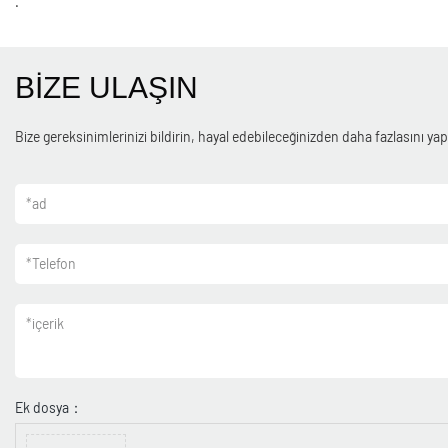
.
BİZE ULAŞIN
Bize gereksinimlerinizi bildirin, hayal edebileceğinizden daha fazlasını yapa
*
ad
*
Telefon
*
içerik
Ek dosya：