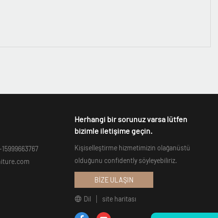
Herhangi bir sorunuz varsa lütfen
bizimle iletişime geçin.
Kişiselleştirme hizmetimizin olağanüstü
-15999663767
olduğunu confidently söyleyebiliriz.
niture.com
BİZE ULAŞIN
Dil
site haritası