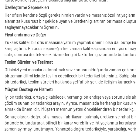
Özelleştirme Seçenekleri
Her ofisin kendine özgü gereksinimleri vardır ve masanız özel ihtiyaçlarını
alanınıza kusursuz bir şekilde uyan ve üretkenliği artıran bir masa oluştur
sağlayamayacaklarını öğrenin.
Fiyatlandırma ve Değer
Yüksek kaliteli bir ofis masasına yatırım yapmak önemli olsa da, bütçe kısı
karşılaştırın. En ucuz seçeneğin her zaman kalite açısından en iyisi olma
satış sonrası destek ve ek hizmetler gibi faktörleri göz önünde bulundur
Teslim Süreleri ve Teslimat
Ofisinizi yeni masalarla donatmak söz konusu olduğunda zaman çok önemlid
bir zaman dilimi içinde teslim edebilecek bir tedarikçi istersiniz. Sahip o
bir tedarikçi, teslim süreleri hakkında şeffaf bir şekilde iletişim kuracak v
Müşteri Desteği ve Hizmeti
İyi bir tedarikçi, ortaya çıkabilecek herhangi bir endişe veya sorunu ele
çözüm sunan bir tedarikçi arayın. Ayrıca, masanızda herhangi bir kusur 
almak da önemlidir. Müşteri memnuniyetini önceliklendiren bir tedarikçi
Sonuç olarak, doğru ofis masası fabrikasını bulmak, üretken ve rahat bir ç
önünde bulundurarak bilinçli bir karar verebilir ve ihtiyaçlarınızı karşılay
zaman ayırmayı unutmayın. Yanınızda doğru tedarikçiyle, yaratıcılığı, verimli