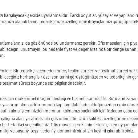
zı karşılayacak şekilde uyarlanmalıdır. Farklı boyutlar, yüzeyler ve yapılandı
manıza olanak tanır. Tedarikçinizle özelleştirme ihtiyaçlarınızı görüşüp istek
tlamalarınızı da göz önünde bulundurmanız gerekir. Ofis masaları için piyasa f
yabileceğini unutmayın, bu nedenle fiyat ve değer arasında bir denge sunan bi
un.
ir. Bir tedarikçi seçmeden önce, teslim süreleri ve teslimat süreci hakkında
labileceğiniz herhangi bir özel son tarihi görüştüğünüzden ve tedarikçinin ge
e teslimat süreci boyunca sizi bilgilendirecektir.
 almak için mükemmel müşteri desteği ve hizmeti sunmalıdır. Sorularınıza yanı
veya sorun olması durumunda kapsam dahilinde olduğunuzdan emin olmak için
, satın alma işleminizden memnun kalmanızı sağlamak için fazladan çaba gö
alışma alanı yaratmak için çok önemlidir. Ürün kalitesi, özelleştirme seçenek
an bir tedarikçi seçebilirsiniz. Ofis masası gereksinimleriniz için en uygun ola
liği ve başarıyı teşvik eden iyi donanımlı bir ofisin keyfini çıkarabilirsiniz.