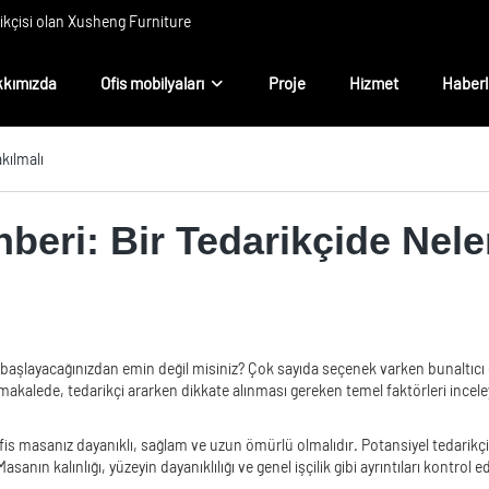
rikçisi olan Xusheng Furniture
kımızda
Ofis mobilyaları
Proje
Hizmet
Haberl
kılmalı
beri: Bir Tedarikçide Nele
 başlayacağınızdan emin değil misiniz? Çok sayıda seçenek varken bunaltıcı 
alede, tedarikçi ararken dikkate alınması gereken temel faktörleri inceleyec
s masanız dayanıklı, sağlam ve uzun ömürlü olmalıdır. Potansiyel tedarikçile
anın kalınlığı, yüzeyin dayanıklılığı ve genel işçilik gibi ayrıntıları kontrol 