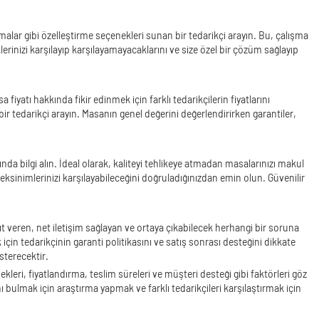
rmalar gibi özelleştirme seçenekleri sunan bir tedarikçi arayın. Bu, çalışma
lerinizi karşılayıp karşılayamayacaklarını ve size özel bir çözüm sağlayıp
iyatı hakkında fikir edinmek için farklı tedarikçilerin fiyatlarını
r tedarikçi arayın. Masanın genel değerini değerlendirirken garantiler,
 bilgi alın. İdeal olarak, kaliteyi tehlikeye atmadan masalarınızı makul
reksinimlerinizi karşılayabileceğini doğruladığınızdan emin olun. Güvenilir
t veren, net iletişim sağlayan ve ortaya çıkabilecek herhangi bir soruna
 tedarikçinin garanti politikasını ve satış sonrası desteğini dikkate
sterecektir.
leri, fiyatlandırma, teslim süreleri ve müşteri desteği gibi faktörleri göz
nı bulmak için araştırma yapmak ve farklı tedarikçileri karşılaştırmak için