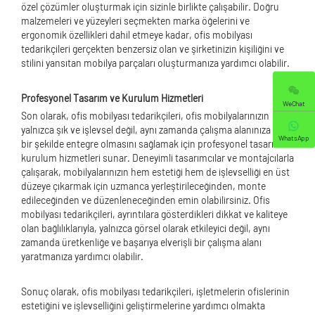
özel çözümler oluşturmak için sizinle birlikte çalışabilir. Doğru
malzemeleri ve yüzeyleri seçmekten marka öğelerini ve
ergonomik özellikleri dahil etmeye kadar, ofis mobilyası
tedarikçileri gerçekten benzersiz olan ve şirketinizin kişiliğini ve
stilini yansıtan mobilya parçaları oluşturmanıza yardımcı olabilir.
Profesyonel Tasarım ve Kurulum Hizmetleri
WeChat
Son olarak, ofis mobilyası tedarikçileri, ofis mobilyalarınızın
yalnızca şık ve işlevsel değil, aynı zamanda çalışma alanınıza etkili
WhatsApp
bir şekilde entegre olmasını sağlamak için profesyonel tasarım ve
kurulum hizmetleri sunar. Deneyimli tasarımcılar ve montajcılarla
çalışarak, mobilyalarınızın hem estetiği hem de işlevselliği en üst
düzeye çıkarmak için uzmanca yerleştirileceğinden, monte
edileceğinden ve düzenleneceğinden emin olabilirsiniz. Ofis
mobilyası tedarikçileri, ayrıntılara gösterdikleri dikkat ve kaliteye
olan bağlılıklarıyla, yalnızca görsel olarak etkileyici değil, aynı
zamanda üretkenliğe ve başarıya elverişli bir çalışma alanı
yaratmanıza yardımcı olabilir.
Sonuç olarak, ofis mobilyası tedarikçileri, işletmelerin ofislerinin
estetiğini ve işlevselliğini geliştirmelerine yardımcı olmakta