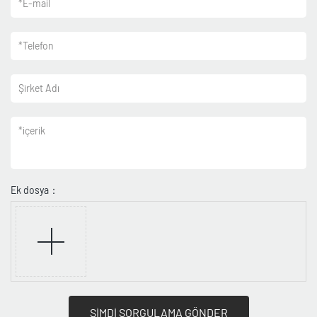
*
E-mail
*
Telefon
Şirket Adı
*
içerik
Ek dosya：
ŞİMDİ SORGULAMA GÖNDER