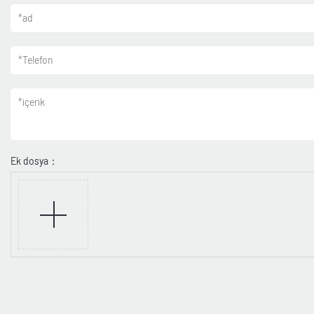
*
ad
*
Telefon
*
içerik
Ek dosya：