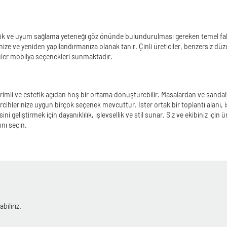
ik ve uyum sağlama yeteneği göz önünde bulundurulması gereken temel faktör
enize ve yeniden yapılandırmanıza olanak tanır. Çinli üreticiler, benzersiz d
düler mobilya seçenekleri sunmaktadır.
 verimli ve estetik açıdan hoş bir ortama dönüştürebilir. Masalardan ve sa
rcihlerinize uygun birçok seçenek mevcuttur. İster ortak bir toplantı alanı, i
i geliştirmek için dayanıklılık, işlevsellik ve stil sunar. Siz ve ekibiniz için
nı seçin.
biliriz.