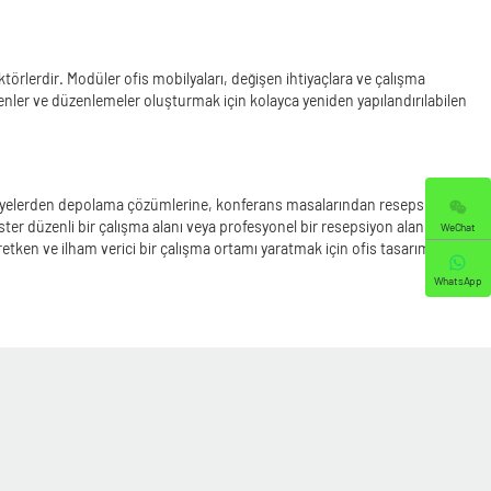
lerdir. Modüler ofis mobilyaları, değişen ihtiyaçlara ve çalışma
üzenler ve düzenlemeler oluşturmak için kolayca yeniden yapılandırılabilen
ndalyelerden depolama çözümlerine, konferans masalarından resepsiyon
ster düzenli bir çalışma alanı veya profesyonel bir resepsiyon alanı
WeChat
 üretken ve ilham verici bir çalışma ortamı yaratmak için ofis tasarım
WhatsApp