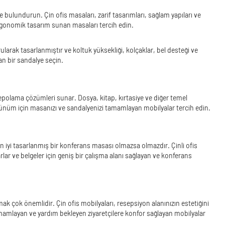
 bulundurun. Çin ofis masaları, zarif tasarımları, sağlam yapıları ve
n ergonomik tasarım sunan masaları tercih edin.
arak tasarlanmıştır ve koltuk yüksekliği, kolçaklar, bel desteği ve
an bir sandalye seçin.
li depolama çözümleri sunar. Dosya, kitap, kırtasiye ve diğer temel
görünüm için masanızı ve sandalyenizi tamamlayan mobilyalar tercih edin.
için iyi tasarlanmış bir konferans masası olmazsa olmazdır. Çinli ofis
rlar ve belgeler için geniş bir çalışma alanı sağlayan ve konferans
mak çok önemlidir. Çin ofis mobilyaları, resepsiyon alanınızın estetiğini
tamamlayan ve yardım bekleyen ziyaretçilere konfor sağlayan mobilyalar