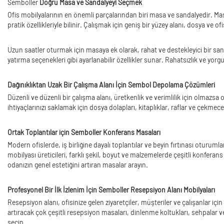
Semboller
Doğru Masa ve Sandalyeyi Seçmek
Ofis mobilyalarının en önemli parçalarından biri masa ve sandalyedir. Mas
pratik özellikleriyle bilinir. Çalışmak için geniş bir yüzey alanı, dosya v
Uzun saatler oturmak için masaya ek olarak, rahat ve destekleyici bir san
yatırma seçenekleri gibi ayarlanabilir özellikler sunar. Rahatsızlık ve yo
Dağınıklıktan Uzak Bir Çalışma Alanı İçin Sembol Depolama Çözümleri
Düzenli ve düzenli bir çalışma alanı, üretkenlik ve verimlilik için olmazsa 
ihtiyaçlarınızı saklamak için dosya dolapları, kitaplıklar, raflar ve çek
Ortak Toplantılar için Semboller Konferans Masaları
Modern ofislerde, iş birliğine dayalı toplantılar ve beyin fırtınası oturuml
mobilyası üreticileri, farklı şekil, boyut ve malzemelerde çeşitli konferan
odanızın genel estetiğini artıran masalar arayın.
Profesyonel Bir İlk İzlenim İçin Semboller Resepsiyon Alanı Mobilyaları
Resepsiyon alanı, ofisinize gelen ziyaretçiler, müşteriler ve çalışanlar iç
artıracak çok çeşitli resepsiyon masaları, dinlenme koltukları, sehpalar 
seçin.