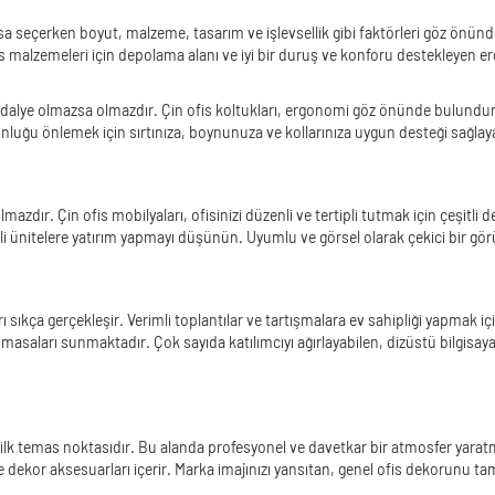
a seçerken boyut, malzeme, tasarım ve işlevsellik gibi faktörleri göz önünde
e ofis malzemeleri için depolama alanı ve iyi bir duruş ve konforu destekleye
dalye olmazsa olmazdır. Çin ofis koltukları, ergonomi göz önünde bulundurul
rgunluğu önlemek için sırtınıza, boynunuza ve kollarınıza uygun desteği sağlay
olmazdır. Çin ofis mobilyaları, ofisinizi düzenli ve tertipli tutmak için çeşit
meceli ünitelere yatırım yapmayı düşünün. Uyumlu ve görsel olarak çekici bir 
arı sıkça gerçekleşir. Verimli toplantılar ve tartışmalara ev sahipliği yapmak 
s masaları sunmaktadır. Çok sayıda katılımcıyı ağırlayabilen, dizüstü bilgisaya
in ilk temas noktasıdır. Bu alanda profesyonel ve davetkar bir atmosfer yarat
ve dekor aksesuarları içerir. Marka imajınızı yansıtan, genel ofis dekorunu 