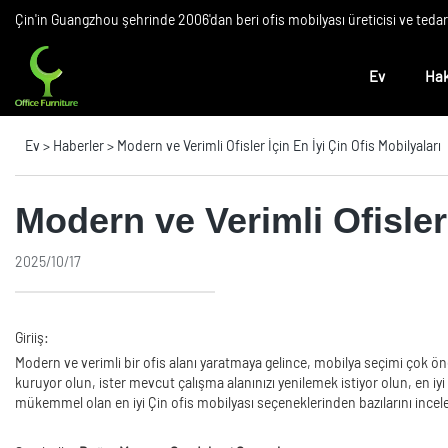
Çin'in Guangzhou şehrinde 2006'dan beri ofis mobilyası üreticisi ve teda
Ev
Hak
Ev
>
Haberler
>
Modern ve Verimli Ofisler İçin En İyi Çin Ofis Mobilyaları
Modern ve Verimli Ofisler 
2025/10/17
Giriiş:
Modern ve verimli bir ofis alanı yaratmaya gelince, mobilya seçimi çok önemli
kuruyor olun, ister mevcut çalışma alanınızı yenilemek istiyor olun, en iyi Ç
mükemmel olan en iyi Çin ofis mobilyası seçeneklerinden bazılarını incel