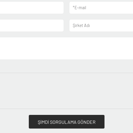
*
E-mail
Şirket Adı
ŞİMDİ SORGULAMA GÖNDER