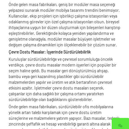
Önde gelen masa fabrikaları, geniş bir modüler masa seçeneği
yelpazesi sunarak modüler mobilya tasarımı trendini benimsiyor.
Kullanıcılar, ekip projeleri için işbirlikçi çalışma istasyonları veya
odaklanmış görevler için özel çalışma istasyonları olsun, bireysel
ihtiyaçlarına uygun bir düzen oluşturmak için bileşenleri karıştırıp
eşleştirebilirler. Gerektiğinde kolayca yeniden yapılandırma ve
genişletme olanağıyla, modüler masalar büyüyen işletmeler ve
değişen çalışma dinamikleri için ölçeklenebilir bir çözüm sunar.
Çevre Dostu Masalar: İşyerinde Sürdürülebilirlik
Kuruluşlar sürdürülebilirliğe ve çevresel sorumluluğa öncelik
verdikçe, çevre dostu masalar modern işyerleri için popüler bir
seçim haline geldi. Bu masalar geri dönüştürülmüş ahşap,
bambu veya geri kazanılmış plastikler gibi sürdürülebilir
malzemelerden yapılır ve üretim ve atık bertarafının çevresel
etkisini azaltır. İşletmeler çevre dostu masaları seçerek,
çalışanlar için daha sağlıklı bir çalışma ortamı yaratırken
sürdürülebilirliğe olan bağlılıklarını gösterebilirler.
Önde gelen masa fabrikaları, sürdürülebilir ofis mobilyalarına
yönelik artan talebi karşılamak için çevre dostu üretim
süreçlerine ve malzemelere yatırım yapıyor. Bazı masalar, tedarik
zincirinde şeffaflık ve hesap verebilirliği garanti altına alarak