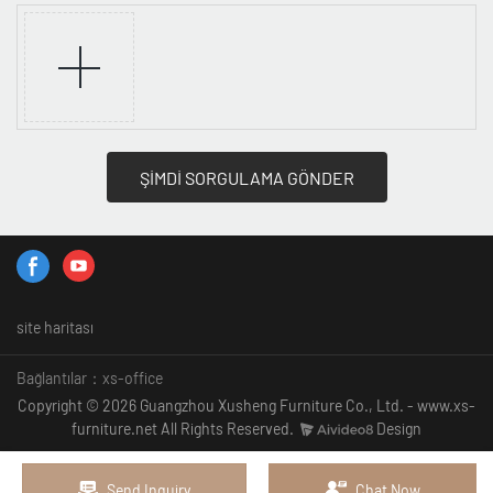
ŞİMDİ SORGULAMA GÖNDER
site haritası
Bağlantılar：
xs-office
Copyright © 2026 Guangzhou Xusheng Furniture Co., Ltd. - www.xs-
furniture.net All Rights Reserved.
Design
Send Inquiry
Chat Now