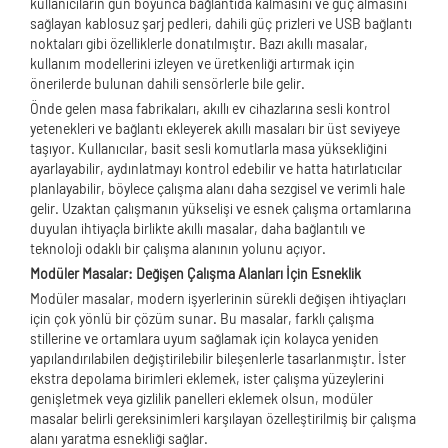
kullanıcıların gün boyunca bağlantıda kalmasını ve güç almasını
sağlayan kablosuz şarj pedleri, dahili güç prizleri ve USB bağlantı
noktaları gibi özelliklerle donatılmıştır. Bazı akıllı masalar,
kullanım modellerini izleyen ve üretkenliği artırmak için
önerilerde bulunan dahili sensörlerle bile gelir.
Önde gelen masa fabrikaları, akıllı ev cihazlarına sesli kontrol
yetenekleri ve bağlantı ekleyerek akıllı masaları bir üst seviyeye
taşıyor. Kullanıcılar, basit sesli komutlarla masa yüksekliğini
ayarlayabilir, aydınlatmayı kontrol edebilir ve hatta hatırlatıcılar
planlayabilir, böylece çalışma alanı daha sezgisel ve verimli hale
gelir. Uzaktan çalışmanın yükselişi ve esnek çalışma ortamlarına
duyulan ihtiyaçla birlikte akıllı masalar, daha bağlantılı ve
teknoloji odaklı bir çalışma alanının yolunu açıyor.
Modüler Masalar: Değişen Çalışma Alanları İçin Esneklik
Modüler masalar, modern işyerlerinin sürekli değişen ihtiyaçları
için çok yönlü bir çözüm sunar. Bu masalar, farklı çalışma
stillerine ve ortamlara uyum sağlamak için kolayca yeniden
yapılandırılabilen değiştirilebilir bileşenlerle tasarlanmıştır. İster
ekstra depolama birimleri eklemek, ister çalışma yüzeylerini
genişletmek veya gizlilik panelleri eklemek olsun, modüler
masalar belirli gereksinimleri karşılayan özelleştirilmiş bir çalışma
alanı yaratma esnekliği sağlar.