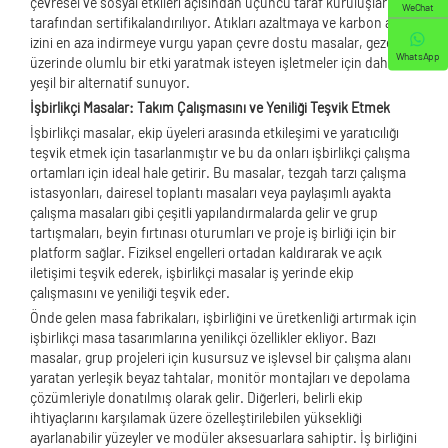
çevresel ve sosyal etkileri açısından üçüncü taraf kuruluşlar
WeChat
tarafından sertifikalandırılıyor. Atıkları azaltmaya ve karbon ayak
izini en aza indirmeye vurgu yapan çevre dostu masalar, gezegen
WhatsApp
üzerinde olumlu bir etki yaratmak isteyen işletmeler için daha
yeşil bir alternatif sunuyor.
İşbirlikçi Masalar: Takım Çalışmasını ve Yeniliği Teşvik Etmek
İşbirlikçi masalar, ekip üyeleri arasında etkileşimi ve yaratıcılığı
teşvik etmek için tasarlanmıştır ve bu da onları işbirlikçi çalışma
ortamları için ideal hale getirir. Bu masalar, tezgah tarzı çalışma
istasyonları, dairesel toplantı masaları veya paylaşımlı ayakta
çalışma masaları gibi çeşitli yapılandırmalarda gelir ve grup
tartışmaları, beyin fırtınası oturumları ve proje iş birliği için bir
platform sağlar. Fiziksel engelleri ortadan kaldırarak ve açık
iletişimi teşvik ederek, işbirlikçi masalar iş yerinde ekip
çalışmasını ve yeniliği teşvik eder.
Önde gelen masa fabrikaları, işbirliğini ve üretkenliği artırmak için
işbirlikçi masa tasarımlarına yenilikçi özellikler ekliyor. Bazı
masalar, grup projeleri için kusursuz ve işlevsel bir çalışma alanı
yaratan yerleşik beyaz tahtalar, monitör montajları ve depolama
çözümleriyle donatılmış olarak gelir. Diğerleri, belirli ekip
ihtiyaçlarını karşılamak üzere özelleştirilebilen yüksekliği
ayarlanabilir yüzeyler ve modüler aksesuarlara sahiptir. İş birliğini