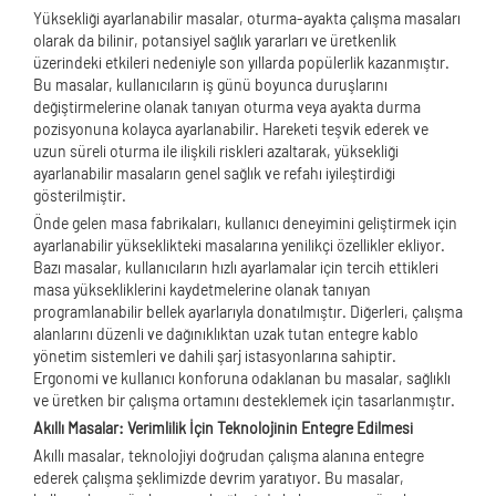
Yüksekliği ayarlanabilir masalar, oturma-ayakta çalışma masaları
olarak da bilinir, potansiyel sağlık yararları ve üretkenlik
üzerindeki etkileri nedeniyle son yıllarda popülerlik kazanmıştır.
Bu masalar, kullanıcıların iş günü boyunca duruşlarını
değiştirmelerine olanak tanıyan oturma veya ayakta durma
pozisyonuna kolayca ayarlanabilir. Hareketi teşvik ederek ve
uzun süreli oturma ile ilişkili riskleri azaltarak, yüksekliği
ayarlanabilir masaların genel sağlık ve refahı iyileştirdiği
gösterilmiştir.
Önde gelen masa fabrikaları, kullanıcı deneyimini geliştirmek için
ayarlanabilir yükseklikteki masalarına yenilikçi özellikler ekliyor.
Bazı masalar, kullanıcıların hızlı ayarlamalar için tercih ettikleri
masa yüksekliklerini kaydetmelerine olanak tanıyan
programlanabilir bellek ayarlarıyla donatılmıştır. Diğerleri, çalışma
alanlarını düzenli ve dağınıklıktan uzak tutan entegre kablo
yönetim sistemleri ve dahili şarj istasyonlarına sahiptir.
Ergonomi ve kullanıcı konforuna odaklanan bu masalar, sağlıklı
ve üretken bir çalışma ortamını desteklemek için tasarlanmıştır.
Akıllı Masalar: Verimlilik İçin Teknolojinin Entegre Edilmesi
Akıllı masalar, teknolojiyi doğrudan çalışma alanına entegre
ederek çalışma şeklimizde devrim yaratıyor. Bu masalar,