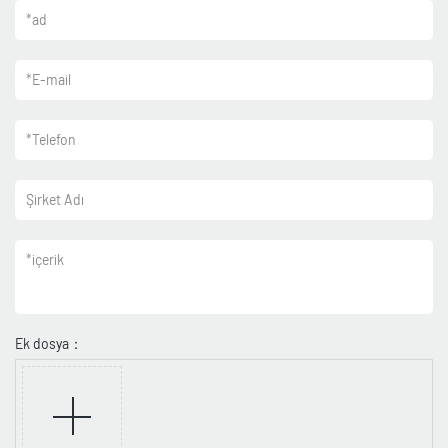
*
ad
*
E-mail
*
Telefon
Şirket Adı
*
içerik
Ek dosya：